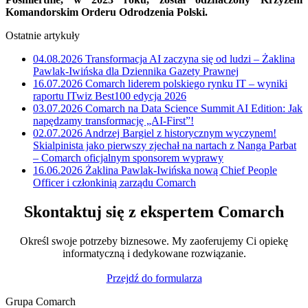
Komandorskim Orderu Odrodzenia Polski.
Ostatnie artykuły
04.08.2026
Transformacja AI zaczyna się od ludzi – Żaklina
Pawlak-Iwińska dla Dziennika Gazety Prawnej
16.07.2026
Comarch liderem polskiego rynku IT – wyniki
raportu ITwiz Best100 edycja 2026
03.07.2026
Comarch na Data Science Summit AI Edition: Jak
napędzamy transformację „AI-First”!
02.07.2026
Andrzej Bargiel z historycznym wyczynem!
Skialpinista jako pierwszy zjechał na nartach z Nanga Parbat
– Comarch oficjalnym sponsorem wyprawy
16.06.2026
Żaklina Pawlak-Iwińska nową Chief People
Officer i członkinią zarządu Comarch
Skontaktuj się z ekspertem Comarch
Określ swoje potrzeby biznesowe. My zaoferujemy Ci opiekę
informatyczną i dedykowane rozwiązanie.
Przejdź do formularza
Grupa Comarch