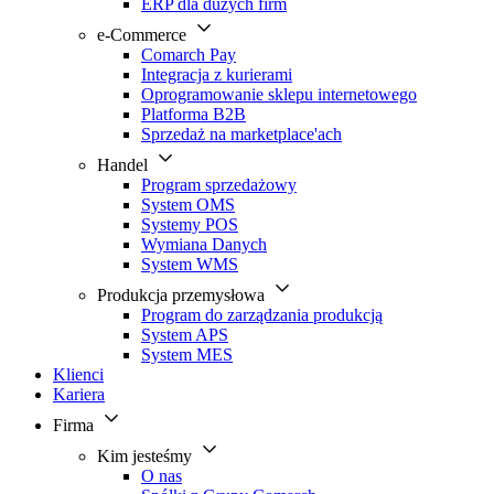
ERP dla dużych firm
e-Commerce
Comarch Pay
Integracja z kurierami
Oprogramowanie sklepu internetowego
Platforma B2B
Sprzedaż na marketplace'ach
Handel
Program sprzedażowy
System OMS
Systemy POS
Wymiana Danych
System WMS
Produkcja przemysłowa
Program do zarządzania produkcją
System APS
System MES
Klienci
Kariera
Firma
Kim jesteśmy
O nas