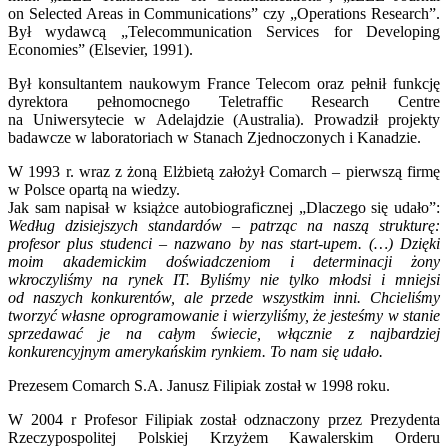
on Selected Areas in Communications” czy „Operations Research”.
Był wydawcą „Telecommunication Services for Developing
Economies” (Elsevier, 1991).
Był konsultantem naukowym France Telecom oraz pełnił funkcję
dyrektora pełnomocnego Teletraffic Research Centre
na Uniwersytecie w Adelajdzie (Australia). Prowadził projekty
badawcze w laboratoriach w Stanach Zjednoczonych i Kanadzie.
W 1993 r. wraz z żoną Elżbietą założył Comarch – pierwszą firmę
w Polsce opartą na wiedzy.
Jak sam napisał w książce autobiograficznej „Dlaczego się udało”:
Według dzisiejszych standardów – patrząc na naszą strukturę:
profesor plus studenci – nazwano by nas start-upem. (…) Dzięki
moim akademickim doświadczeniom i determinacji żony
wkroczyliśmy na rynek IT. Byliśmy nie tylko młodsi i mniejsi
od naszych konkurentów, ale przede wszystkim inni. Chcieliśmy
tworzyć własne oprogramowanie i wierzyliśmy, że jesteśmy w stanie
sprzedawać je na całym świecie, włącznie z najbardziej
konkurencyjnym amerykańskim rynkiem. To nam się udało.
Prezesem Comarch S.A. Janusz Filipiak został w 1998 roku.
W 2004 r Profesor Filipiak został odznaczony przez Prezydenta
Rzeczypospolitej Polskiej Krzyżem Kawalerskim Orderu