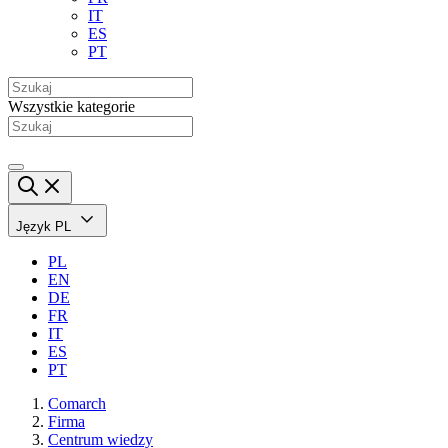
IT
ES
PT
Wszystkie kategorie
Język
PL
PL
EN
DE
FR
IT
ES
PT
Comarch
Firma
Centrum wiedzy