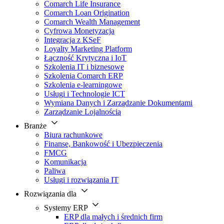
Comarch Life Insurance
Comarch Loan Origination
Comarch Wealth Management
Cyfrowa Monetyzacja
Integracja z KSeF
Loyalty Marketing Platform
Łączność Krytyczna i IoT
Szkolenia IT i biznesowe
Szkolenia Comarch ERP
Szkolenia e-learningowe
Usługi i Technologie ICT
Wymiana Danych i Zarządzanie Dokumentami
Zarządzanie Lojalnością
Branże
Biura rachunkowe
Finanse, Bankowość i Ubezpieczenia
FMCG
Komunikacja
Paliwa
Usługi i rozwiązania IT
Rozwiązania dla
Systemy ERP
ERP dla małych i średnich firm