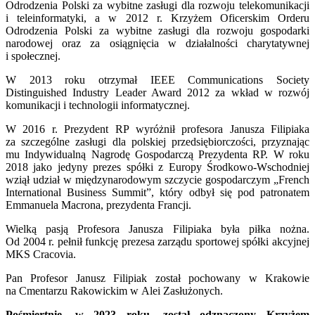
Odrodzenia Polski za wybitne zasługi dla rozwoju telekomunikacji
i teleinformatyki, a w 2012 r. Krzyżem Oficerskim Orderu
Odrodzenia Polski za wybitne zasługi dla rozwoju gospodarki
narodowej oraz za osiągnięcia w działalności charytatywnej
i społecznej.
W 2013 roku otrzymał IEEE Communications Society
Distinguished Industry Leader Award 2012 za wkład w rozwój
komunikacji i technologii informatycznej.
W 2016 r. Prezydent RP wyróżnił profesora Janusza Filipiaka
za szczególne zasługi dla polskiej przedsiębiorczości, przyznając
mu Indywidualną Nagrodę Gospodarczą Prezydenta RP. W roku
2018 jako jedyny prezes spółki z Europy Środkowo-Wschodniej
wziął udział w międzynarodowym szczycie gospodarczym „French
International Business Summit”, który odbył się pod patronatem
Emmanuela Macrona, prezydenta Francji.
Wielką pasją Profesora Janusza Filipiaka była piłka nożna.
Od 2004 r. pełnił funkcję prezesa zarządu sportowej spółki akcyjnej
MKS Cracovia.
Pan Profesor Janusz Filipiak został pochowany w Krakowie
na Cmentarzu Rakowickim w Alei Zasłużonych.
Pośmiertnie, w 2023 roku, został odznaczony Krzyżem