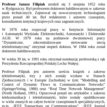
Profesor Janusz Filipiak
urodził się 3 sierpnia 1952 roku
w Bydgoszczy. Był profesorem doktorem habilitowanym w zakresie
nauk technicznych. Zajmował się nowoczesnymi technologiami
przez ponad 40 lat. Był redaktorem i autorem czasopism,
konsultantem instytucji krajowych oraz zagranicznych.
W 1976 roku rozpoczął pracę w Instytucie Informatyki
i Automatyki Wydziału Elektrotechniki, Automatyki i Elektroniki
AGH. W 1979 roku na podstawie dwutomowej pracy
"Dynamiczne, zdecentralizowane sterowanie siecią
teleinformatyczną" otrzymał stopień doktora. W 1984 roku został
doktorem habilitowanym.
W wieku 39 lat, w 1991 roku otrzymał nominację profesorską z rąk
Prezydenta Rzeczpospolitej Polskiej Lecha Wałęsy.
Profesor Filipiak jest autorem sześciu książek z zakresu
teleinformatyki, trzy z nich zostały wydane w Stanach
Zjednoczonych i w Europie Zachodniej w tym: “Modelling and
Control of Dynamic Flows in Communications Networks”
(SpringerVerlag, 1988) oraz “Real Time Network Management”
(North Holland, 1991). Opracował ponad sto artykułów z zakresu
telekomunikacji i teleinformatyki, które zostały opublikowane
w wielu znanych na całym świecie czasopismach specjalistycznych,
m.in. „IEEE Transactions on Communications”, „IEEE Journal