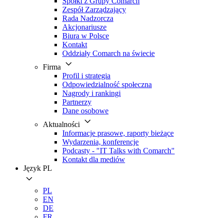
Spółki z Grupy Comarch
Zespół Zarządzający
Rada Nadzorcza
Akcjonariusze
Biura w Polsce
Kontakt
Oddziały Comarch na świecie
Firma
Profil i strategia
Odpowiedzialność społeczna
Nagrody i rankingi
Partnerzy
Dane osobowe
Aktualności
Informacje prasowe, raporty bieżące
Wydarzenia, konferencje
Podcasty - "IT Talks with Comarch"
Kontakt dla mediów
Język
PL
PL
EN
DE
FR