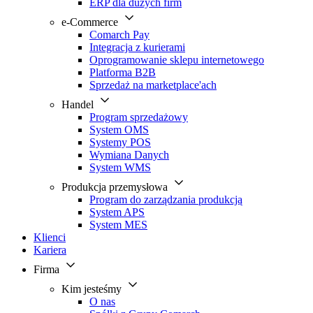
ERP dla dużych firm
e-Commerce
Comarch Pay
Integracja z kurierami
Oprogramowanie sklepu internetowego
Platforma B2B
Sprzedaż na marketplace'ach
Handel
Program sprzedażowy
System OMS
Systemy POS
Wymiana Danych
System WMS
Produkcja przemysłowa
Program do zarządzania produkcją
System APS
System MES
Klienci
Kariera
Firma
Kim jesteśmy
O nas