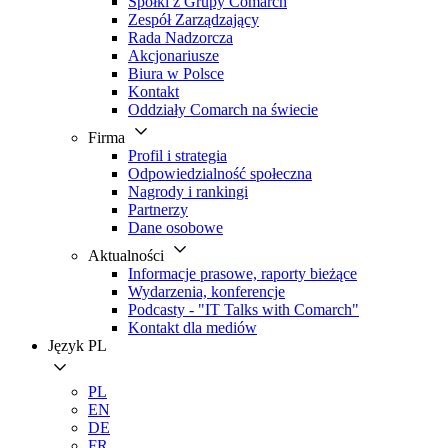
Spółki z Grupy Comarch
Zespół Zarządzający
Rada Nadzorcza
Akcjonariusze
Biura w Polsce
Kontakt
Oddziały Comarch na świecie
Firma
Profil i strategia
Odpowiedzialność społeczna
Nagrody i rankingi
Partnerzy
Dane osobowe
Aktualności
Informacje prasowe, raporty bieżące
Wydarzenia, konferencje
Podcasty - "IT Talks with Comarch"
Kontakt dla mediów
Język
PL
PL
EN
DE
FR