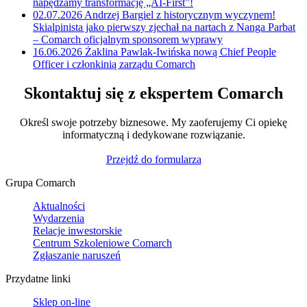
napędzamy transformację „AI-First”!
02.07.2026
Andrzej Bargiel z historycznym wyczynem!
Skialpinista jako pierwszy zjechał na nartach z Nanga Parbat
– Comarch oficjalnym sponsorem wyprawy
16.06.2026
Żaklina Pawlak-Iwińska nową Chief People
Officer i członkinią zarządu Comarch
Skontaktuj się z ekspertem Comarch
Określ swoje potrzeby biznesowe. My zaoferujemy Ci opiekę
informatyczną i dedykowane rozwiązanie.
Przejdź do formularza
Grupa Comarch
Aktualności
Wydarzenia
Relacje inwestorskie
Centrum Szkoleniowe Comarch
Zgłaszanie naruszeń
Przydatne linki
Sklep on-line