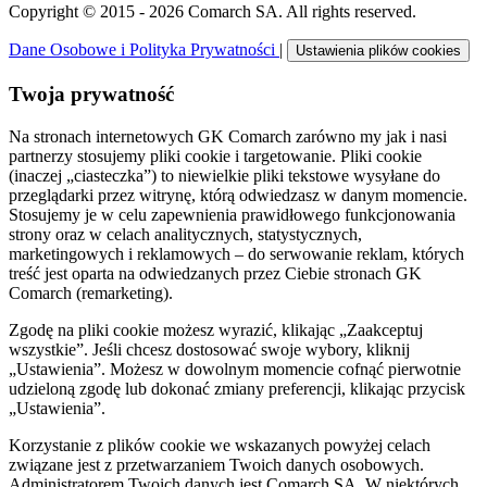
Copyright © 2015 - 2026 Comarch SA. All rights reserved.
Dane Osobowe i Polityka Prywatności
|
Ustawienia plików cookies
Twoja prywatność
Na stronach internetowych GK Comarch zarówno my jak i nasi
partnerzy stosujemy pliki cookie i targetowanie. Pliki cookie
(inaczej „ciasteczka”) to niewielkie pliki tekstowe wysyłane do
przeglądarki przez witrynę, którą odwiedzasz w danym momencie.
Stosujemy je w celu zapewnienia prawidłowego funkcjonowania
strony oraz w celach analitycznych, statystycznych,
marketingowych i reklamowych – do serwowanie reklam, których
treść jest oparta na odwiedzanych przez Ciebie stronach GK
Comarch (remarketing).
Zgodę na pliki cookie możesz wyrazić, klikając „Zaakceptuj
wszystkie”. Jeśli chcesz dostosować swoje wybory, kliknij
„Ustawienia”. Możesz w dowolnym momencie cofnąć pierwotnie
udzieloną zgodę lub dokonać zmiany preferencji, klikając przycisk
„Ustawienia”.
Korzystanie z plików cookie we wskazanych powyżej celach
związane jest z przetwarzaniem Twoich danych osobowych.
Administratorem Twoich danych jest Comarch SA. W niektórych