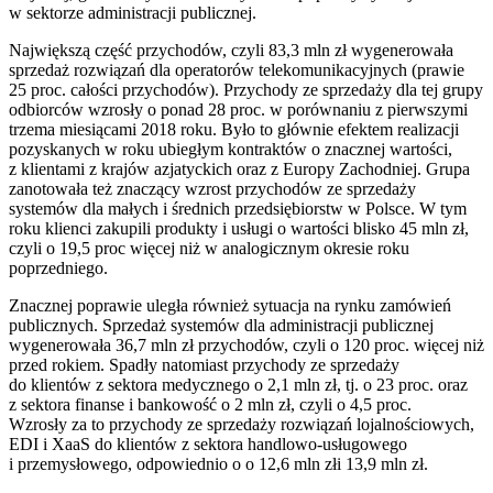
w sektorze administracji publicznej.
Największą część przychodów, czyli 83,3 mln zł wygenerowała
sprzedaż rozwiązań dla operatorów telekomunikacyjnych (prawie
25 proc. całości przychodów). Przychody ze sprzedaży dla tej grupy
odbiorców wzrosły o ponad 28 proc. w porównaniu z pierwszymi
trzema miesiącami 2018 roku. Było to głównie efektem realizacji
pozyskanych w roku ubiegłym kontraktów o znacznej wartości,
z klientami z krajów azjatyckich oraz z Europy Zachodniej. Grupa
zanotowała też znaczący wzrost przychodów ze sprzedaży
systemów dla małych i średnich przedsiębiorstw w Polsce. W tym
roku klienci zakupili produkty i usługi o wartości blisko 45 mln zł,
czyli o 19,5 proc więcej niż w analogicznym okresie roku
poprzedniego.
Znacznej poprawie uległa również sytuacja na rynku zamówień
publicznych. Sprzedaż systemów dla administracji publicznej
wygenerowała 36,7 mln zł przychodów, czyli o 120 proc. więcej niż
przed rokiem. Spadły natomiast przychody ze sprzedaży
do klientów z sektora medycznego o 2,1 mln zł, tj. o 23 proc. oraz
z sektora finanse i bankowość o 2 mln zł, czyli o 4,5 proc.
Wzrosły za to przychody ze sprzedaży rozwiązań lojalnościowych,
EDI i XaaS do klientów z sektora handlowo-usługowego
i przemysłowego, odpowiednio o o 12,6 mln złi 13,9 mln zł.