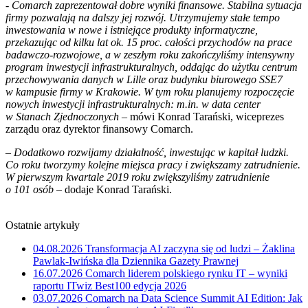
- Comarch zaprezentował dobre wyniki finansowe. Stabilna sytuacja
firmy pozwalają na dalszy jej rozwój. Utrzymujemy stałe tempo
inwestowania w nowe i istniejące produkty informatyczne,
przekazując od kilku lat ok. 15 proc. całości przychodów na prace
badawczo-rozwojowe, a w zeszłym roku zakończyliśmy intensywny
program inwestycji infrastrukturalnych, oddając do użytku centrum
przechowywania danych w Lille oraz budynku biurowego SSE7
w kampusie firmy w Krakowie. W tym roku planujemy rozpoczęcie
nowych inwestycji infrastrukturalnych: m.in. w data center
w Stanach Zjednoczonych –
mówi Konrad Tarański, wiceprezes
zarządu oraz dyrektor finansowy Comarch.
– Dodatkowo rozwijamy działalność, inwestując w kapitał ludzki.
Co roku tworzymy kolejne miejsca pracy i zwiększamy zatrudnienie.
W pierwszym kwartale 2019 roku zwiększyliśmy zatrudnienie
o 101 osób –
dodaje Konrad Tarański.
Ostatnie artykuły
04.08.2026
Transformacja AI zaczyna się od ludzi – Żaklina
Pawlak-Iwińska dla Dziennika Gazety Prawnej
16.07.2026
Comarch liderem polskiego rynku IT – wyniki
raportu ITwiz Best100 edycja 2026
03.07.2026
Comarch na Data Science Summit AI Edition: Jak