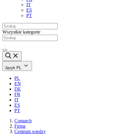
IT
ES
PT
Wszystkie kategorie
Język
PL
PL
EN
DE
FR
IT
ES
PT
Comarch
Firma
Centrum wiedzy