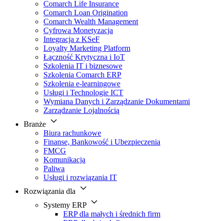
Comarch Life Insurance
Comarch Loan Origination
Comarch Wealth Management
Cyfrowa Monetyzacja
Integracja z KSeF
Loyalty Marketing Platform
Łączność Krytyczna i IoT
Szkolenia IT i biznesowe
Szkolenia Comarch ERP
Szkolenia e-learningowe
Usługi i Technologie ICT
Wymiana Danych i Zarządzanie Dokumentami
Zarządzanie Lojalnością
Branże
Biura rachunkowe
Finanse, Bankowość i Ubezpieczenia
FMCG
Komunikacja
Paliwa
Usługi i rozwiązania IT
Rozwiązania dla
Systemy ERP
ERP dla małych i średnich firm