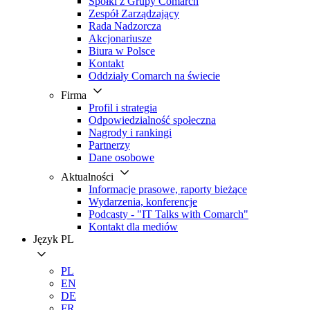
Spółki z Grupy Comarch
Zespół Zarządzający
Rada Nadzorcza
Akcjonariusze
Biura w Polsce
Kontakt
Oddziały Comarch na świecie
Firma
Profil i strategia
Odpowiedzialność społeczna
Nagrody i rankingi
Partnerzy
Dane osobowe
Aktualności
Informacje prasowe, raporty bieżące
Wydarzenia, konferencje
Podcasty - "IT Talks with Comarch"
Kontakt dla mediów
Język
PL
PL
EN
DE
FR