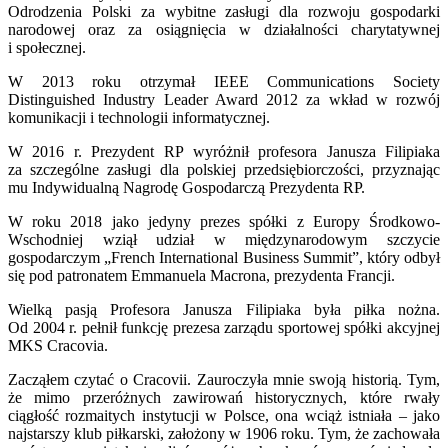
Odrodzenia Polski za wybitne zasługi dla rozwoju gospodarki
narodowej oraz za osiągnięcia w działalności charytatywnej
i społecznej.
W 2013 roku otrzymał IEEE Communications Society
Distinguished Industry Leader Award 2012 za wkład w rozwój
komunikacji i technologii informatycznej.
W 2016 r. Prezydent RP wyróżnił profesora Janusza Filipiaka
za szczególne zasługi dla polskiej przedsiębiorczości, przyznając
mu Indywidualną Nagrodę Gospodarczą Prezydenta RP.
W roku 2018 jako jedyny prezes spółki z Europy Środkowo-
Wschodniej wziął udział w międzynarodowym szczycie
gospodarczym „French International Business Summit”, który odbył
się pod patronatem Emmanuela Macrona, prezydenta Francji.
Wielką pasją Profesora Janusza Filipiaka była piłka nożna.
Od 2004 r. pełnił funkcję prezesa zarządu sportowej spółki akcyjnej
MKS Cracovia.
Zacząłem czytać o Cracovii. Zauroczyła mnie swoją historią. Tym,
że mimo przeróżnych zawirowań historycznych, które rwały
ciągłość rozmaitych instytucji w Polsce, ona wciąż istniała – jako
najstarszy klub piłkarski, założony w 1906 roku. Tym, że zachowała