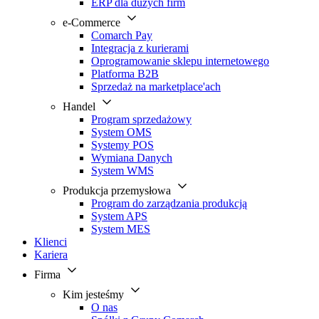
ERP dla dużych firm
e-Commerce
Comarch Pay
Integracja z kurierami
Oprogramowanie sklepu internetowego
Platforma B2B
Sprzedaż na marketplace'ach
Handel
Program sprzedażowy
System OMS
Systemy POS
Wymiana Danych
System WMS
Produkcja przemysłowa
Program do zarządzania produkcją
System APS
System MES
Klienci
Kariera
Firma
Kim jesteśmy
O nas