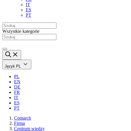
IT
ES
PT
Wszystkie kategorie
Język
PL
PL
EN
DE
FR
IT
ES
PT
Comarch
Firma
Centrum wiedzy