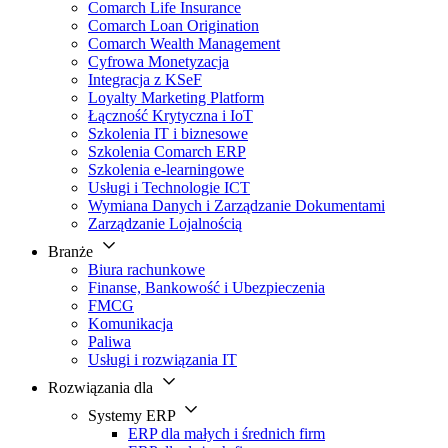
Comarch Life Insurance
Comarch Loan Origination
Comarch Wealth Management
Cyfrowa Monetyzacja
Integracja z KSeF
Loyalty Marketing Platform
Łączność Krytyczna i IoT
Szkolenia IT i biznesowe
Szkolenia Comarch ERP
Szkolenia e-learningowe
Usługi i Technologie ICT
Wymiana Danych i Zarządzanie Dokumentami
Zarządzanie Lojalnością
Branże
Biura rachunkowe
Finanse, Bankowość i Ubezpieczenia
FMCG
Komunikacja
Paliwa
Usługi i rozwiązania IT
Rozwiązania dla
Systemy ERP
ERP dla małych i średnich firm