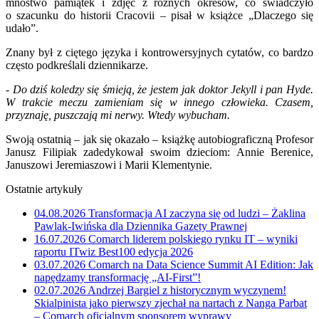
mnóstwo pamiątek i zdjęć z różnych okresów, co świadczyło
o szacunku do historii Cracovii – pisał w książce „Dlaczego się
udało”.
Znany był z ciętego języka i kontrowersyjnych cytatów, co bardzo
często podkreślali dziennikarze.
- Do dziś koledzy się śmieją, że jestem jak doktor Jekyll i pan Hyde.
W trakcie meczu zamieniam się w innego człowieka. Czasem,
przyznaję, puszczają mi nerwy. Wtedy wybucham.
Swoją ostatnią – jak się okazało – książkę autobiograficzną Profesor
Janusz Filipiak zadedykował swoim dzieciom: Annie Berenice,
Januszowi Jeremiaszowi i Marii Klementynie.
Ostatnie artykuły
04.08.2026
Transformacja AI zaczyna się od ludzi – Żaklina
Pawlak-Iwińska dla Dziennika Gazety Prawnej
16.07.2026
Comarch liderem polskiego rynku IT – wyniki
raportu ITwiz Best100 edycja 2026
03.07.2026
Comarch na Data Science Summit AI Edition: Jak
napędzamy transformację „AI-First”!
02.07.2026
Andrzej Bargiel z historycznym wyczynem!
Skialpinista jako pierwszy zjechał na nartach z Nanga Parbat
– Comarch oficjalnym sponsorem wyprawy