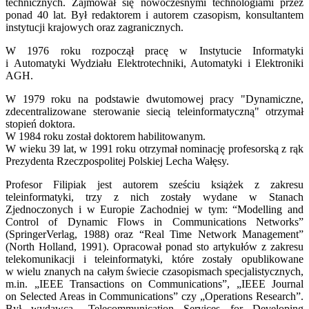
technicznych. Zajmował się nowoczesnymi technologiami przez
ponad 40 lat. Był redaktorem i autorem czasopism, konsultantem
instytucji krajowych oraz zagranicznych.
W 1976 roku rozpoczął pracę w Instytucie Informatyki
i Automatyki Wydziału Elektrotechniki, Automatyki i Elektroniki
AGH.
W 1979 roku na podstawie dwutomowej pracy "Dynamiczne,
zdecentralizowane sterowanie siecią teleinformatyczną" otrzymał
stopień doktora.
W 1984 roku został doktorem habilitowanym.
W wieku 39 lat, w 1991 roku otrzymał nominację profesorską z rąk
Prezydenta Rzeczpospolitej Polskiej Lecha Wałęsy.
Profesor Filipiak jest autorem sześciu książek z zakresu
teleinformatyki, trzy z nich zostały wydane w Stanach
Zjednoczonych i w Europie Zachodniej w tym: “Modelling and
Control of Dynamic Flows in Communications Networks”
(SpringerVerlag, 1988) oraz “Real Time Network Management”
(North Holland, 1991). Opracował ponad sto artykułów z zakresu
telekomunikacji i teleinformatyki, które zostały opublikowane
w wielu znanych na całym świecie czasopismach specjalistycznych,
m.in. „IEEE Transactions on Communications”, „IEEE Journal
on Selected Areas in Communications” czy „Operations Research”.
Był wydawcą „Telecommunication Services for Developing