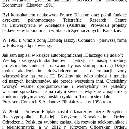
Economies” (Elsevier, 1991).
Był konsultantem naukowym France Telecom oraz pełnił funkcję
dyrektora pełnomocnego Teletraffic Research Centre
na Uniwersytecie w Adelajdzie (Australia). Prowadził projekty
badawcze w laboratoriach w Stanach Zjednoczonych i Kanadzie.
W 1993 r. wraz z żoną Elżbietą założył Comarch - pierwszą firmę
w Polsce opartą na wiedzy.
Jak sam napisał w książce autobiograficznej „Dlaczego się udało”:
Według dzisiejszych standardów – patrząc na naszą strukturę:
profesor plus studenci – nazwano by nas start-upem. (…) Dzięki
moim akademickim doświadczeniom i determinacji żony
wkroczyliśmy na rynek IT. Byliśmy nie tylko młodsi i mniejsi
od naszych konkurentów, ale przede wszystkim inni. Chcieliśmy
tworzyć własne oprogramowanie i wierzyliśmy, że jesteśmy
w stanie sprzedawać je na całym świecie, włącznie z najbardziej
konkurencyjnym amerykańskim rynkiem. To nam się udało.
Prezesem Comarch S.A. Janusz Filipiak został w 1998 roku.
W 2004 r Profesor Filipiak został odznaczony przez Prezydenta
Rzeczypospolitej Polskiej Krzyżem Kawalerskim Orderu
Odrodzenia Polski za wybitne zasługi dla rozwoju telekomunikacji
i teleinformatyki, a w 2012 r. Krzyżem Oficerskim Orderu