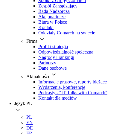
Spółki z Grupy Comarch
Zespół Zarządzający
Rada Nadzorcza
Akcjonariusze
Biura w Polsce
Kontakt
Oddziały Comarch na świecie
Firma
Profil i strategia
Odpowiedzialność społeczna
Nagrody i rankingi
Partnerzy
Dane osobowe
Aktualności
Informacje prasowe, raporty bieżące
Wydarzenia, konferencje
Podcasty - "IT Talks with Comarch"
Kontakt dla mediów
Język
PL
PL
EN
DE
FR