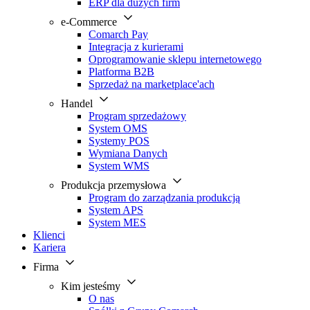
ERP dla dużych firm
e-Commerce
Comarch Pay
Integracja z kurierami
Oprogramowanie sklepu internetowego
Platforma B2B
Sprzedaż na marketplace'ach
Handel
Program sprzedażowy
System OMS
Systemy POS
Wymiana Danych
System WMS
Produkcja przemysłowa
Program do zarządzania produkcją
System APS
System MES
Klienci
Kariera
Firma
Kim jesteśmy
O nas