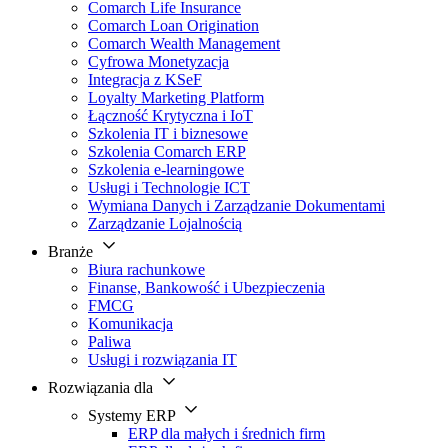
Comarch Life Insurance
Comarch Loan Origination
Comarch Wealth Management
Cyfrowa Monetyzacja
Integracja z KSeF
Loyalty Marketing Platform
Łączność Krytyczna i IoT
Szkolenia IT i biznesowe
Szkolenia Comarch ERP
Szkolenia e-learningowe
Usługi i Technologie ICT
Wymiana Danych i Zarządzanie Dokumentami
Zarządzanie Lojalnością
Branże
Biura rachunkowe
Finanse, Bankowość i Ubezpieczenia
FMCG
Komunikacja
Paliwa
Usługi i rozwiązania IT
Rozwiązania dla
Systemy ERP
ERP dla małych i średnich firm