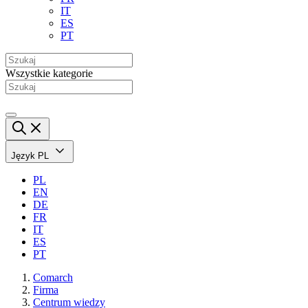
IT
ES
PT
Wszystkie kategorie
Język
PL
PL
EN
DE
FR
IT
ES
PT
Comarch
Firma
Centrum wiedzy