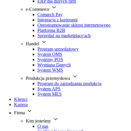
ERP dla dużych firm
e-Commerce
Comarch Pay
Integracja z kurierami
Oprogramowanie sklepu internetowego
Platforma B2B
Sprzedaż na marketplace'ach
Handel
Program sprzedażowy
System OMS
Systemy POS
Wymiana Danych
System WMS
Produkcja przemysłowa
Program do zarządzania produkcją
System APS
System MES
Klienci
Kariera
Firma
Kim jesteśmy
O nas