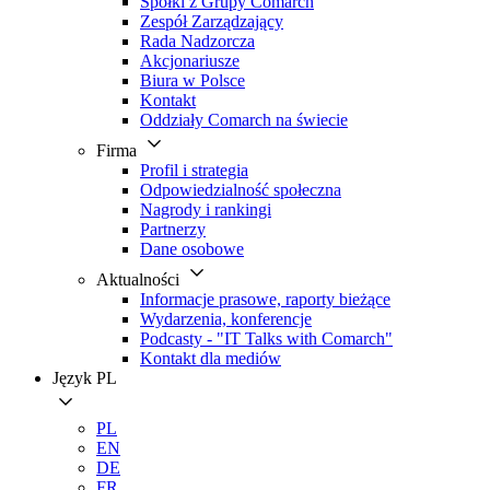
Spółki z Grupy Comarch
Zespół Zarządzający
Rada Nadzorcza
Akcjonariusze
Biura w Polsce
Kontakt
Oddziały Comarch na świecie
Firma
Profil i strategia
Odpowiedzialność społeczna
Nagrody i rankingi
Partnerzy
Dane osobowe
Aktualności
Informacje prasowe, raporty bieżące
Wydarzenia, konferencje
Podcasty - "IT Talks with Comarch"
Kontakt dla mediów
Język
PL
PL
EN
DE
FR