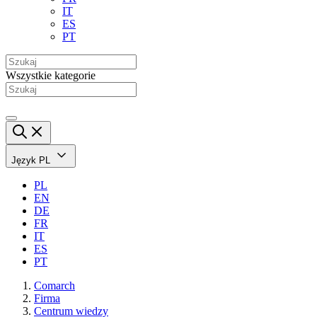
IT
ES
PT
Wszystkie kategorie
Język
PL
PL
EN
DE
FR
IT
ES
PT
Comarch
Firma
Centrum wiedzy