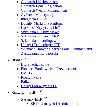
Comarch Life Insurance
Comarch Loan Origination
Comarch Wealth Management
Cyfrowa Monetyzacja
Integracja z KSeF
Loyalty Marketing Platform
Łączność Krytyczna i IoT
Szkolenia IT i biznesowe
Szkolenia Comarch ERP
Szkolenia e-learningowe
Usługi i Technologie ICT
Wymiana Danych i Zarządzanie Dokumentami
Zarządzanie Lojalnością
Branże
Biura rachunkowe
Finanse, Bankowość i Ubezpieczenia
FMCG
Komunikacja
Paliwa
Usługi i rozwiązania IT
Rozwiązania dla
Systemy ERP
ERP dla małych i średnich firm