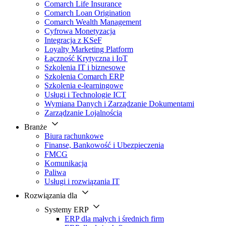
Comarch Life Insurance
Comarch Loan Origination
Comarch Wealth Management
Cyfrowa Monetyzacja
Integracja z KSeF
Loyalty Marketing Platform
Łączność Krytyczna i IoT
Szkolenia IT i biznesowe
Szkolenia Comarch ERP
Szkolenia e-learningowe
Usługi i Technologie ICT
Wymiana Danych i Zarządzanie Dokumentami
Zarządzanie Lojalnością
Branże
Biura rachunkowe
Finanse, Bankowość i Ubezpieczenia
FMCG
Komunikacja
Paliwa
Usługi i rozwiązania IT
Rozwiązania dla
Systemy ERP
ERP dla małych i średnich firm