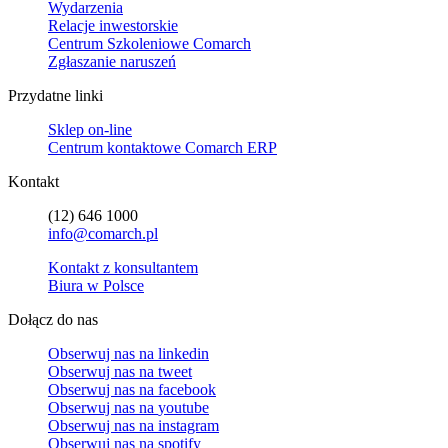
Wydarzenia
Relacje inwestorskie
Centrum Szkoleniowe Comarch
Zgłaszanie naruszeń
Przydatne linki
Sklep on-line
Centrum kontaktowe Comarch ERP
Kontakt
(12) 646 1000
info@comarch.pl
Kontakt z konsultantem
Biura w Polsce
Dołącz do nas
Obserwuj nas na
linkedin
Obserwuj nas na
tweet
Obserwuj nas na
facebook
Obserwuj nas na
youtube
Obserwuj nas na
instagram
Obserwuj nas na
spotify