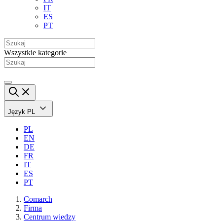
IT
ES
PT
Wszystkie kategorie
Język
PL
PL
EN
DE
FR
IT
ES
PT
Comarch
Firma
Centrum wiedzy