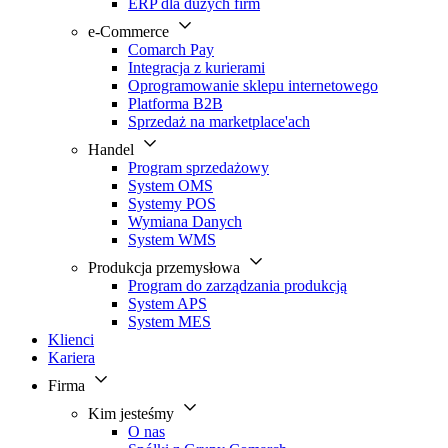
ERP dla dużych firm
e-Commerce
Comarch Pay
Integracja z kurierami
Oprogramowanie sklepu internetowego
Platforma B2B
Sprzedaż na marketplace'ach
Handel
Program sprzedażowy
System OMS
Systemy POS
Wymiana Danych
System WMS
Produkcja przemysłowa
Program do zarządzania produkcją
System APS
System MES
Klienci
Kariera
Firma
Kim jesteśmy
O nas