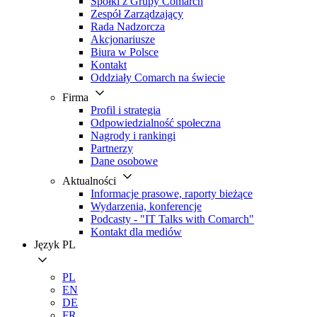
Spółki z Grupy Comarch
Zespół Zarządzający
Rada Nadzorcza
Akcjonariusze
Biura w Polsce
Kontakt
Oddziały Comarch na świecie
Firma
Profil i strategia
Odpowiedzialność społeczna
Nagrody i rankingi
Partnerzy
Dane osobowe
Aktualności
Informacje prasowe, raporty bieżące
Wydarzenia, konferencje
Podcasty - "IT Talks with Comarch"
Kontakt dla mediów
Język
PL
PL
EN
DE
FR