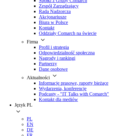
Spółki z Grupy Comarch
Zespół Zarządzający
Rada Nadzorcza
Akcjonariusze
Biura w Polsce
Kontakt
Oddziały Comarch na świecie
Firma
Profil i strategia
Odpowiedzialność społeczna
Nagrody i rankingi
Partnerzy
Dane osobowe
Aktualności
Informacje prasowe, raporty bieżące
Wydarzenia, konferencje
Podcasty - "IT Talks with Comarch"
Kontakt dla mediów
Język
PL
PL
EN
DE
FR