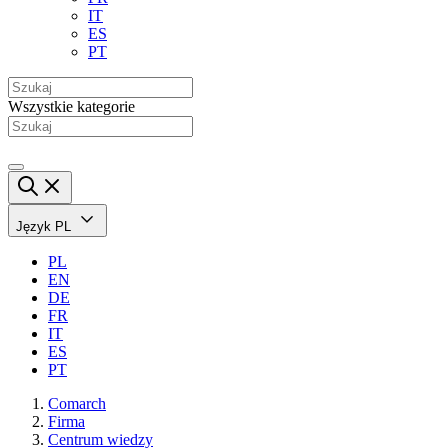
IT
ES
PT
Wszystkie kategorie
Język
PL
PL
EN
DE
FR
IT
ES
PT
Comarch
Firma
Centrum wiedzy