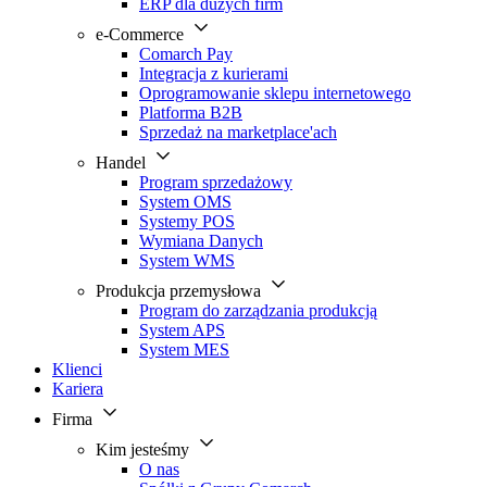
ERP dla dużych firm
e-Commerce
Comarch Pay
Integracja z kurierami
Oprogramowanie sklepu internetowego
Platforma B2B
Sprzedaż na marketplace'ach
Handel
Program sprzedażowy
System OMS
Systemy POS
Wymiana Danych
System WMS
Produkcja przemysłowa
Program do zarządzania produkcją
System APS
System MES
Klienci
Kariera
Firma
Kim jesteśmy
O nas