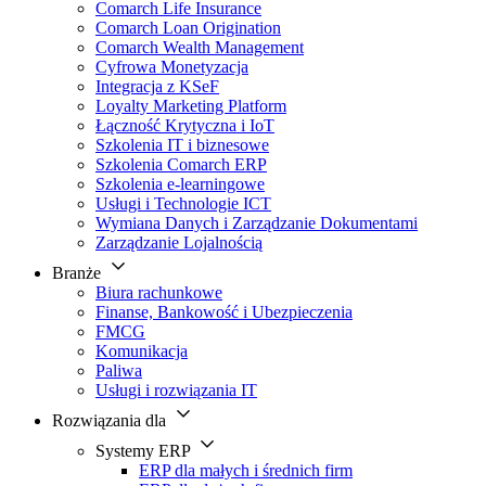
Comarch Life Insurance
Comarch Loan Origination
Comarch Wealth Management
Cyfrowa Monetyzacja
Integracja z KSeF
Loyalty Marketing Platform
Łączność Krytyczna i IoT
Szkolenia IT i biznesowe
Szkolenia Comarch ERP
Szkolenia e-learningowe
Usługi i Technologie ICT
Wymiana Danych i Zarządzanie Dokumentami
Zarządzanie Lojalnością
Branże
Biura rachunkowe
Finanse, Bankowość i Ubezpieczenia
FMCG
Komunikacja
Paliwa
Usługi i rozwiązania IT
Rozwiązania dla
Systemy ERP
ERP dla małych i średnich firm