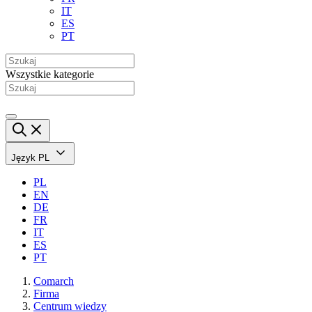
IT
ES
PT
Wszystkie kategorie
Język
PL
PL
EN
DE
FR
IT
ES
PT
Comarch
Firma
Centrum wiedzy