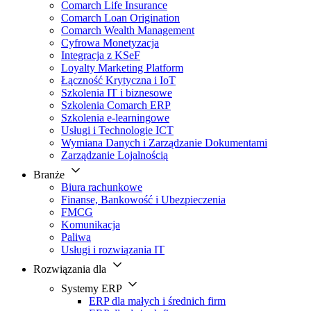
Comarch Life Insurance
Comarch Loan Origination
Comarch Wealth Management
Cyfrowa Monetyzacja
Integracja z KSeF
Loyalty Marketing Platform
Łączność Krytyczna i IoT
Szkolenia IT i biznesowe
Szkolenia Comarch ERP
Szkolenia e-learningowe
Usługi i Technologie ICT
Wymiana Danych i Zarządzanie Dokumentami
Zarządzanie Lojalnością
Branże
Biura rachunkowe
Finanse, Bankowość i Ubezpieczenia
FMCG
Komunikacja
Paliwa
Usługi i rozwiązania IT
Rozwiązania dla
Systemy ERP
ERP dla małych i średnich firm