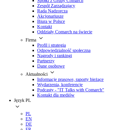
Spółki z Grupy Comarch
Zespół Zarządzający
Rada Nadzorcza
Akcjonariusze
Biura w Polsce
Kontakt
Oddziały Comarch na świecie
Firma
Profil i strategia
Odpowiedzialność społeczna
Nagrody i rankingi
Partnerzy
Dane osobowe
Aktualności
Informacje prasowe, raporty bieżące
Wydarzenia, konferencje
Podcasty - "IT Talks with Comarch"
Kontakt dla mediów
Język
PL
PL
EN
DE
FR