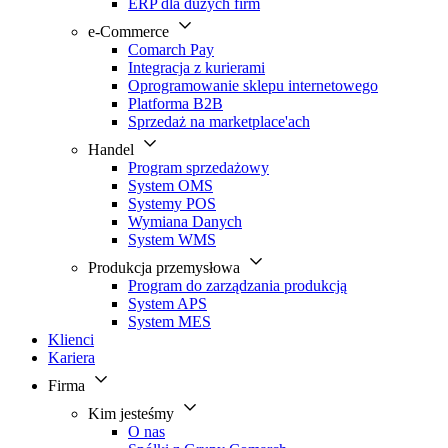
ERP dla dużych firm
e-Commerce
Comarch Pay
Integracja z kurierami
Oprogramowanie sklepu internetowego
Platforma B2B
Sprzedaż na marketplace'ach
Handel
Program sprzedażowy
System OMS
Systemy POS
Wymiana Danych
System WMS
Produkcja przemysłowa
Program do zarządzania produkcją
System APS
System MES
Klienci
Kariera
Firma
Kim jesteśmy
O nas