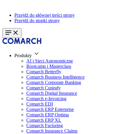
Przejdź do głównej treści strony
Przejdź do stopki strony
Produkty
AI i Sieci Autonomiczne
Bootcamp i Masterclass
Comarch Betterfly
Comarch Business Intelligence
Comarch Corporate Banking
Comarch Custody
Comarch Digital Insurance
Comarch e-Invoicing
Comarch EDI
Comarch ERP Enterprise
Comarch ERP Optima
Comarch ERP XL
Comarch Factoring
Comarch Insurance Claims