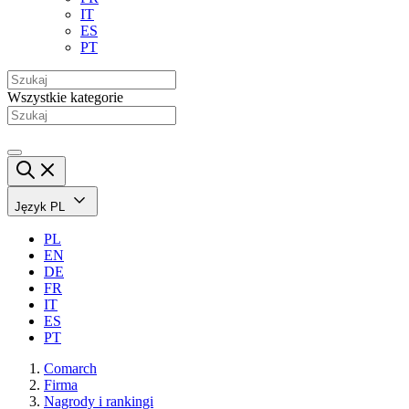
IT
ES
PT
Wszystkie kategorie
Język
PL
PL
EN
DE
FR
IT
ES
PT
Comarch
Firma
Nagrody i rankingi