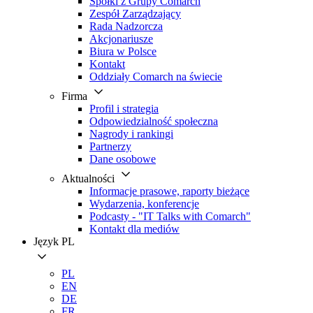
Spółki z Grupy Comarch
Zespół Zarządzający
Rada Nadzorcza
Akcjonariusze
Biura w Polsce
Kontakt
Oddziały Comarch na świecie
Firma
Profil i strategia
Odpowiedzialność społeczna
Nagrody i rankingi
Partnerzy
Dane osobowe
Aktualności
Informacje prasowe, raporty bieżące
Wydarzenia, konferencje
Podcasty - "IT Talks with Comarch"
Kontakt dla mediów
Język
PL
PL
EN
DE
FR