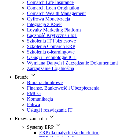
Comarch Life Insurance
Comarch Loan Origination
Comarch Wealth Management
Cyfrowa Monetyzacja
Integracja z KSeF
Loyalty Marketing Platform
Łączność Krytyczna i IoT
Szkolenia IT i biznesowe
Szkolenia Comarch ERP
Szkolenia e-learningowe
Usługi i Technologie ICT
Wymiana Danych i Zarządzanie Dokumentami
Zarządzanie Lojalnością
Branże
Biura rachunkowe
Finanse, Bankowość i Ubezpieczenia
FMCG
Komunikacja
Paliwa
Usługi i rozwiązania IT
Rozwiązania dla
Systemy ERP
ERP dla małych i średnich firm