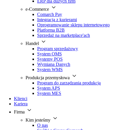
ERP dla dużych firm
e-Commerce
Comarch Pay
Integracja z kurierami
Oprogramowanie sklepu internetowego
Platforma B2B
Sprzedaż na marketplace'ach
Handel
Program sprzedażowy
System OMS
Systemy POS
Wymiana Danych
System WMS
Produkcja przemysłowa
Program do zarządzania produkcją
System APS
System MES
Klienci
Kariera
Firma
Kim jesteśmy
O nas