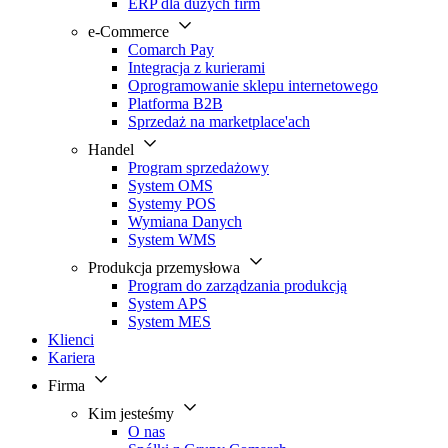
ERP dla dużych firm
e-Commerce
Comarch Pay
Integracja z kurierami
Oprogramowanie sklepu internetowego
Platforma B2B
Sprzedaż na marketplace'ach
Handel
Program sprzedażowy
System OMS
Systemy POS
Wymiana Danych
System WMS
Produkcja przemysłowa
Program do zarządzania produkcją
System APS
System MES
Klienci
Kariera
Firma
Kim jesteśmy
O nas