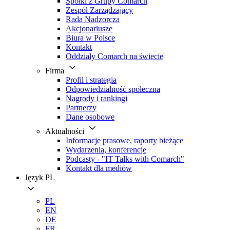
Spółki z Grupy Comarch
Zespół Zarządzający
Rada Nadzorcza
Akcjonariusze
Biura w Polsce
Kontakt
Oddziały Comarch na świecie
Firma
Profil i strategia
Odpowiedzialność społeczna
Nagrody i rankingi
Partnerzy
Dane osobowe
Aktualności
Informacje prasowe, raporty bieżące
Wydarzenia, konferencje
Podcasty - "IT Talks with Comarch"
Kontakt dla mediów
Język
PL
PL
EN
DE
FR