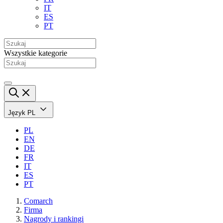
IT
ES
PT
Wszystkie kategorie
Język
PL
PL
EN
DE
FR
IT
ES
PT
Comarch
Firma
Nagrody i rankingi