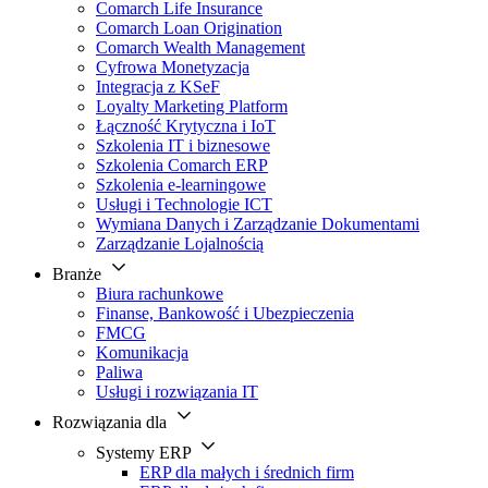
Comarch Life Insurance
Comarch Loan Origination
Comarch Wealth Management
Cyfrowa Monetyzacja
Integracja z KSeF
Loyalty Marketing Platform
Łączność Krytyczna i IoT
Szkolenia IT i biznesowe
Szkolenia Comarch ERP
Szkolenia e-learningowe
Usługi i Technologie ICT
Wymiana Danych i Zarządzanie Dokumentami
Zarządzanie Lojalnością
Branże
Biura rachunkowe
Finanse, Bankowość i Ubezpieczenia
FMCG
Komunikacja
Paliwa
Usługi i rozwiązania IT
Rozwiązania dla
Systemy ERP
ERP dla małych i średnich firm