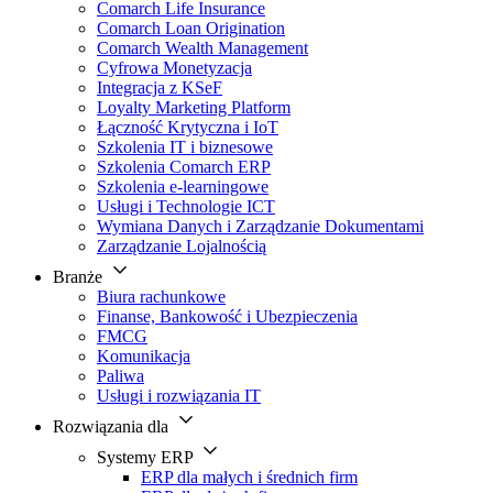
Comarch Life Insurance
Comarch Loan Origination
Comarch Wealth Management
Cyfrowa Monetyzacja
Integracja z KSeF
Loyalty Marketing Platform
Łączność Krytyczna i IoT
Szkolenia IT i biznesowe
Szkolenia Comarch ERP
Szkolenia e-learningowe
Usługi i Technologie ICT
Wymiana Danych i Zarządzanie Dokumentami
Zarządzanie Lojalnością
Branże
Biura rachunkowe
Finanse, Bankowość i Ubezpieczenia
FMCG
Komunikacja
Paliwa
Usługi i rozwiązania IT
Rozwiązania dla
Systemy ERP
ERP dla małych i średnich firm