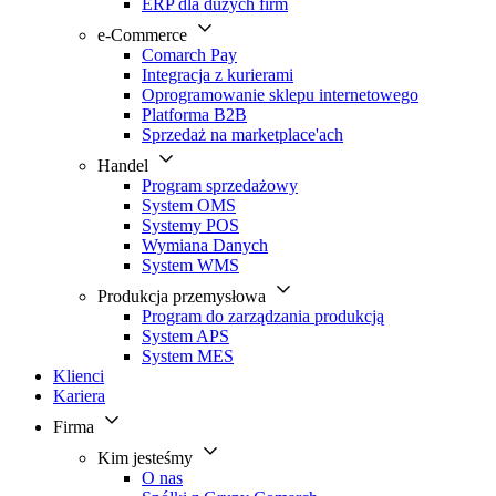
ERP dla dużych firm
e-Commerce
Comarch Pay
Integracja z kurierami
Oprogramowanie sklepu internetowego
Platforma B2B
Sprzedaż na marketplace'ach
Handel
Program sprzedażowy
System OMS
Systemy POS
Wymiana Danych
System WMS
Produkcja przemysłowa
Program do zarządzania produkcją
System APS
System MES
Klienci
Kariera
Firma
Kim jesteśmy
O nas