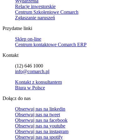
Wydarzenia
Relacje inwestorskie
Centrum Szkoleniowe Comarch
Zgłaszanie naruszeń
Przydatne linki
Sklep on-line
Centrum kontaktowe Comarch ERP
Kontakt
(12) 646 1000
info@comarch.pl
Kontakt z konsultantem
Biura w Polsce
Dołącz do nas
Obserwuj nas na
linkedin
Obserwuj nas na
tweet
Obserwuj nas na
facebook
Obserwuj nas na
youtube
Obserwuj nas na
instagram
Obserwuj nas na
spotify