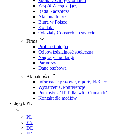
Spółki z Grupy Comarch
Zespół Zarządzający
Rada Nadzorcza
Akcjonariusze
Biura w Polsce
Kontakt
Oddziały Comarch na świecie
Firma
Profil i strategia
Odpowiedzialność społeczna
Nagrody i rankingi
Partnerzy
Dane osobowe
Aktualności
Informacje prasowe, raporty bieżące
Wydarzenia, konferencje
Podcasty - "IT Talks with Comarch"
Kontakt dla mediów
Język
PL
PL
EN
DE
FR