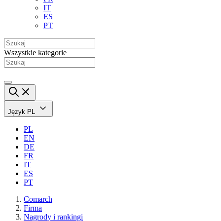
IT
ES
PT
Wszystkie kategorie
Język
PL
PL
EN
DE
FR
IT
ES
PT
Comarch
Firma
Nagrody i rankingi