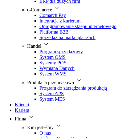
ERP dla dużych firm
e-Commerce
Comarch Pay
Integracja z kurierami
Oprogramowanie sklepu internetowego
Platforma B2B
Sprzedaż na marketplace'ach
Handel
Program sprzedażowy
System OMS
Systemy POS
Wymiana Danych
System WMS
Produkcja przemysłowa
Program do zarządzania produkcją
System APS
System MES
Klienci
Kariera
Firma
Kim jesteśmy
O nas