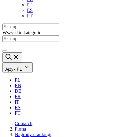
IT
ES
PT
Wszystkie kategorie
Język
PL
PL
EN
DE
FR
IT
ES
PT
Comarch
Firma
Nagrody i rankingi