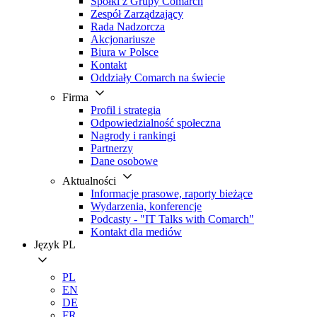
Spółki z Grupy Comarch
Zespół Zarządzający
Rada Nadzorcza
Akcjonariusze
Biura w Polsce
Kontakt
Oddziały Comarch na świecie
Firma
Profil i strategia
Odpowiedzialność społeczna
Nagrody i rankingi
Partnerzy
Dane osobowe
Aktualności
Informacje prasowe, raporty bieżące
Wydarzenia, konferencje
Podcasty - "IT Talks with Comarch"
Kontakt dla mediów
Język
PL
PL
EN
DE
FR