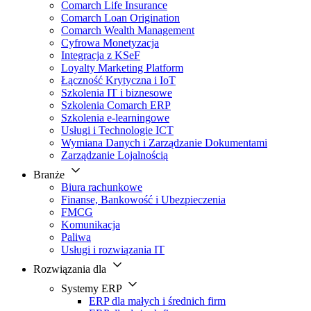
Comarch Life Insurance
Comarch Loan Origination
Comarch Wealth Management
Cyfrowa Monetyzacja
Integracja z KSeF
Loyalty Marketing Platform
Łączność Krytyczna i IoT
Szkolenia IT i biznesowe
Szkolenia Comarch ERP
Szkolenia e-learningowe
Usługi i Technologie ICT
Wymiana Danych i Zarządzanie Dokumentami
Zarządzanie Lojalnością
Branże
Biura rachunkowe
Finanse, Bankowość i Ubezpieczenia
FMCG
Komunikacja
Paliwa
Usługi i rozwiązania IT
Rozwiązania dla
Systemy ERP
ERP dla małych i średnich firm