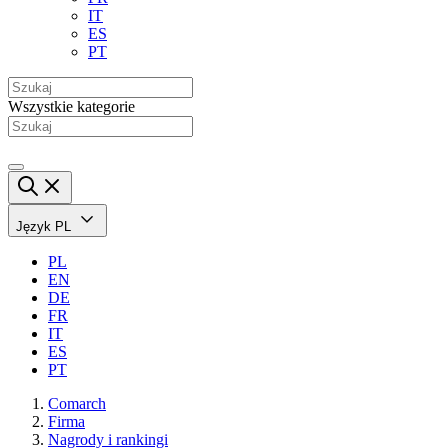
IT
ES
PT
Wszystkie kategorie
Język
PL
PL
EN
DE
FR
IT
ES
PT
Comarch
Firma
Nagrody i rankingi