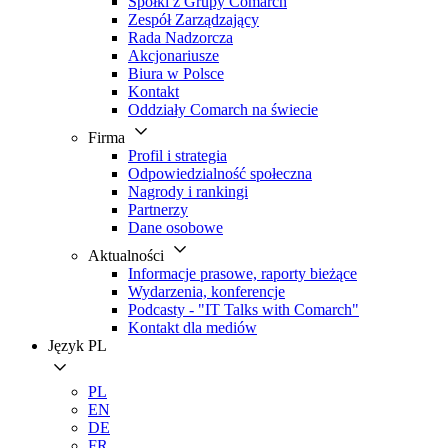
Spółki z Grupy Comarch
Zespół Zarządzający
Rada Nadzorcza
Akcjonariusze
Biura w Polsce
Kontakt
Oddziały Comarch na świecie
Firma
Profil i strategia
Odpowiedzialność społeczna
Nagrody i rankingi
Partnerzy
Dane osobowe
Aktualności
Informacje prasowe, raporty bieżące
Wydarzenia, konferencje
Podcasty - "IT Talks with Comarch"
Kontakt dla mediów
Język
PL
PL
EN
DE
FR