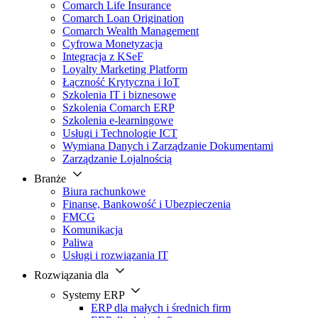
Comarch Life Insurance
Comarch Loan Origination
Comarch Wealth Management
Cyfrowa Monetyzacja
Integracja z KSeF
Loyalty Marketing Platform
Łączność Krytyczna i IoT
Szkolenia IT i biznesowe
Szkolenia Comarch ERP
Szkolenia e-learningowe
Usługi i Technologie ICT
Wymiana Danych i Zarządzanie Dokumentami
Zarządzanie Lojalnością
Branże
Biura rachunkowe
Finanse, Bankowość i Ubezpieczenia
FMCG
Komunikacja
Paliwa
Usługi i rozwiązania IT
Rozwiązania dla
Systemy ERP
ERP dla małych i średnich firm