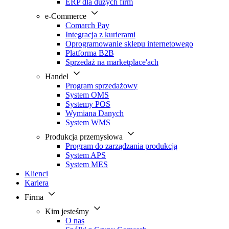
ERP dla dużych firm
e-Commerce
Comarch Pay
Integracja z kurierami
Oprogramowanie sklepu internetowego
Platforma B2B
Sprzedaż na marketplace'ach
Handel
Program sprzedażowy
System OMS
Systemy POS
Wymiana Danych
System WMS
Produkcja przemysłowa
Program do zarządzania produkcją
System APS
System MES
Klienci
Kariera
Firma
Kim jesteśmy
O nas