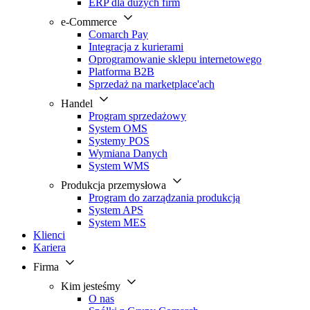
ERP dla dużych firm
e-Commerce
Comarch Pay
Integracja z kurierami
Oprogramowanie sklepu internetowego
Platforma B2B
Sprzedaż na marketplace'ach
Handel
Program sprzedażowy
System OMS
Systemy POS
Wymiana Danych
System WMS
Produkcja przemysłowa
Program do zarządzania produkcją
System APS
System MES
Klienci
Kariera
Firma
Kim jesteśmy
O nas