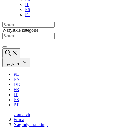
IT
ES
PT
Wszystkie kategorie
Język
PL
PL
EN
DE
FR
IT
ES
PT
Comarch
Firma
Nagrody i rankingi