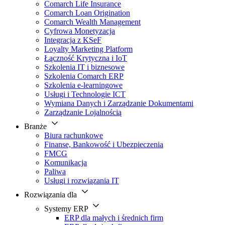
Comarch Life Insurance
Comarch Loan Origination
Comarch Wealth Management
Cyfrowa Monetyzacja
Integracja z KSeF
Loyalty Marketing Platform
Łączność Krytyczna i IoT
Szkolenia IT i biznesowe
Szkolenia Comarch ERP
Szkolenia e-learningowe
Usługi i Technologie ICT
Wymiana Danych i Zarządzanie Dokumentami
Zarządzanie Lojalnością
Branże
Biura rachunkowe
Finanse, Bankowość i Ubezpieczenia
FMCG
Komunikacja
Paliwa
Usługi i rozwiązania IT
Rozwiązania dla
Systemy ERP
ERP dla małych i średnich firm