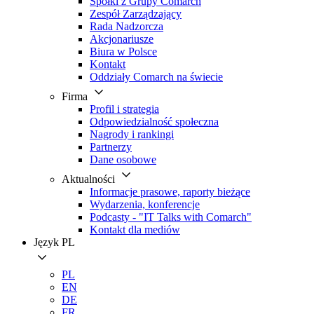
Spółki z Grupy Comarch
Zespół Zarządzający
Rada Nadzorcza
Akcjonariusze
Biura w Polsce
Kontakt
Oddziały Comarch na świecie
Firma
Profil i strategia
Odpowiedzialność społeczna
Nagrody i rankingi
Partnerzy
Dane osobowe
Aktualności
Informacje prasowe, raporty bieżące
Wydarzenia, konferencje
Podcasty - "IT Talks with Comarch"
Kontakt dla mediów
Język
PL
PL
EN
DE
FR