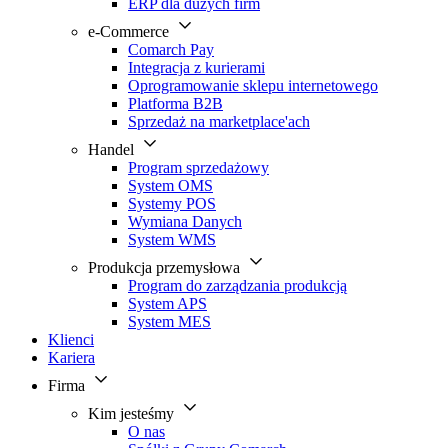
ERP dla dużych firm
e-Commerce
Comarch Pay
Integracja z kurierami
Oprogramowanie sklepu internetowego
Platforma B2B
Sprzedaż na marketplace'ach
Handel
Program sprzedażowy
System OMS
Systemy POS
Wymiana Danych
System WMS
Produkcja przemysłowa
Program do zarządzania produkcją
System APS
System MES
Klienci
Kariera
Firma
Kim jesteśmy
O nas