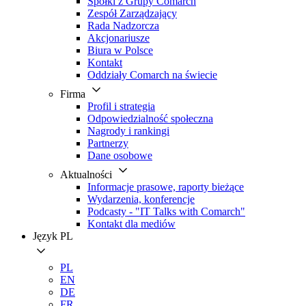
Spółki z Grupy Comarch
Zespół Zarządzający
Rada Nadzorcza
Akcjonariusze
Biura w Polsce
Kontakt
Oddziały Comarch na świecie
Firma
Profil i strategia
Odpowiedzialność społeczna
Nagrody i rankingi
Partnerzy
Dane osobowe
Aktualności
Informacje prasowe, raporty bieżące
Wydarzenia, konferencje
Podcasty - "IT Talks with Comarch"
Kontakt dla mediów
Język
PL
PL
EN
DE
FR