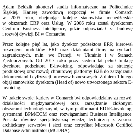
Adam Beldzik ukończył studia informatyczne na Politechnice
Śląskiej. Karierę zawodową rozpoczął w firmie Comarch
w 2005 roku, obejmując kolejne stanowiska menedżerskie
w obszarach ERP oraz Usług. W 2006 roku został dyrektorem
Centrum Business Intelligence, gdzie odpowiadał za budowę
i rozwój dywizji BI w Comarchu.
Przez kolejne pięć lat, jako dyrektor podsektora ERP, kierował
rozwojem produktów ERP oraz działaniami firmy na rynkach
zagranicznych, m.in. we Francji, w Ukrainie i w Stanach
Zjednoczonych. Od 2017 roku przez siedem lat pełnił funkcję
dyrektora podsektora E-invoicing, odpowiadając za strategię
produktową oraz rozwój chmurowej platformy B2B do zarządzania
dokumentami i cyfryzacji procesów biznesowych. Z dniem 1 lutego
objął stanowisko dyrektora (Head of) nowo utworzonego sektora E-
invoicing.
W trakcie swojej kariery w Comarch był odpowiedzialny za rozwój
działalności międzynarodowej oraz zarządzanie złożonymi
obszarami technologicznymi, w tym platformami EDI/E-invoicing,
systemami BPM/ECM oraz rozwiązaniami Business Intelligence.
Posiada również specjalistyczną wiedzę techniczną z zakresu
architektury serwerów i sieci oraz certyfikat Microsoft Certified
Database Administrator (MCDBA).