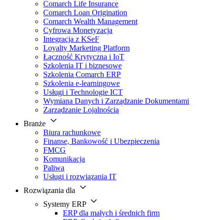
Comarch Life Insurance
Comarch Loan Origination
Comarch Wealth Management
Cyfrowa Monetyzacja
Integracja z KSeF
Loyalty Marketing Platform
Łączność Krytyczna i IoT
Szkolenia IT i biznesowe
Szkolenia Comarch ERP
Szkolenia e-learningowe
Usługi i Technologie ICT
Wymiana Danych i Zarządzanie Dokumentami
Zarządzanie Lojalnością
Branże
Biura rachunkowe
Finanse, Bankowość i Ubezpieczenia
FMCG
Komunikacja
Paliwa
Usługi i rozwiązania IT
Rozwiązania dla
Systemy ERP
ERP dla małych i średnich firm