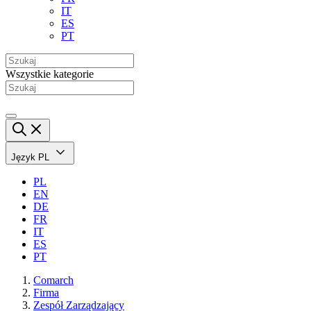
IT
ES
PT
Wszystkie kategorie
Język
PL
PL
EN
DE
FR
IT
ES
PT
Comarch
Firma
Zespół Zarządzający