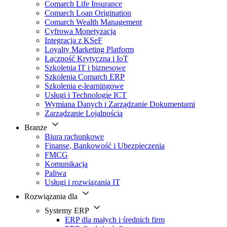
Comarch Life Insurance
Comarch Loan Origination
Comarch Wealth Management
Cyfrowa Monetyzacja
Integracja z KSeF
Loyalty Marketing Platform
Łączność Krytyczna i IoT
Szkolenia IT i biznesowe
Szkolenia Comarch ERP
Szkolenia e-learningowe
Usługi i Technologie ICT
Wymiana Danych i Zarządzanie Dokumentami
Zarządzanie Lojalnością
Branże
Biura rachunkowe
Finanse, Bankowość i Ubezpieczenia
FMCG
Komunikacja
Paliwa
Usługi i rozwiązania IT
Rozwiązania dla
Systemy ERP
ERP dla małych i średnich firm