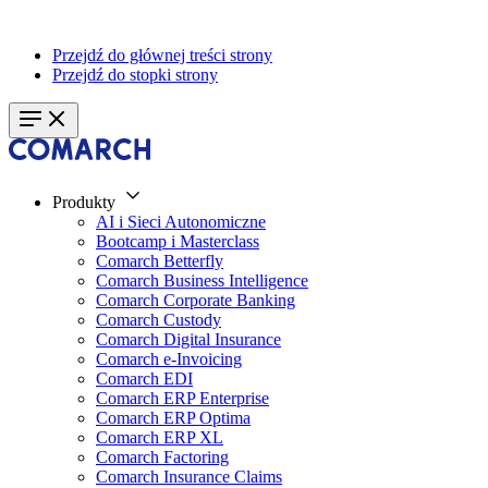
Przejdź do głównej treści strony
Przejdź do stopki strony
Produkty
AI i Sieci Autonomiczne
Bootcamp i Masterclass
Comarch Betterfly
Comarch Business Intelligence
Comarch Corporate Banking
Comarch Custody
Comarch Digital Insurance
Comarch e-Invoicing
Comarch EDI
Comarch ERP Enterprise
Comarch ERP Optima
Comarch ERP XL
Comarch Factoring
Comarch Insurance Claims