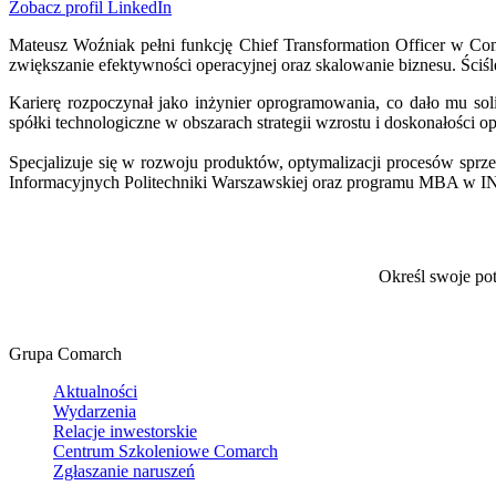
Zobacz profil LinkedIn
Mateusz Woźniak pełni funkcję Chief Transformation Officer w Coma
zwiększanie efektywności operacyjnej oraz skalowanie biznesu. Ściśle
Karierę rozpoczynał jako inżynier oprogramowania, co dało mu so
spółki technologiczne w obszarach strategii wzrostu i doskonałości o
Specjalizuje się w rozwoju produktów, optymalizacji procesów spr
Informacyjnych Politechniki Warszawskiej oraz programu MBA w 
Określ swoje po
Grupa Comarch
Aktualności
Wydarzenia
Relacje inwestorskie
Centrum Szkoleniowe Comarch
Zgłaszanie naruszeń