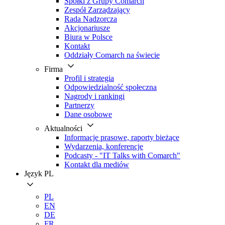
Spółki z Grupy Comarch
Zespół Zarządzający
Rada Nadzorcza
Akcjonariusze
Biura w Polsce
Kontakt
Oddziały Comarch na świecie
Firma
Profil i strategia
Odpowiedzialność społeczna
Nagrody i rankingi
Partnerzy
Dane osobowe
Aktualności
Informacje prasowe, raporty bieżące
Wydarzenia, konferencje
Podcasty - "IT Talks with Comarch"
Kontakt dla mediów
Język
PL
PL
EN
DE
FR