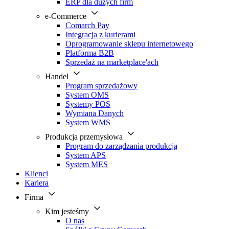
ERP dla dużych firm
e-Commerce
Comarch Pay
Integracja z kurierami
Oprogramowanie sklepu internetowego
Platforma B2B
Sprzedaż na marketplace'ach
Handel
Program sprzedażowy
System OMS
Systemy POS
Wymiana Danych
System WMS
Produkcja przemysłowa
Program do zarządzania produkcją
System APS
System MES
Klienci
Kariera
Firma
Kim jesteśmy
O nas