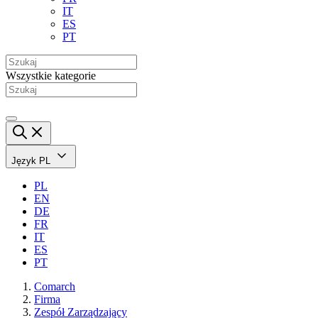
IT
ES
PT
Wszystkie kategorie
Język
PL
PL
EN
DE
FR
IT
ES
PT
Comarch
Firma
Zespół Zarządzający