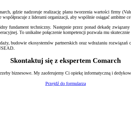
rch, gdzie nadzoruje realizację planu tworzenia wartości firmy (Va
 współpracuje z liderami organizacji, aby wspólnie osiągać ambitne ce
lidny fundament techniczny. Następnie przez ponad dekadę związan
peracyjnej. To unikalne połączenie kompetencji pozwala mu skutecznie 
zedaży, budowie ekosystemów partnerskich oraz wdrażaniu rozwiązań o
INSEAD.
Skontaktuj się z ekspertem Comarch
trzeby biznesowe. My zaoferujemy Ci opiekę informatyczną i dedykow
Przejdź do formularza