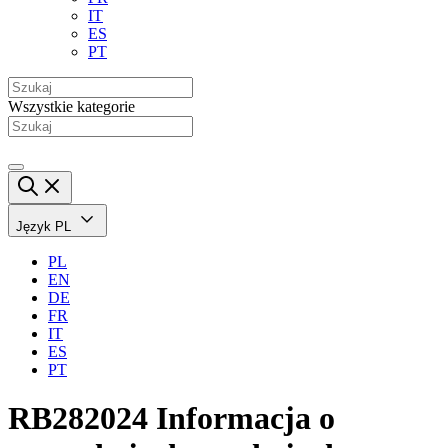
IT
ES
PT
Wszystkie kategorie
Język
PL
PL
EN
DE
FR
IT
ES
PT
RB282024 Informacja o