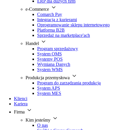
ERP dla dużych firm
e-Commerce
Comarch Pay
Integracja z kurierami
Oprogramowanie sklepu internetowego
Platforma B2B
Sprzedaż na marketplace'ach
Handel
Program sprzedażowy
System OMS
Systemy POS
Wymiana Danych
System WMS
Produkcja przemysłowa
Program do zarządzania produkcją
System APS
System MES
Klienci
Kariera
Firma
Kim jesteśmy
O nas