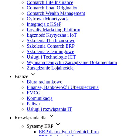
Comarch Life Insurance
Comarch Loan Origination
Comarch Wealth Management
Cyfrowa Monetyzacja
Integracja z KSeF
Loyalty Marketing Platform
Łączność Krytyczna i IoT
Szkolenia IT i biznesowe
Szkolenia Comarch ERP
Szkolenia e-learningowe
Usługi i Technologie ICT
Wymiana Danych i Zarządzanie Dokumentami
Zarządzanie Lojalnością
Branże
Biura rachunkowe
Finanse, Bankowość i Ubezpieczenia
FMCG
Komunikacja
Paliwa
Usługi i rozwiązania IT
Rozwiązania dla
Systemy ERP
ERP dla małych i średnich firm