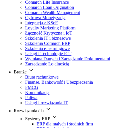
Comarch Life Insurance
Comarch Loan Origination
Comarch Wealth Management
Cyfrowa Monetyzacja
Integracja z KSeF
Loyalty Marketing Platform
Łączność Krytyczna i IoT
Szkolenia IT i biznesowe
Szkolenia Comarch ERP
Szkolenia e-learningowe
Usługi i Technologie ICT
Wymiana Danych i Zarządzanie Dokumentami
Zarządzanie Lojalnością
Branże
Biura rachunkowe
Finanse, Bankowość i Ubezpieczenia
FMCG
Komunikacja
Paliwa
Usługi i rozwiązania IT
Rozwiązania dla
Systemy ERP
ERP dla małych i średnich firm