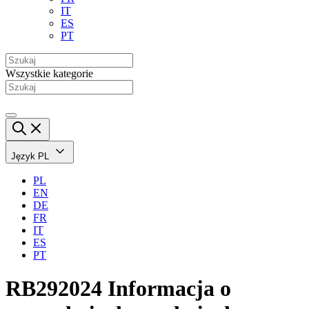
IT
ES
PT
Wszystkie kategorie
Język
PL
PL
EN
DE
FR
IT
ES
PT
RB292024 Informacja o