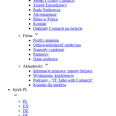
Spółki z Grupy Comarch
Zespół Zarządzający
Rada Nadzorcza
Akcjonariusze
Biura w Polsce
Kontakt
Oddziały Comarch na świecie
Firma
Profil i strategia
Odpowiedzialność społeczna
Nagrody i rankingi
Partnerzy
Dane osobowe
Aktualności
Informacje prasowe, raporty bieżące
Wydarzenia, konferencje
Podcasty - "IT Talks with Comarch"
Kontakt dla mediów
Język
PL
PL
EN
DE
FR