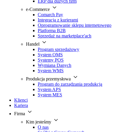
ERP dla dużych firm
e-Commerce
Comarch Pay
Integracja z kurierami
Oprogramowanie sklepu internetowego
Platforma B2B
Sprzedaż na marketplace'ach
Handel
Program sprzedażowy
System OMS
Systemy POS
Wymiana Danych
System WMS
Produkcja przemysłowa
Program do zarządzania produkcją
System APS
System MES
Klienci
Kariera
Firma
Kim jesteśmy
O nas