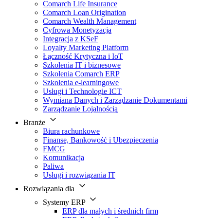
Comarch Life Insurance
Comarch Loan Origination
Comarch Wealth Management
Cyfrowa Monetyzacja
Integracja z KSeF
Loyalty Marketing Platform
Łączność Krytyczna i IoT
Szkolenia IT i biznesowe
Szkolenia Comarch ERP
Szkolenia e-learningowe
Usługi i Technologie ICT
Wymiana Danych i Zarządzanie Dokumentami
Zarządzanie Lojalnością
Branże
Biura rachunkowe
Finanse, Bankowość i Ubezpieczenia
FMCG
Komunikacja
Paliwa
Usługi i rozwiązania IT
Rozwiązania dla
Systemy ERP
ERP dla małych i średnich firm