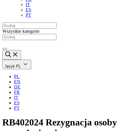
IT
ES
PT
Wszystkie kategorie
Język
PL
PL
EN
DE
FR
IT
ES
PT
RB402024 Rezygnacja osoby