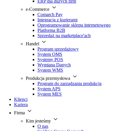
ERP dla dużych firm
e-Commerce
Comarch Pay
Integracja z kurierami
Oprogramowanie sklepu internetowego
Platforma B2B
Sprzedaż na marketplace'ach
Handel
Program sprzedażowy
System OMS
Systemy POS
Wymiana Danych
System WMS
Produkcja przemysłowa
Program do zarządzania produkcją
System APS
System MES
Klienci
Kariera
Firma
Kim jesteśmy
O nas