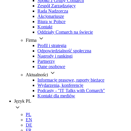
Spółki z Grupy Comarch
Zespół Zarządzający
Rada Nadzorcza
Akcjonariusze
Biura w Polsce
Kontakt
Oddziały Comarch na świecie
Firma
Profil i strategia
Odpowiedzialność społeczna
Nagrody i rankingi
Partnerzy
Dane osobowe
Aktualności
Informacje prasowe, raporty bieżące
Wydarzenia, konferencje
Podcasty - "IT Talks with Comarch"
Kontakt dla mediów
Język
PL
PL
EN
DE
FR