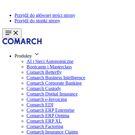
Przejdź do głównej treści strony
Przejdź do stopki strony
Produkty
AI i Sieci Autonomiczne
Bootcamp i Masterclass
Comarch Betterfly
Comarch Business Intelligence
Comarch Corporate Banking
Comarch Custody
Comarch Digital Insurance
Comarch e-Invoicing
Comarch EDI
Comarch ERP Enterprise
Comarch ERP Optima
Comarch ERP XL
Comarch Factoring
Comarch Insurance Claims