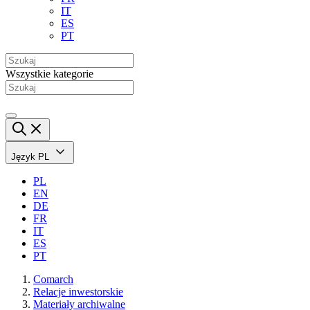
IT
ES
PT
Wszystkie kategorie
Język
PL
PL
EN
DE
FR
IT
ES
PT
Comarch
Relacje inwestorskie
Materiały archiwalne