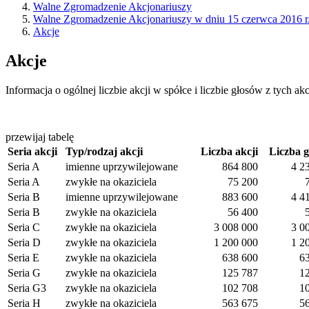
Walne Zgromadzenie Akcjonariuszy
Walne Zgromadzenie Akcjonariuszy w dniu 15 czerwca 2016 r
Akcje
Akcje
Informacja o ogólnej liczbie akcji w spółce i liczbie głosów z tych ak
przewijaj tabelę
Seria akcji
Typ/rodzaj akcji
Liczba akcji
Liczba 
Seria A
imienne uprzywilejowane
864 800
4 2
Seria A
zwykłe na okaziciela
75 200
Seria B
imienne uprzywilejowane
883 600
4 4
Seria B
zwykłe na okaziciela
56 400
Seria C
zwykłe na okaziciela
3 008 000
3 0
Seria D
zwykłe na okaziciela
1 200 000
1 2
Seria E
zwykłe na okaziciela
638 600
6
Seria G
zwykłe na okaziciela
125 787
1
Seria G3
zwykłe na okaziciela
102 708
1
Seria H
zwykłe na okaziciela
563 675
5