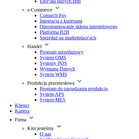
ERP dla dużych firm
e-Commerce
Comarch Pay
Integracja z kurierami
Oprogramowanie sklepu internetowego
Platforma B2B
Sprzedaż na marketplace'ach
Handel
Program sprzedażowy
System OMS
Systemy POS
Wymiana Danych
System WMS
Produkcja przemysłowa
Program do zarządzania produkcją
System APS
System MES
Klienci
Kariera
Firma
Kim jesteśmy
O nas