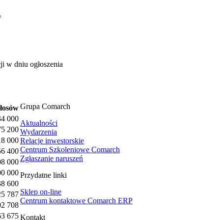
.
cji w dniu ogłoszenia
Grupa Comarch
głosów
34 000
Aktualności
75 200
Wydarzenia
18 000
Relacje inwestorskie
Centrum Szkoleniowe Comarch
56 400
Zgłaszanie naruszeń
08 000
00 000
Przydatne linki
38 600
Sklep on-line
25 787
Centrum kontaktowe Comarch ERP
02 708
63 675
Kontakt