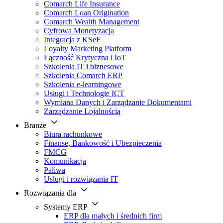
Comarch Life Insurance
Comarch Loan Origination
Comarch Wealth Management
Cyfrowa Monetyzacja
Integracja z KSeF
Loyalty Marketing Platform
Łączność Krytyczna i IoT
Szkolenia IT i biznesowe
Szkolenia Comarch ERP
Szkolenia e-learningowe
Usługi i Technologie ICT
Wymiana Danych i Zarządzanie Dokumentami
Zarządzanie Lojalnością
Branże
Biura rachunkowe
Finanse, Bankowość i Ubezpieczenia
FMCG
Komunikacja
Paliwa
Usługi i rozwiązania IT
Rozwiązania dla
Systemy ERP
ERP dla małych i średnich firm