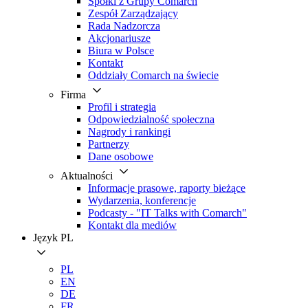
Spółki z Grupy Comarch
Zespół Zarządzający
Rada Nadzorcza
Akcjonariusze
Biura w Polsce
Kontakt
Oddziały Comarch na świecie
Firma
Profil i strategia
Odpowiedzialność społeczna
Nagrody i rankingi
Partnerzy
Dane osobowe
Aktualności
Informacje prasowe, raporty bieżące
Wydarzenia, konferencje
Podcasty - "IT Talks with Comarch"
Kontakt dla mediów
Język
PL
PL
EN
DE
FR