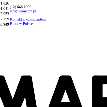
41 826
(12) 646 1000
91 041
info@comarch.pl
73 953
7 759
Kontakt z konsultantem
Biura w Polsce
26 949