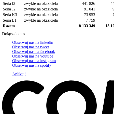
Seria I2
zwykłe na okaziciela
441 826
4
Seria J2
zwykłe na okaziciela
91 041
Seria K3
zwykłe na okaziciela
73 953
Seria L1
zwykle na okaziciela
7 759
Razem
8 133 349
15 1
Dołącz do nas
Obserwuj nas na
linkedin
Obserwuj nas na
tweet
Obserwuj nas na
facebook
Obserwuj nas na
youtube
Obserwuj nas na
instagram
Obserwuj nas na
spotify
Aplikuj!