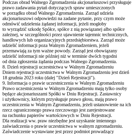
Podczas obrad Walnego Zgromadzenia akcjonariuszowi przysługuje
prawo zadawania pytań dotyczących spraw umieszczonych
w porządku obrad Walnego Zgromadzenia. Zarząd udziela
akcjonariuszowi odpowiedzi na zadane pytanie, przy czym może
odmówić udzielenia żądanej informacji, jeżeli mogłoby
to wyrządzić szkodę Spółce, spółce z nią powiązanej albo spółce
zależnej, w szczególności przez ujawnienie tajemnic technicznych,
handlowych lub organizacyjnych przedsiębiorstwa. Zarząd może
udzielić informacji poza Walnym Zgromadzeniem, jeżeli
przemawiają za tym ważne powody. Zarząd jest obowiązany
udzielić informacji nie później niż w terminie dwóch tygodni
od dnia zgłoszenia żądania podczas Walnego Zgromadzenia.
8. Dzień rejestracji uczestnictwa w Walnym Zgromadzeniu
Dniem rejestracji uczestnictwa w Walnym Zgromadzeniu jest dzień
18 grudnia 2023 roku (dalej "Dzień Rejestracji").
9. Informacja o prawie uczestniczenia w Walnym Zgromadzeniu
Prawo uczestniczenia w Walnym Zgromadzeniu mają tylko osoby
będące akcjonariuszami Spółki w Dniu Rejestracji. Zastawnicy
i użytkownicy, którym przysługuje prawo głosu, mają prawo
uczestniczenia w Walnym Zgromadzeniu, jeżeli ustanowienie na ich
rzecz ograniczonego prawa rzeczowego jest zarejestrowane
na rachunku papierów wartościowych w Dniu Rejestracji.
Dla realizacji ww. praw niezbędne jest uzyskanie imiennego
zaświadczenia o prawie uczestnictwa w walnym zgromadzeniu.
Zaświadczenie wystawiane jest przez podmiot prowadzący