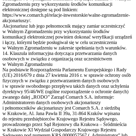
Zgromadzeniu przy wykorzystaniu środków komunikacji
elektronicznej dostępne są pod linkiem:
https://www.comarch.pl/relacje-inwestorskie/walne-zgromadzenie-
akcjonariuszy/.
Akcjonariusz lub jego pełnomocnik mający zamiar uczestniczyć
w Walnym Zgromadzeniu przy wykorzystaniu środków
komunikacji elektronicznej powinien dokonać weryfikacji urządzeń
i łączy, którymi będzie posługiwał się w celu uczestniczenia
w Walnym Zgromadzeniu w zakresie spełniania tych warunków.
14. Klauzula informacyjna dotycząca przetwarzania danych
osobowych w związku z organizacją oraz uczestnictwem
w Walnym Zgromadzeniu
Na podstawie Rozporządzenia Parlamentu Europejskiego i Rady
(UE) 2016/679 z dnia 27 kwietnia 2016 r. w sprawie ochrony osób
fizycznych w związku z przetwarzaniem danych osobowych
i w sprawie swobodnego przepływu takich danych oraz uchylenia
dyrektywy 95/46/WE (ogólne rozporządzenie o ochronie danych)
zwanego dalej „RODO” Zarząd Comarch S.A. informuje:
Administratorem danych osobowych akcjonariuszy
i pełnomocników akcjonariuszy jest Comarch S.A. z siedzibą
w Krakowie, Al. Jana Pawła II 39a, 31-864 Kraków wpisana
do rejestru przedsiębiorców Krajowego Rejestru Sądowego,
prowadzonego przez Sąd Rejonowy dla Krakowa – Śródmieścia
w Krakowie XI Wydział Gospodarczy Krajowego Rejestru
Sądowego pod numerem KRS 0000057567 („Administrator” lub