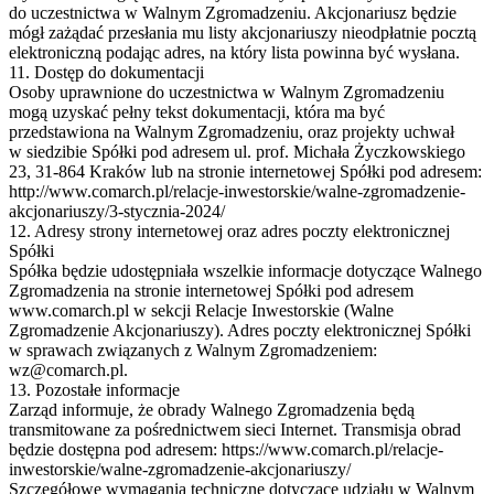
do uczestnictwa w Walnym Zgromadzeniu. Akcjonariusz będzie
mógł zażądać przesłania mu listy akcjonariuszy nieodpłatnie pocztą
elektroniczną podając adres, na który lista powinna być wysłana.
11. Dostęp do dokumentacji
Osoby uprawnione do uczestnictwa w Walnym Zgromadzeniu
mogą uzyskać pełny tekst dokumentacji, która ma być
przedstawiona na Walnym Zgromadzeniu, oraz projekty uchwał
w siedzibie Spółki pod adresem ul. prof. Michała Życzkowskiego
23, 31-864 Kraków lub na stronie internetowej Spółki pod adresem:
http://www.comarch.pl/relacje-inwestorskie/walne-zgromadzenie-
akcjonariuszy/3-stycznia-2024/
12. Adresy strony internetowej oraz adres poczty elektronicznej
Spółki
Spółka będzie udostępniała wszelkie informacje dotyczące Walnego
Zgromadzenia na stronie internetowej Spółki pod adresem
www.comarch.pl w sekcji Relacje Inwestorskie (Walne
Zgromadzenie Akcjonariuszy). Adres poczty elektronicznej Spółki
w sprawach związanych z Walnym Zgromadzeniem:
wz@comarch.pl.
13. Pozostałe informacje
Zarząd informuje, że obrady Walnego Zgromadzenia będą
transmitowane za pośrednictwem sieci Internet. Transmisja obrad
będzie dostępna pod adresem: https://www.comarch.pl/relacje-
inwestorskie/walne-zgromadzenie-akcjonariuszy/
Szczegółowe wymagania techniczne dotyczące udziału w Walnym