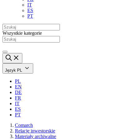
IT
ES
PT
Wszystkie kategorie
Język
PL
PL
EN
DE
FR
IT
ES
PT
Comarch
Relacje inwestorskie
Materiały archiwalne