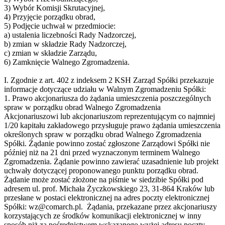
3) Wybór Komisji Skrutacyjnej,
4) Przyjęcie porządku obrad,
5) Podjęcie uchwał w przedmiocie:
a) ustalenia liczebności Rady Nadzorczej,
b) zmian w składzie Rady Nadzorczej,
c) zmian w składzie Zarządu,
6) Zamknięcie Walnego Zgromadzenia.
I. Zgodnie z art. 402 z indeksem 2 KSH Zarząd Spółki przekazuje
informacje dotyczące udziału w Walnym Zgromadzeniu Spółki:
1. Prawo akcjonariusza do żądania umieszczenia poszczególnych
spraw w porządku obrad Walnego Zgromadzenia
Akcjonariuszowi lub akcjonariuszom reprezentującym co najmniej
1/20 kapitału zakładowego przysługuje prawo żądania umieszczenia
określonych spraw w porządku obrad Walnego Zgromadzenia
Spółki. Żądanie powinno zostać zgłoszone Zarządowi Spółki nie
później niż na 21 dni przed wyznaczonym terminem Walnego
Zgromadzenia. Żądanie powinno zawierać uzasadnienie lub projekt
uchwały dotyczącej proponowanego punktu porządku obrad.
Żądanie może zostać złożone na piśmie w siedzibie Spółki pod
adresem ul. prof. Michała Życzkowskiego 23, 31-864 Kraków lub
przesłane w postaci elektronicznej na adres poczty elektronicznej
Spółki: wz@comarch.pl. Żądania, przekazane przez akcjonariuszy
korzystających ze środków komunikacji elektronicznej w inny
sposób niż za pośrednictwem wskazanego wyżej adresu poczty