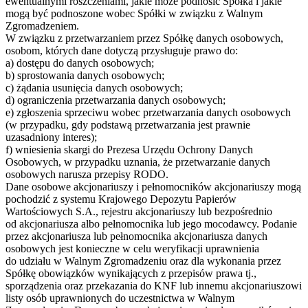
ewentualnymi roszczeniami, jakie może podnosić Spółka i jakie
mogą być podnoszone wobec Spółki w związku z Walnym
Zgromadzeniem.
W związku z przetwarzaniem przez Spółkę danych osobowych,
osobom, których dane dotyczą przysługuje prawo do:
a) dostępu do danych osobowych;
b) sprostowania danych osobowych;
c) żądania usunięcia danych osobowych;
d) ograniczenia przetwarzania danych osobowych;
e) zgłoszenia sprzeciwu wobec przetwarzania danych osobowych
(w przypadku, gdy podstawą przetwarzania jest prawnie
uzasadniony interes);
f) wniesienia skargi do Prezesa Urzędu Ochrony Danych
Osobowych, w przypadku uznania, że przetwarzanie danych
osobowych narusza przepisy RODO.
Dane osobowe akcjonariuszy i pełnomocników akcjonariuszy mogą
pochodzić z systemu Krajowego Depozytu Papierów
Wartościowych S.A., rejestru akcjonariuszy lub bezpośrednio
od akcjonariusza albo pełnomocnika lub jego mocodawcy. Podanie
przez akcjonariusza lub pełnomocnika akcjonariusza danych
osobowych jest konieczne w celu weryfikacji uprawnienia
do udziału w Walnym Zgromadzeniu oraz dla wykonania przez
Spółkę obowiązków wynikających z przepisów prawa tj.,
sporządzenia oraz przekazania do KNF lub innemu akcjonariuszowi
listy osób uprawnionych do uczestnictwa w Walnym