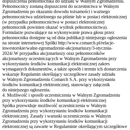
dopuszczenia pełnomocnika do udziału w Walnym Zgromadzeniu.
Pełnomocnicy zostaną dopuszczeni do uczestnictwa w Walnym
Zgromadzeniu po okazaniu dowodu tożsamości i ważnego
pełnomocnictwa udzielonego na piśmie lub w postaci elektronicznej
(w przypadku pełnomocnictwa w postaci elektronicznej
pełnomocnik powinien okazać wydruk pełnomocnictwa).
Formularze pozwalające na wykonywanie prawa głosu przez
pełnomocnika dostępne są od dnia publikacji niniejszego ogłoszenia
na stronie internetowej Spółki http://www.comarch.pl/relacje-
inwestorskie/walne-zgromadzenie-akcjonariuszy/3-stycznia-
2024/.W przypadku akcjonariuszy oraz pełnomocników
akcjonariuszy uczestniczących w Walnym Zgromadzeniu przy
wykorzystaniu środków komunikacji elektronicznej zakres
wymaganych dokumentów, a także sposób i termin ich dostarczenia
wskazuje Regulamin określający szczegółowe zasady udziału
w Walnym Zgromadzeniu Comarch S.A. przy wykorzystaniu
środków komunikacji elektronicznej, stanowiący załącznik
do niniejszego ogłoszenia.
4. Możliwość i sposób uczestniczenia w Walnym Zgromadzeniu
przy wykorzystaniu środków komunikacji elektronicznej
Spółka przewiduje możliwość uczestniczenia w Walnym
Zgromadzeniu przy wykorzystaniu środków komunikacji
elektronicznej. Zasady i warunki uczestniczenia w Walnym
Zgromadzeniu przy wykorzystaniu środków komunikacji
elektronicznej są zawarte w Regulaminie określającym szczegółowe