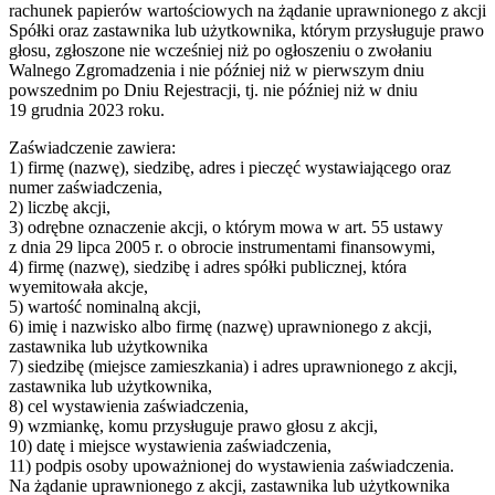
rachunek papierów wartościowych na żądanie uprawnionego z akcji
Spółki oraz zastawnika lub użytkownika, którym przysługuje prawo
głosu, zgłoszone nie wcześniej niż po ogłoszeniu o zwołaniu
Walnego Zgromadzenia i nie później niż w pierwszym dniu
powszednim po Dniu Rejestracji, tj. nie później niż w dniu
19 grudnia 2023 roku.
Zaświadczenie zawiera:
1) firmę (nazwę), siedzibę, adres i pieczęć wystawiającego oraz
numer zaświadczenia,
2) liczbę akcji,
3) odrębne oznaczenie akcji, o którym mowa w art. 55 ustawy
z dnia 29 lipca 2005 r. o obrocie instrumentami finansowymi,
4) firmę (nazwę), siedzibę i adres spółki publicznej, która
wyemitowała akcje,
5) wartość nominalną akcji,
6) imię i nazwisko albo firmę (nazwę) uprawnionego z akcji,
zastawnika lub użytkownika
7) siedzibę (miejsce zamieszkania) i adres uprawnionego z akcji,
zastawnika lub użytkownika,
8) cel wystawienia zaświadczenia,
9) wzmiankę, komu przysługuje prawo głosu z akcji,
10) datę i miejsce wystawienia zaświadczenia,
11) podpis osoby upoważnionej do wystawienia zaświadczenia.
Na żądanie uprawnionego z akcji, zastawnika lub użytkownika