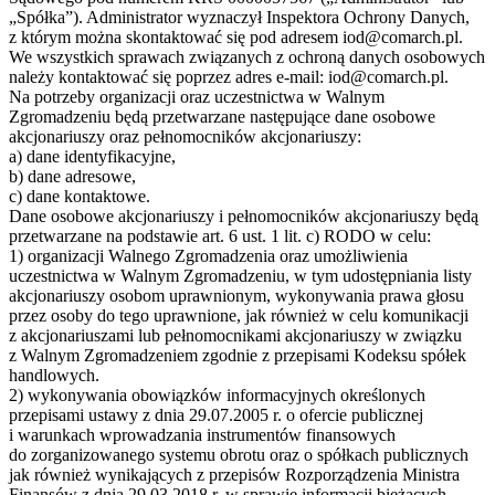
„Spółka”). Administrator wyznaczył Inspektora Ochrony Danych,
z którym można skontaktować się pod adresem iod@comarch.pl.
We wszystkich sprawach związanych z ochroną danych osobowych
należy kontaktować się poprzez adres e-mail: iod@comarch.pl.
Na potrzeby organizacji oraz uczestnictwa w Walnym
Zgromadzeniu będą przetwarzane następujące dane osobowe
akcjonariuszy oraz pełnomocników akcjonariuszy:
a) dane identyfikacyjne,
b) dane adresowe,
c) dane kontaktowe.
Dane osobowe akcjonariuszy i pełnomocników akcjonariuszy będą
przetwarzane na podstawie art. 6 ust. 1 lit. c) RODO w celu:
1) organizacji Walnego Zgromadzenia oraz umożliwienia
uczestnictwa w Walnym Zgromadzeniu, w tym udostępniania listy
akcjonariuszy osobom uprawnionym, wykonywania prawa głosu
przez osoby do tego uprawnione, jak również w celu komunikacji
z akcjonariuszami lub pełnomocnikami akcjonariuszy w związku
z Walnym Zgromadzeniem zgodnie z przepisami Kodeksu spółek
handlowych.
2) wykonywania obowiązków informacyjnych określonych
przepisami ustawy z dnia 29.07.2005 r. o ofercie publicznej
i warunkach wprowadzania instrumentów finansowych
do zorganizowanego systemu obrotu oraz o spółkach publicznych
jak również wynikających z przepisów Rozporządzenia Ministra
Finansów z dnia 29.03.2018 r. w sprawie informacji bieżących