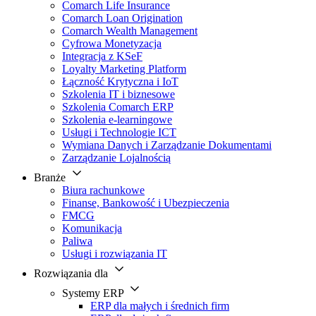
Comarch Life Insurance
Comarch Loan Origination
Comarch Wealth Management
Cyfrowa Monetyzacja
Integracja z KSeF
Loyalty Marketing Platform
Łączność Krytyczna i IoT
Szkolenia IT i biznesowe
Szkolenia Comarch ERP
Szkolenia e-learningowe
Usługi i Technologie ICT
Wymiana Danych i Zarządzanie Dokumentami
Zarządzanie Lojalnością
Branże
Biura rachunkowe
Finanse, Bankowość i Ubezpieczenia
FMCG
Komunikacja
Paliwa
Usługi i rozwiązania IT
Rozwiązania dla
Systemy ERP
ERP dla małych i średnich firm