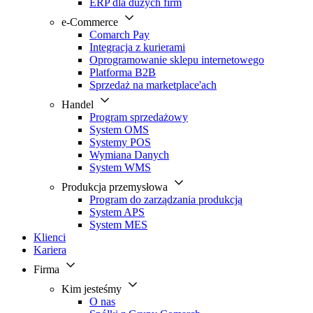
ERP dla dużych firm
e-Commerce
Comarch Pay
Integracja z kurierami
Oprogramowanie sklepu internetowego
Platforma B2B
Sprzedaż na marketplace'ach
Handel
Program sprzedażowy
System OMS
Systemy POS
Wymiana Danych
System WMS
Produkcja przemysłowa
Program do zarządzania produkcją
System APS
System MES
Klienci
Kariera
Firma
Kim jesteśmy
O nas