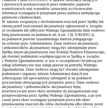
i okresowych przekazywanych przez emitentów papierów
wartościowych oraz warunków uznawania za równoważne
informacji wymaganych przepisami prawa państwa niebędącego
państwem członkowskim.
W zakresie związanym z dochodzeniem roszczeń przez Spółkę lub
obroną przed roszczeniami akcjonariuszy zgłoszonymi w związku
ze zwołaniem lub odbyciem Walnego Zgromadzenia dane osobowe
będą przetwarzane na podstawie art. 6 ust. 1 lit. f) RODO, tj.
na podstawie prawnie uzasadnionego interesu polegającego
na ochronie praw Administratora. Dane osobowe akcjonariuszy
i pełnomocników akcjonariuszy mogą być udostępniane przez
Spółkę innym akcjonariuszom oraz Komisji Nadzoru Finansowego,
jak również podmiotom współpracującym ze Spółką w związku
z Walnym Zgromadzeniem, w tym w szczególności świadczącym
usługi informatyczne oraz usługi prawne na potrzeby Walnego
Zgromadzenia. Dane osobowe mogą być również udostępniane
podmiotom i organom, którym Administrator danych jest
zobowiązany lub upoważniony udostępnić je na podstawie
powszechnie obowiązujących przepisów prawa. Dane osobowe
akcjonariuszy i pełnomocników akcjonariuszy będą
przechowywane przez okres niezbędny do przygotowania oraz
przeprowadzenia przez Spółkę Walnego Zgromadzenia, a po tym
czasie przez okres wymagany przepisami prawa lub okres
przedawnienia roszczeń dla celów dochodzenia albo obrony przed