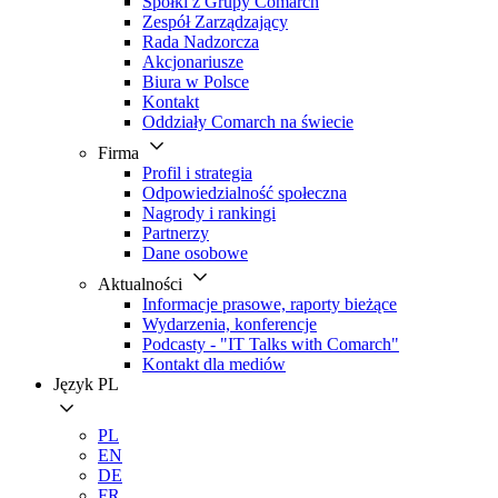
Spółki z Grupy Comarch
Zespół Zarządzający
Rada Nadzorcza
Akcjonariusze
Biura w Polsce
Kontakt
Oddziały Comarch na świecie
Firma
Profil i strategia
Odpowiedzialność społeczna
Nagrody i rankingi
Partnerzy
Dane osobowe
Aktualności
Informacje prasowe, raporty bieżące
Wydarzenia, konferencje
Podcasty - "IT Talks with Comarch"
Kontakt dla mediów
Język
PL
PL
EN
DE
FR