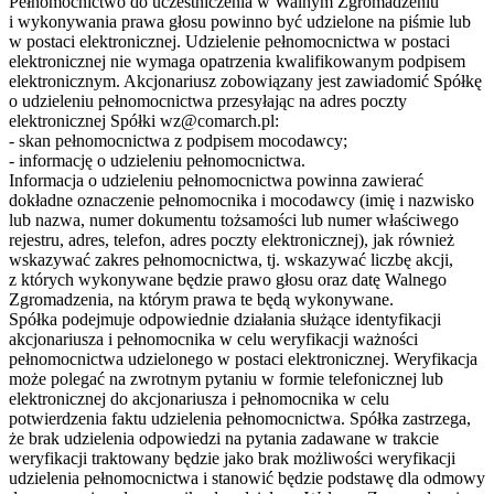
Pełnomocnictwo do uczestniczenia w Walnym Zgromadzeniu
i wykonywania prawa głosu powinno być udzielone na piśmie lub
w postaci elektronicznej. Udzielenie pełnomocnictwa w postaci
elektronicznej nie wymaga opatrzenia kwalifikowanym podpisem
elektronicznym. Akcjonariusz zobowiązany jest zawiadomić Spółkę
o udzieleniu pełnomocnictwa przesyłając na adres poczty
elektronicznej Spółki wz@comarch.pl:
- skan pełnomocnictwa z podpisem mocodawcy;
- informację o udzieleniu pełnomocnictwa.
Informacja o udzieleniu pełnomocnictwa powinna zawierać
dokładne oznaczenie pełnomocnika i mocodawcy (imię i nazwisko
lub nazwa, numer dokumentu tożsamości lub numer właściwego
rejestru, adres, telefon, adres poczty elektronicznej), jak również
wskazywać zakres pełnomocnictwa, tj. wskazywać liczbę akcji,
z których wykonywane będzie prawo głosu oraz datę Walnego
Zgromadzenia, na którym prawa te będą wykonywane.
Spółka podejmuje odpowiednie działania służące identyfikacji
akcjonariusza i pełnomocnika w celu weryfikacji ważności
pełnomocnictwa udzielonego w postaci elektronicznej. Weryfikacja
może polegać na zwrotnym pytaniu w formie telefonicznej lub
elektronicznej do akcjonariusza i pełnomocnika w celu
potwierdzenia faktu udzielenia pełnomocnictwa. Spółka zastrzega,
że brak udzielenia odpowiedzi na pytania zadawane w trakcie
weryfikacji traktowany będzie jako brak możliwości weryfikacji
udzielenia pełnomocnictwa i stanowić będzie podstawę dla odmowy