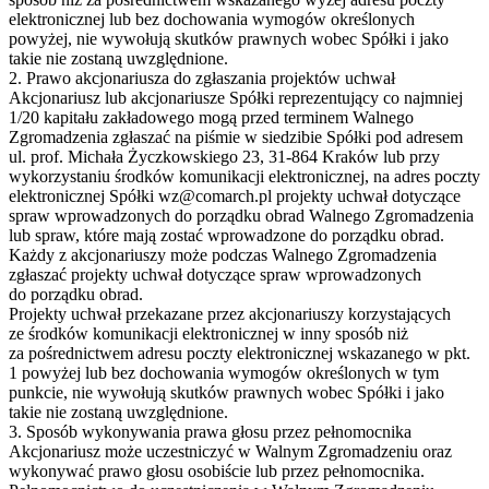
elektronicznej lub bez dochowania wymogów określonych
powyżej, nie wywołują skutków prawnych wobec Spółki i jako
takie nie zostaną uwzględnione.
2. Prawo akcjonariusza do zgłaszania projektów uchwał
Akcjonariusz lub akcjonariusze Spółki reprezentujący co najmniej
1/20 kapitału zakładowego mogą przed terminem Walnego
Zgromadzenia zgłaszać na piśmie w siedzibie Spółki pod adresem
ul. prof. Michała Życzkowskiego 23, 31-864 Kraków lub przy
wykorzystaniu środków komunikacji elektronicznej, na adres poczty
elektronicznej Spółki wz@comarch.pl projekty uchwał dotyczące
spraw wprowadzonych do porządku obrad Walnego Zgromadzenia
lub spraw, które mają zostać wprowadzone do porządku obrad.
Każdy z akcjonariuszy może podczas Walnego Zgromadzenia
zgłaszać projekty uchwał dotyczące spraw wprowadzonych
do porządku obrad.
Projekty uchwał przekazane przez akcjonariuszy korzystających
ze środków komunikacji elektronicznej w inny sposób niż
za pośrednictwem adresu poczty elektronicznej wskazanego w pkt.
1 powyżej lub bez dochowania wymogów określonych w tym
punkcie, nie wywołują skutków prawnych wobec Spółki i jako
takie nie zostaną uwzględnione.
3. Sposób wykonywania prawa głosu przez pełnomocnika
Akcjonariusz może uczestniczyć w Walnym Zgromadzeniu oraz
wykonywać prawo głosu osobiście lub przez pełnomocnika.