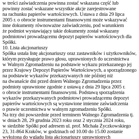
w treści zaświadczenia powinna zostać wskazana część lub
powinny zostać wskazane wszystkie akcje zarejestrowane
na rachunku papierów wartościowych. Ustawa z dnia 29 lipca
2005 r. o obrocie instrumentami finansowymi może wskazywać
inne dokumenty równoważne zaświadczeniu, pod warunkiem
że podmiot wystawiający takie dokumenty został wskazany
podmiotowi prowadzącemu depozyt papierów wartościowych dla
Spółki.
10. Lista akcjonariuszy
Spółka ustala listę akcjonariuszy oraz zastawników i użytkowników,
którym przysługuje prawo głosu, uprawnionych do uczestnictwa
w Walnym Zgromadzeniu na podstawie wykazu przekazanego jej
przez Krajowy Depozyt Papierów Wartościowych, a sporządzonego
na podstawie wykazów przekazywanych nie później niż
na dwanaście dni przed dniem Walnego Zgromadzenia przez
podmioty uprawnione zgodnie z ustawą z dnia 29 lipca 2005 r.
o obrocie instrumentami finansowymi. Podstawą sporządzenia
wykazów przekazywanych podmiotowi prowadzącemu depozyt
papierów wartościowych są wystawione imienne zaświadczenia
o prawie uczestnictwa w walnym zgromadzeniu Spółki.
Na trzy dni powszednie przed terminem Walnego Zgromadzenia tj.
w dniach 28, 29 grudnia 2023 roku oraz 2 stycznia 2024 roku,
w siedzibie Spółki pod adresem ul. prof. Michała Życzkowskiego
23, 31-864 Kraków, w godzinach od 10.00 do 15.00 zostanie
wyłożona do wglądu lista akcjonariuszy uprawnionych