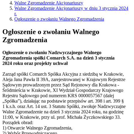
Walne Zgromadzenie Akcjonariuszy
Walne Zgromadzenie Akcjonariuszy w dniu 3 stycznia 2024
r.
Ogłoszenie o zwołaniu Walnego Zgromadzenia
Ogłoszenie o zwołaniu Walnego
Zgromadzenia
Ogłoszenie o zwołaniu Nadzwyczajnego Walnego
Zgromadzenia spółki Comarch S.A. na dzień 3 stycznia
2024 roku oraz projekty uchwał
Zarząd spółki Comarch Spółka Akcyjna z siedzibą w Krakowie,
Aleja Jana Pawła II 39A, zarejestrowanej w Krajowym Rejestrze
Sądowym prowadzonym przez Sąd Rejonowy dla Krakowa -
Śródmieścia w Krakowie, XI Wydział Gospodarczy Krajowego
Rejestru Sądowego pod numerem KRS 0000057567 (dalej
„Spółka”), działając na podstawie przepisów art. 398 i art. 399 §
1 k.s.h. oraz Art. 14 ust. 3 Statutu Spółki, zwołuje Nadzwyczajne
Walne Zgromadzenie na dzień 3 stycznia 2024 roku, na godzinę
11:00, w Krakowie, przy ul. prof. Michała Życzkowskiego 33.
Porządek obrad:
1) Otwarcie Walnego Zgromadzenia,
2) Wybór Przewodniczącego,