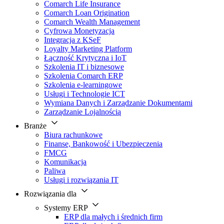
Comarch Life Insurance
Comarch Loan Origination
Comarch Wealth Management
Cyfrowa Monetyzacja
Integracja z KSeF
Loyalty Marketing Platform
Łączność Krytyczna i IoT
Szkolenia IT i biznesowe
Szkolenia Comarch ERP
Szkolenia e-learningowe
Usługi i Technologie ICT
Wymiana Danych i Zarządzanie Dokumentami
Zarządzanie Lojalnością
Branże
Biura rachunkowe
Finanse, Bankowość i Ubezpieczenia
FMCG
Komunikacja
Paliwa
Usługi i rozwiązania IT
Rozwiązania dla
Systemy ERP
ERP dla małych i średnich firm