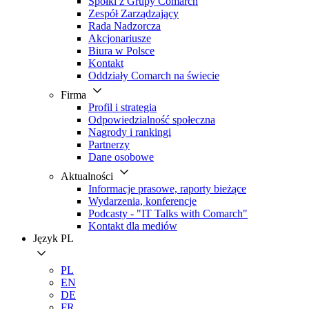
Spółki z Grupy Comarch
Zespół Zarządzający
Rada Nadzorcza
Akcjonariusze
Biura w Polsce
Kontakt
Oddziały Comarch na świecie
Firma
Profil i strategia
Odpowiedzialność społeczna
Nagrody i rankingi
Partnerzy
Dane osobowe
Aktualności
Informacje prasowe, raporty bieżące
Wydarzenia, konferencje
Podcasty - "IT Talks with Comarch"
Kontakt dla mediów
Język
PL
PL
EN
DE
FR