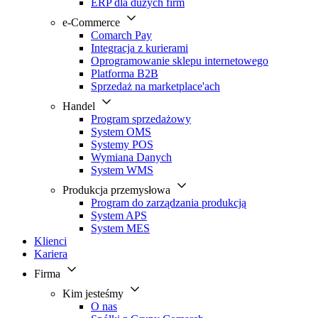
ERP dla dużych firm
e-Commerce
Comarch Pay
Integracja z kurierami
Oprogramowanie sklepu internetowego
Platforma B2B
Sprzedaż na marketplace'ach
Handel
Program sprzedażowy
System OMS
Systemy POS
Wymiana Danych
System WMS
Produkcja przemysłowa
Program do zarządzania produkcją
System APS
System MES
Klienci
Kariera
Firma
Kim jesteśmy
O nas