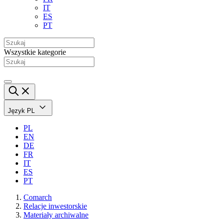
IT
ES
PT
Wszystkie kategorie
Język
PL
PL
EN
DE
FR
IT
ES
PT
Comarch
Relacje inwestorskie
Materiały archiwalne