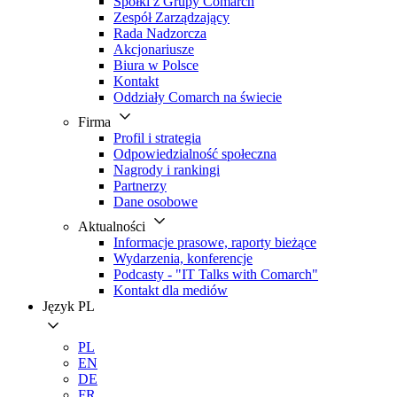
Spółki z Grupy Comarch
Zespół Zarządzający
Rada Nadzorcza
Akcjonariusze
Biura w Polsce
Kontakt
Oddziały Comarch na świecie
Firma
Profil i strategia
Odpowiedzialność społeczna
Nagrody i rankingi
Partnerzy
Dane osobowe
Aktualności
Informacje prasowe, raporty bieżące
Wydarzenia, konferencje
Podcasty - "IT Talks with Comarch"
Kontakt dla mediów
Język
PL
PL
EN
DE
FR