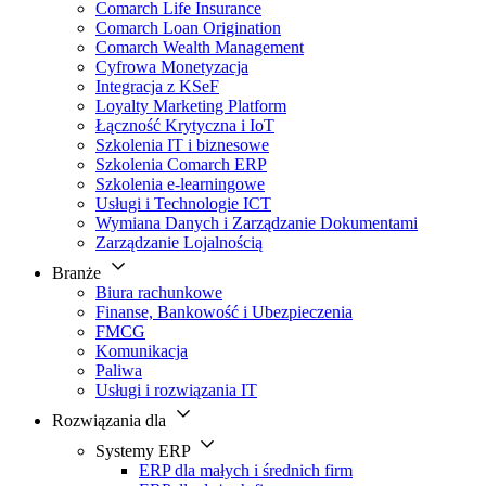
Comarch Life Insurance
Comarch Loan Origination
Comarch Wealth Management
Cyfrowa Monetyzacja
Integracja z KSeF
Loyalty Marketing Platform
Łączność Krytyczna i IoT
Szkolenia IT i biznesowe
Szkolenia Comarch ERP
Szkolenia e-learningowe
Usługi i Technologie ICT
Wymiana Danych i Zarządzanie Dokumentami
Zarządzanie Lojalnością
Branże
Biura rachunkowe
Finanse, Bankowość i Ubezpieczenia
FMCG
Komunikacja
Paliwa
Usługi i rozwiązania IT
Rozwiązania dla
Systemy ERP
ERP dla małych i średnich firm