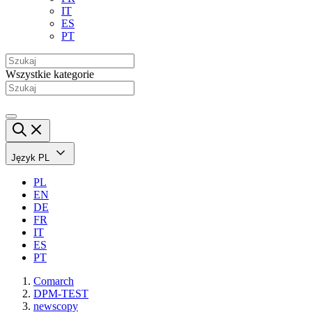
IT
ES
PT
Wszystkie kategorie
Język
PL
PL
EN
DE
FR
IT
ES
PT
Comarch
DPM-TEST
newscopy