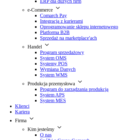
ERP dla dużych firm
e-Commerce
Comarch Pay
Integracja z kurierami
Oprogramowanie sklepu internetowego
Platforma B2B
Sprzedaż na marketplace'ach
Handel
Program sprzedażowy
System OMS
Systemy POS
Wymiana Danych
System WMS
Produkcja przemysłowa
Program do zarządzania produkcją
System APS
System MES
Klienci
Kariera
Firma
Kim jesteśmy
O nas