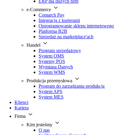
ERP dla dużych firm
e-Commerce
Comarch Pay
Integracja z kurierami
Oprogramowanie sklepu internetowego
Platforma B2B
Sprzedaż na marketplace'ach
Handel
Program sprzedażowy
System OMS
Systemy POS
Wymiana Danych
System WMS
Produkcja przemysłowa
Program do zarządzania produkcją
System APS
System MES
Klienci
Kariera
Firma
Kim jesteśmy
O nas