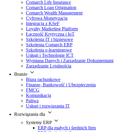
Comarch Life Insurance
Comarch Loan Origination
Comarch Wealth Management
Cyfrowa Monetyzacja
Integracja z KSeF
Loyalty Marketing Platform
Łączność Krytyczna i IoT
Szkolenia IT i biznesowe
Szkolenia Comarch ERP
Szkolenia e-learningowe
Usługi i Technologie ICT
Wymiana Danych i Zarządzanie Dokumentami
Zarządzanie Lojalnością
Branże
Biura rachunkowe
Finanse, Bankowość i Ubezpieczenia
FMCG
Komunikacja
Paliwa
Usługi i rozwiązania IT
Rozwiązania dla
Systemy ERP
ERP dla małych i średnich firm