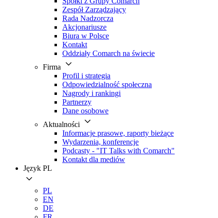
Spółki z Grupy Comarch
Zespół Zarządzający
Rada Nadzorcza
Akcjonariusze
Biura w Polsce
Kontakt
Oddziały Comarch na świecie
Firma
Profil i strategia
Odpowiedzialność społeczna
Nagrody i rankingi
Partnerzy
Dane osobowe
Aktualności
Informacje prasowe, raporty bieżące
Wydarzenia, konferencje
Podcasty - "IT Talks with Comarch"
Kontakt dla mediów
Język
PL
PL
EN
DE
FR