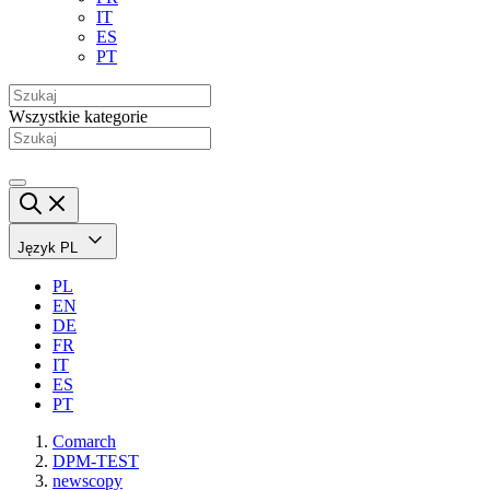
IT
ES
PT
Wszystkie kategorie
Język
PL
PL
EN
DE
FR
IT
ES
PT
Comarch
DPM-TEST
newscopy