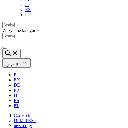
IT
ES
PT
Wszystkie kategorie
Język
PL
PL
EN
DE
FR
IT
ES
PT
Comarch
DPM-TEST
newscopy