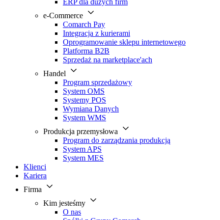
ERP dla dużych firm
e-Commerce
Comarch Pay
Integracja z kurierami
Oprogramowanie sklepu internetowego
Platforma B2B
Sprzedaż na marketplace'ach
Handel
Program sprzedażowy
System OMS
Systemy POS
Wymiana Danych
System WMS
Produkcja przemysłowa
Program do zarządzania produkcją
System APS
System MES
Klienci
Kariera
Firma
Kim jesteśmy
O nas