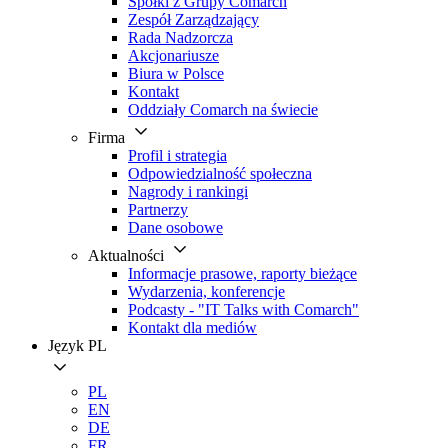
Spółki z Grupy Comarch
Zespół Zarządzający
Rada Nadzorcza
Akcjonariusze
Biura w Polsce
Kontakt
Oddziały Comarch na świecie
Firma
Profil i strategia
Odpowiedzialność społeczna
Nagrody i rankingi
Partnerzy
Dane osobowe
Aktualności
Informacje prasowe, raporty bieżące
Wydarzenia, konferencje
Podcasty - "IT Talks with Comarch"
Kontakt dla mediów
Język
PL
PL
EN
DE
FR