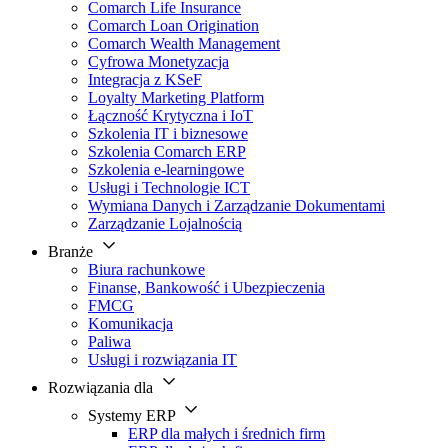
Comarch Life Insurance
Comarch Loan Origination
Comarch Wealth Management
Cyfrowa Monetyzacja
Integracja z KSeF
Loyalty Marketing Platform
Łączność Krytyczna i IoT
Szkolenia IT i biznesowe
Szkolenia Comarch ERP
Szkolenia e-learningowe
Usługi i Technologie ICT
Wymiana Danych i Zarządzanie Dokumentami
Zarządzanie Lojalnością
Branże
Biura rachunkowe
Finanse, Bankowość i Ubezpieczenia
FMCG
Komunikacja
Paliwa
Usługi i rozwiązania IT
Rozwiązania dla
Systemy ERP
ERP dla małych i średnich firm