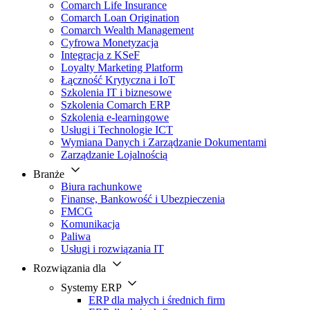
Comarch Life Insurance
Comarch Loan Origination
Comarch Wealth Management
Cyfrowa Monetyzacja
Integracja z KSeF
Loyalty Marketing Platform
Łączność Krytyczna i IoT
Szkolenia IT i biznesowe
Szkolenia Comarch ERP
Szkolenia e-learningowe
Usługi i Technologie ICT
Wymiana Danych i Zarządzanie Dokumentami
Zarządzanie Lojalnością
Branże
Biura rachunkowe
Finanse, Bankowość i Ubezpieczenia
FMCG
Komunikacja
Paliwa
Usługi i rozwiązania IT
Rozwiązania dla
Systemy ERP
ERP dla małych i średnich firm