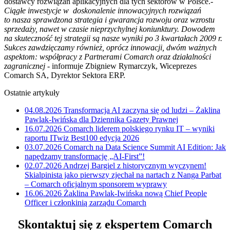
dostawcy rozwiązań aplikacyjnych dla tych sektorów w Polsce.-
Ciągłe inwestycje w doskonalenie innowacyjnych rozwiązań
to nasza sprawdzona strategia i gwarancja rozwoju oraz wzrostu
sprzedaży, nawet w czasie nieprzychylnej koniunktury. Dowodem
na skuteczność tej strategii są nasze wyniki po 3 kwartałach 2009 r.
Sukces zawdzięczamy również, oprócz innowacji, dwóm ważnych
aspektom: współpracy z Partnerami Comarch oraz działalności
zagranicznej
- informuje Zbigniew Rymarczyk, Wiceprezes
Comarch SA, Dyrektor Sektora ERP.
Ostatnie artykuły
04.08.2026
Transformacja AI zaczyna się od ludzi – Żaklina
Pawlak-Iwińska dla Dziennika Gazety Prawnej
16.07.2026
Comarch liderem polskiego rynku IT – wyniki
raportu ITwiz Best100 edycja 2026
03.07.2026
Comarch na Data Science Summit AI Edition: Jak
napędzamy transformację „AI-First”!
02.07.2026
Andrzej Bargiel z historycznym wyczynem!
Skialpinista jako pierwszy zjechał na nartach z Nanga Parbat
– Comarch oficjalnym sponsorem wyprawy
16.06.2026
Żaklina Pawlak-Iwińska nową Chief People
Officer i członkinią zarządu Comarch
Skontaktuj się z ekspertem Comarch