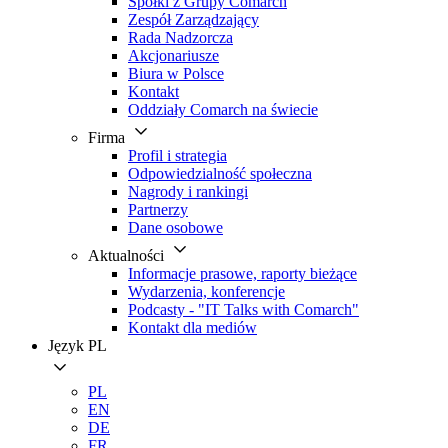
Spółki z Grupy Comarch
Zespół Zarządzający
Rada Nadzorcza
Akcjonariusze
Biura w Polsce
Kontakt
Oddziały Comarch na świecie
Firma
Profil i strategia
Odpowiedzialność społeczna
Nagrody i rankingi
Partnerzy
Dane osobowe
Aktualności
Informacje prasowe, raporty bieżące
Wydarzenia, konferencje
Podcasty - "IT Talks with Comarch"
Kontakt dla mediów
Język
PL
PL
EN
DE
FR