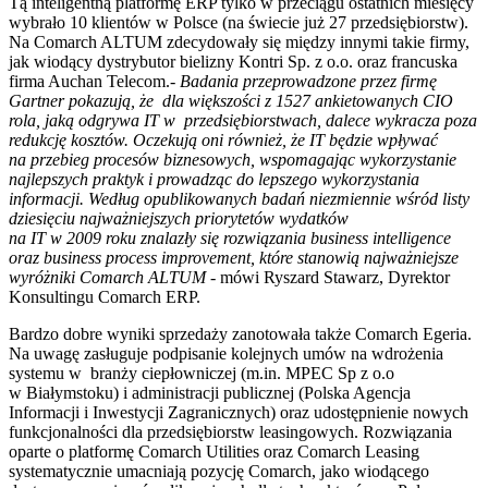
Tą inteligentną platformę ERP tylko w przeciągu ostatnich miesięcy
wybrało 10 klientów w Polsce (na świecie już 27 przedsiębiorstw).
Na Comarch ALTUM zdecydowały się między innymi takie firmy,
jak wiodący dystrybutor bielizny Kontri Sp. z o.o. oraz francuska
firma Auchan Telecom.-
Badania przeprowadzone przez firmę
Gartner pokazują, że dla większości z 1527 ankietowanych CIO
rola, jaką odgrywa IT w przedsiębiorstwach, dalece wykracza poza
redukcję kosztów. Oczekują oni również, że IT będzie wpływać
na przebieg procesów biznesowych, wspomagając wykorzystanie
najlepszych praktyk i prowadząc do lepszego wykorzystania
informacji. Według opublikowanych badań niezmiennie wśród listy
dziesięciu najważniejszych priorytetów wydatków
na IT w 2009 roku znalazły się rozwiązania business intelligence
oraz business process improvement, które stanowią najważniejsze
wyróżniki Comarch ALTUM
- mówi Ryszard Stawarz, Dyrektor
Konsultingu Comarch ERP.
Bardzo dobre wyniki sprzedaży zanotowała także Comarch Egeria.
Na uwagę zasługuje podpisanie kolejnych umów na wdrożenia
systemu w branży ciepłowniczej (m.in. MPEC Sp z o.o
w Białymstoku) i administracji publicznej (Polska Agencja
Informacji i Inwestycji Zagranicznych) oraz udostępnienie nowych
funkcjonalności dla przedsiębiorstw leasingowych. Rozwiązania
oparte o platformę Comarch Utilities oraz Comarch Leasing
systematycznie umacniają pozycję Comarch, jako wiodącego