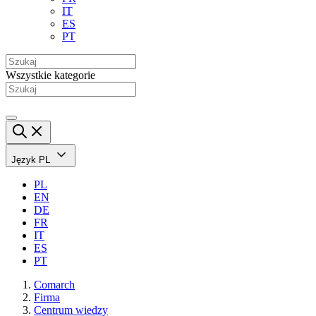
IT
ES
PT
Wszystkie kategorie
Język
PL
PL
EN
DE
FR
IT
ES
PT
Comarch
Firma
Centrum wiedzy