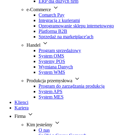
ERP dla dużych firm
e-Commerce
Comarch Pay
Integracja z kurierami
Oprogramowanie sklepu internetowego
Platforma B2B
Sprzedaż na marketplace'ach
Handel
Program sprzedażowy
System OMS
Systemy POS
Wymiana Danych
System WMS
Produkcja przemysłowa
Program do zarządzania produkcją
System APS
System MES
Klienci
Kariera
Firma
Kim jesteśmy
O nas