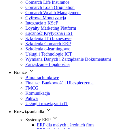
Comarch Life Insurance
Comarch Loan Origination
Comarch Wealth Management
Cyfrowa Monetyzacja
Integracja z KSeF
Loyalty Marketing Platform
Łączność Krytyczna i IoT
Szkolenia IT i biznesowe
Szkolenia Comarch ERP
Szkolenia e-learningowe
Usługi i Technologie ICT
Wymiana Danych i Zarządzanie Dokumentami
Zarządzanie Lojalnością
Branże
Biura rachunkowe
Finanse, Bankowość i Ubezpieczenia
FMCG
Komunikacja
Paliwa
Usługi i rozwiązania IT
Rozwiązania dla
Systemy ERP
ERP dla małych i średnich firm