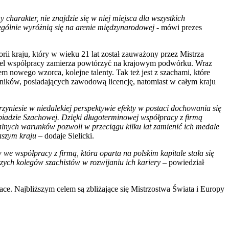
charakter, nie znajdzie się w niej miejsca dla wszystkich
zególnie wyróżnią się na arenie międzynarodowej
- mówi prezes
ii kraju, który w wieku 21 lat został zauważony przez Mistrza
odel współpracy zamierza powtórzyć na krajowym podwórku. Wraz
 nowego wzorca, kolejne talenty. Tak też jest z szachami, które
dników, posiadających zawodową licencję, natomiast w całym kraju
zyniesie w niedalekiej perspektywie efekty w postaci dochowania się
piadzie Szachowej. Dzięki długoterminowej współpracy z firmą
alnych warunków pozwoli w przeciągu kilku lat zamienić ich medale
aszym kraju
– dodaje Sielicki.
w we współpracy z firmą, która oparta na polskim kapitale stała się
zych kolegów szachistów w rozwijaniu ich kariery
– powiedział
e. Najbliższym celem są zbliżające się Mistrzostwa Świata i Europy