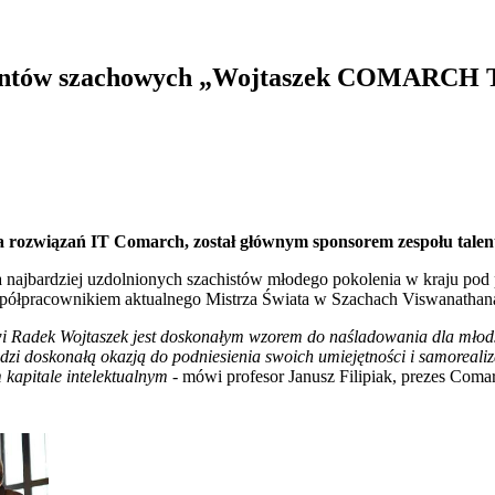
lentów szachowych „Wojtaszek COMARCH
awca rozwiązań IT Comarch, został głównym sponsorem zespołu 
najbardziej uzdolnionych szachistów młodego pokolenia w kraju pod p
współpracownikiem aktualnego Mistrza Świata w Szachach Viswanatha
ntowi Radek Wojtaszek jest doskonałym wzorem do naśladowania dla młod
zi doskonałą okazją do podniesienia swoich umiejętności i samorealizac
 kapitale intelektualnym
- mówi profesor Janusz Filipiak, prezes C