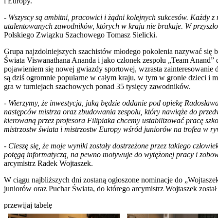
i Europy.
-
Wszyscy są ambitni, pracowici i żądni kolejnych sukcesów. Każdy z 
utalentowanych zawodników, których w kraju nie brakuje. W przyszłośc
Polskiego Związku Szachowego Tomasz Sielicki.
Grupa najzdolniejszych szachistów młodego pokolenia nazywać się będ
Świata Viswanathana Ananda i jako członek zespołu „Team Anand” 
pojawieniem się nowej gwiazdy sportowej, wzrasta zainteresowanie d
są dziś ogromnie popularne w całym kraju, w tym w gronie dzieci i
gra w turniejach szachowych ponad 35 tysięcy zawodników.
-
Wierzymy, że inwestycja, jaką będzie oddanie pod opiekę Radosława 
następców mistrza oraz zbudowania zespołu, który nawiąże do przed
kierowaną przez profesora Filipiaka chcemy ustabilizować pracę szk
mistrzostw świata i mistrzostw Europy wśród juniorów na trofea w ry
-
Cieszę się, że moje wyniki zostały dostrzeżone przez takiego człowie
potęgą informatyczą, na pewno motywuje do wytężonej pracy i zobowi
arcymistrz Radek Wojtaszek.
W ciągu najbliższych dni zostaną ogłoszone nominacje do „Wojtasze
juniorów oraz Puchar Świata, do którego arcymistrz Wojtaszek zost
przewijaj tabelę