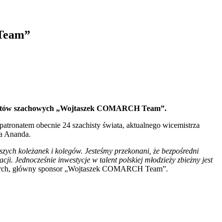
 Team”
talentów szachowych „Wojtaszek COMARCH Team”.
atronatem obecnie 24 szachisty świata, aktualnego wicemistrza
na Ananda.
szych koleżanek i kolegów. Jesteśmy przekonani, że bezpośredni
ji. Jednocześnie inwestycje w talent polskiej młodzieży zbieżny jest
omarch, główny sponsor „Wojtaszek COMARCH Team”.