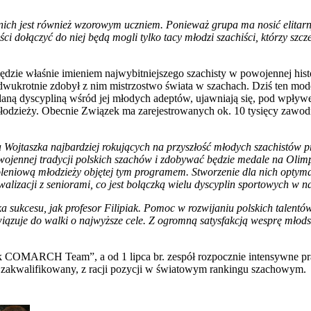
nich jest również wzorowym uczniem. Ponieważ grupa ma nosić elitarny 
i dołączyć do niej będą mogli tylko tacy młodzi szachiści, którzy szc
zie właśnie imieniem najwybitniejszego szachisty w powojennej histor
dwukrotnie zdobył z nim mistrzostwo świata w szachach. Dziś ten m
aną dyscypliną wśród jej młodych adeptów, ujawniają się, pod wpływem
 młodzieży. Obecnie Związek ma zarejestrowanych ok. 10 tysięcy zawo
Wojtaszka najbardziej rokujących na przyszłość młodych szachistów pr
wojennej tradycji polskich szachów i zdobywać będzie medale na Olim
oleniową młodzieży objętej tym programem. Stworzenie dla nich optym
walizacji z seniorami, co jest bolączką wielu dyscyplin sportowych w n
ka sukcesu, jak profesor Filipiak. Pomoc w rozwijaniu polskich talentó
ązuje do walki o najwyższe cele. Z ogromną satysfakcją wesprę młods
k COMARCH Team”, a od 1 lipca br. zespół rozpocznie intensywne prac
ał zakwalifikowany, z racji pozycji w światowym rankingu szachowym.