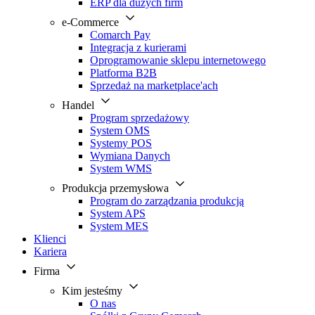
ERP dla dużych firm
e-Commerce
Comarch Pay
Integracja z kurierami
Oprogramowanie sklepu internetowego
Platforma B2B
Sprzedaż na marketplace'ach
Handel
Program sprzedażowy
System OMS
Systemy POS
Wymiana Danych
System WMS
Produkcja przemysłowa
Program do zarządzania produkcją
System APS
System MES
Klienci
Kariera
Firma
Kim jesteśmy
O nas