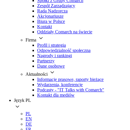
Spółki z Grupy Comarch
Zespół Zarządzający
Rada Nadzorcza
Akcjonariusze
Biura w Polsce
Kontakt
Oddziały Comarch na świecie
Firma
Profil i strategia
Odpowiedzialność społeczna
Nagrody i rankingi
Partnerzy
Dane osobowe
Aktualności
Informacje prasowe, raporty bieżące
Wydarzenia, konferencje
Podcasty - "IT Talks with Comarch"
Kontakt dla mediów
Język
PL
PL
EN
DE
FR