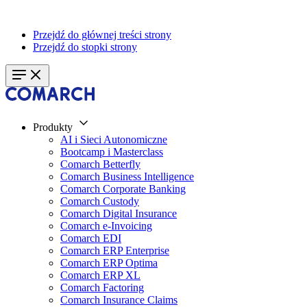
Przejdź do głównej treści strony
Przejdź do stopki strony
Produkty
AI i Sieci Autonomiczne
Bootcamp i Masterclass
Comarch Betterfly
Comarch Business Intelligence
Comarch Corporate Banking
Comarch Custody
Comarch Digital Insurance
Comarch e-Invoicing
Comarch EDI
Comarch ERP Enterprise
Comarch ERP Optima
Comarch ERP XL
Comarch Factoring
Comarch Insurance Claims