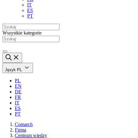
IT
ES
PT
Wszystkie kategorie
Język
PL
PL
EN
DE
FR
IT
ES
PT
Comarch
Firma
Centrum wiedzy