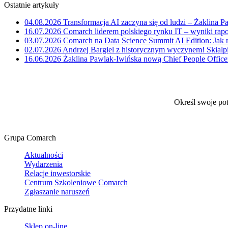
Ostatnie artykuły
04.08.2026
Transformacja AI zaczyna się od ludzi – Żaklina 
16.07.2026
Comarch liderem polskiego rynku IT – wyniki rap
03.07.2026
Comarch na Data Science Summit AI Edition: Jak 
02.07.2026
Andrzej Bargiel z historycznym wyczynem! Skialpi
16.06.2026
Żaklina Pawlak-Iwińska nową Chief People Office
Określ swoje po
Grupa Comarch
Aktualności
Wydarzenia
Relacje inwestorskie
Centrum Szkoleniowe Comarch
Zgłaszanie naruszeń
Przydatne linki
Sklep on-line