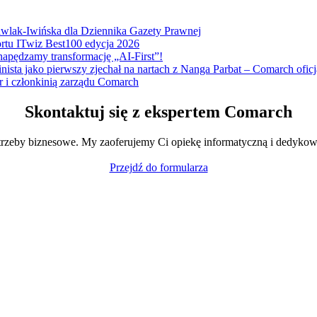
Pawlak-Iwińska dla Dziennika Gazety Prawnej
ortu ITwiz Best100 edycja 2026
napędzamy transformację „AI-First”!
nista jako pierwszy zjechał na nartach z Nanga Parbat – Comarch of
r i członkinią zarządu Comarch
Skontaktuj się z ekspertem Comarch
trzeby biznesowe. My zaoferujemy Ci opiekę informatyczną i dedykow
Przejdź do formularza