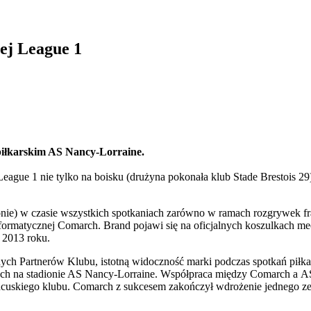
ej League 1
iłkarskim AS Nancy-Lorraine.
League 1 nie tylko na boisku (drużyna pokonała klub Stade Brestois 
ie) w czasie wszystkich spotkaniach zarówno w ramach rozgrywek fran
y informatycznej Comarch. Brand pojawi się na oficjalnych koszulkac
 2013 roku.
h Partnerów Klubu, istotną widoczność marki podczas spotkań piłka
ach na stadionie AS Nancy-Lorraine. Współpraca między Comarch a AS
rancuskiego klubu. Comarch z sukcesem zakończył wdrożenie jednego 