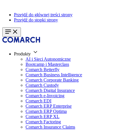
Przejdź do głównej treści strony
Przejdź do stopki strony
Produkty
AI i Sieci Autonomiczne
Bootcamp i Masterclass
Comarch Betterfly
Comarch Business Intelligence
Comarch Corporate Banking
Comarch Custody
Comarch Digital Insurance
Comarch e-Invoicing
Comarch EDI
Comarch ERP Enterprise
Comarch ERP Optima
Comarch ERP XL
Comarch Factoring
Comarch Insurance Claims