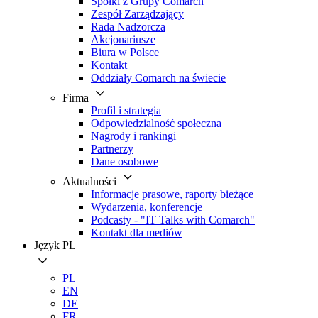
Spółki z Grupy Comarch
Zespół Zarządzający
Rada Nadzorcza
Akcjonariusze
Biura w Polsce
Kontakt
Oddziały Comarch na świecie
Firma
Profil i strategia
Odpowiedzialność społeczna
Nagrody i rankingi
Partnerzy
Dane osobowe
Aktualności
Informacje prasowe, raporty bieżące
Wydarzenia, konferencje
Podcasty - "IT Talks with Comarch"
Kontakt dla mediów
Język
PL
PL
EN
DE
FR