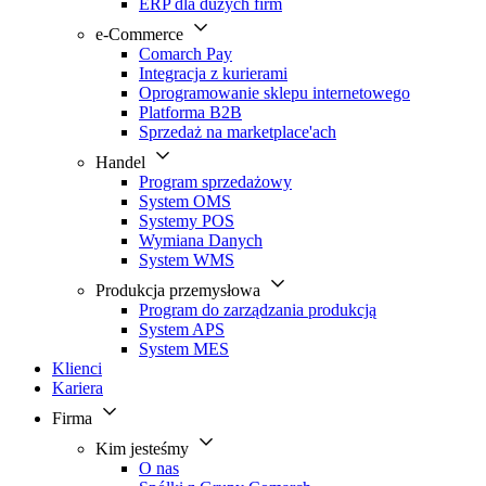
ERP dla dużych firm
e-Commerce
Comarch Pay
Integracja z kurierami
Oprogramowanie sklepu internetowego
Platforma B2B
Sprzedaż na marketplace'ach
Handel
Program sprzedażowy
System OMS
Systemy POS
Wymiana Danych
System WMS
Produkcja przemysłowa
Program do zarządzania produkcją
System APS
System MES
Klienci
Kariera
Firma
Kim jesteśmy
O nas