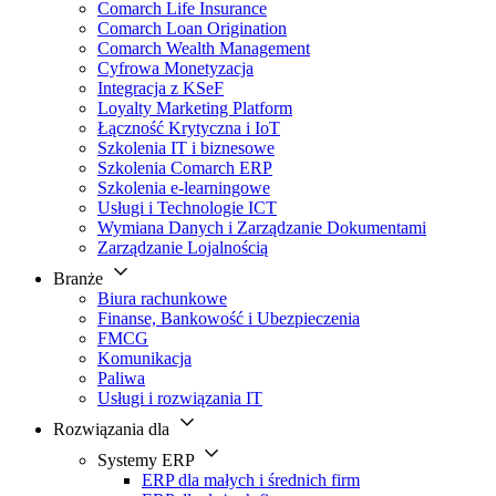
Comarch Life Insurance
Comarch Loan Origination
Comarch Wealth Management
Cyfrowa Monetyzacja
Integracja z KSeF
Loyalty Marketing Platform
Łączność Krytyczna i IoT
Szkolenia IT i biznesowe
Szkolenia Comarch ERP
Szkolenia e-learningowe
Usługi i Technologie ICT
Wymiana Danych i Zarządzanie Dokumentami
Zarządzanie Lojalnością
Branże
Biura rachunkowe
Finanse, Bankowość i Ubezpieczenia
FMCG
Komunikacja
Paliwa
Usługi i rozwiązania IT
Rozwiązania dla
Systemy ERP
ERP dla małych i średnich firm