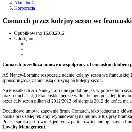
Aktualności
Korporacja
Comarch przez kolejny sezon we francuski
Opublikowano
16.08.2012
Udostępnij
Comarch przedłuża umowę o współpracy z francuskim klubem p
AS Nancy-Lorraine rozpoczęła udanie kolejny sezon we francuskiej 
sponsoringową z francuską drużyną na kolejny sezon.
Na koszulkach AS Nancy-Lorraine (podobnie jak w poprzednim sezon
oraz o Puchar Ligi Francuskiej będzie widniało logo polskiej firm
przez cały sezon piłkarski 2012/2013 od sierpnia 2012 do końca maja
Dodatkowo umowa zapewnia firmie Comarch, jako jednemu z głównyc
boiska oraz stałej reklamy wymalowanej na murawie tuż przy bramk
Polska spółka jest również jednym z partnerów technologicznych f
Loyalty Management
.