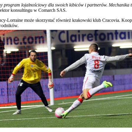
yjny program lojalnościowy dla swoich kibiców i partnerów. Mechanik
ektor konsultingu w Comarch SAS.
y-Lorraine może skorzystać również krakowski klub Cracovia. Koop
wodników.