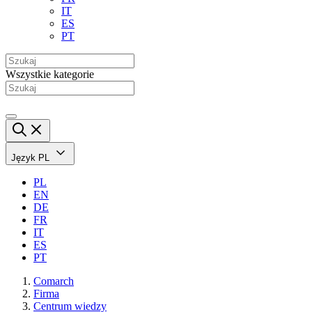
IT
ES
PT
Wszystkie kategorie
Język
PL
PL
EN
DE
FR
IT
ES
PT
Comarch
Firma
Centrum wiedzy