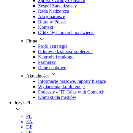
Spółki z Grupy Comarch
Zespół Zarządzający
Rada Nadzorcza
Akcjonariusze
Biura w Polsce
Kontakt
Oddziały Comarch na świecie
Firma
Profil i strategia
Odpowiedzialność społeczna
Nagrody i rankingi
Partnerzy
Dane osobowe
Aktualności
Informacje prasowe, raporty bieżące
Wydarzenia, konferencje
Podcasty - "IT Talks with Comarch"
Kontakt dla mediów
Język
PL
PL
EN
DE
FR