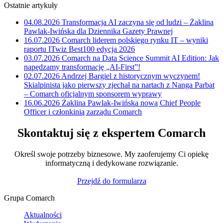
Ostatnie artykuły
04.08.2026
Transformacja AI zaczyna się od ludzi – Żaklina
Pawlak-Iwińska dla Dziennika Gazety Prawnej
16.07.2026
Comarch liderem polskiego rynku IT – wyniki
raportu ITwiz Best100 edycja 2026
03.07.2026
Comarch na Data Science Summit AI Edition: Jak
napędzamy transformację „AI-First”!
02.07.2026
Andrzej Bargiel z historycznym wyczynem!
Skialpinista jako pierwszy zjechał na nartach z Nanga Parbat
– Comarch oficjalnym sponsorem wyprawy
16.06.2026
Żaklina Pawlak-Iwińska nową Chief People
Officer i członkinią zarządu Comarch
Skontaktuj się z ekspertem Comarch
Określ swoje potrzeby biznesowe. My zaoferujemy Ci opiekę
informatyczną i dedykowane rozwiązanie.
Przejdź do formularza
Grupa Comarch
Aktualności