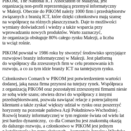
PIKOM, The National ICT Association of Malaysia, jest
organizacją non-profit reprezentującą przemysł informatyczny
w Malezji. Obecnie do PIKOM należy 1000 firm i przedsiębiorstw
związanych z branżą ICT, które dzięki członkostwu mają szansę
na współpracę na różnych płaszczyznach. Daje to możliwości
wymiany doświadczeń i wiedzy a także wsparcia przy
wprowadzaniu nowych produktów. Warto zaznaczyć,
że organizacja obsługuje 80% całego rynku Malezji, a liczba
ta wciąż rośnie.
PIKOM powstał w 1986 roku by stworzyć środowisko sprzyjające
rozwojowi branży informatycznej w Malezji. Jest platformą
do współpracy dla zrzeszonych firm w celu promowania ich
rozwoju, a co za tym idzie branży ICT na tamtejszym rynku.
Członkostwo Comarch w PIKOM jest potwierdzeniem wartości
dodanej, jaką nasza firma przynosi na tutejszy rynek. Współpraca
z organizacją PIKOM oraz pozostałymi zrzeszonymi firmami niesie
ze sobą wiele szans; otwiera drzwi do współpracy z innymi
przedsiębiorstwami, pozwala nawiązać relacje z potencjalnymi
klientami a także zyskać większy udział w rynku oraz poszerzyć
horyzonty na pozostałe państwa Azji Południowo-Wschodniej .
Rozwój branży informatycznej w tym regionie świata od wielu lat
jest bardzo dynamiczny, co dla Comarchu jest znakomitą okazją
do dalszego rozwoju, a członkostwo w PIKOM jest jednym