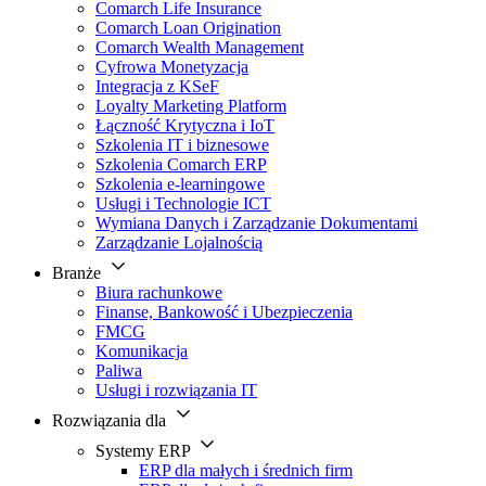
Comarch Life Insurance
Comarch Loan Origination
Comarch Wealth Management
Cyfrowa Monetyzacja
Integracja z KSeF
Loyalty Marketing Platform
Łączność Krytyczna i IoT
Szkolenia IT i biznesowe
Szkolenia Comarch ERP
Szkolenia e-learningowe
Usługi i Technologie ICT
Wymiana Danych i Zarządzanie Dokumentami
Zarządzanie Lojalnością
Branże
Biura rachunkowe
Finanse, Bankowość i Ubezpieczenia
FMCG
Komunikacja
Paliwa
Usługi i rozwiązania IT
Rozwiązania dla
Systemy ERP
ERP dla małych i średnich firm