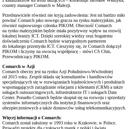
z katalizatorów ku temu służących – komentuje Jarosław Włudyka,
country manager Comarch w Malezji.
Przedstawiciele również nie kryją zadowolenia: Jest mi bardzo miło
powitać Comarch jako nowego gracza na rynku malezyjskim, jak
również najnowszego członka PIKOM. Obecność Comarch
na rynku malezyjskim będzie miała pozytywny wpływ na rozwój
lokalnej branży ICT. Dzięki szerokiej wiedzy oraz bogatemu
doświadczeniu Comarch będzie wiarygodnym partnerem
do lokalnego przemysłu ICT. Cieszymy się, że Comarch dołączył
PIKOM i liczymy na owocną współpracę – mówi CS Chin,
Przewodniczący PIKOM.
Comarch w Azji
Comarch obecny jest na rynku Azji Południowo-Wschodniej
od 2015 roku. Zespół składa się konsultantów i handlowców
specjalizujących się w rozwiązaniach lojalnościowych i produktach
wspomagających zarządzanie relacjami z klientami (CRM) a także
usługach outsourcingowych, infrastrukturze IT i usługach Data
Center. Ponadto Comarch będzie skupiał się na rozwoju i sprzedaży
systemów informatycznych dla instytucji finansowych oraz
ubezpieczeniowych a także dostawców usług telekomunikacyjnych.
Więcej informacji o Comarch:
Comarch został założony w 1993 roku w Krakowie, w Polsce.
Prowadzi projekty dla czołowych marek z polski i świata