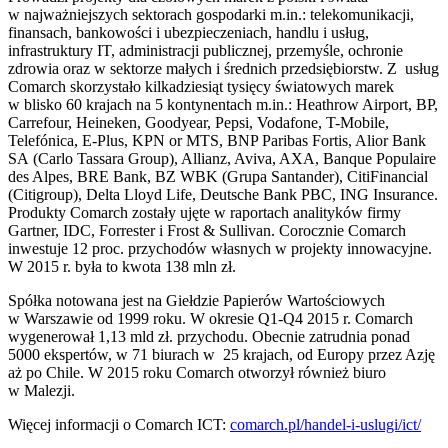
w najważniejszych sektorach gospodarki m.in.: telekomunikacji,
finansach, bankowości i ubezpieczeniach, handlu i usług,
infrastruktury IT, administracji publicznej, przemyśle, ochronie
zdrowia oraz w sektorze małych i średnich przedsiębiorstw. Z usług
Comarch skorzystało kilkadziesiąt tysięcy światowych marek
w blisko 60 krajach na 5 kontynentach m.in.: Heathrow Airport, BP,
Carrefour, Heineken, Goodyear, Pepsi, Vodafone, T-Mobile,
Telefónica, E-Plus, KPN or MTS, BNP Paribas Fortis, Alior Bank
SA (Carlo Tassara Group), Allianz, Aviva, AXA, Banque Populaire
des Alpes, BRE Bank, BZ WBK (Grupa Santander), CitiFinancial
(Citigroup), Delta Lloyd Life, Deutsche Bank PBC, ING Insurance.
Produkty Comarch zostały ujęte w raportach analityków firmy
Gartner, IDC, Forrester i Frost & Sullivan. Corocznie Comarch
inwestuje 12 proc. przychodów własnych w projekty innowacyjne.
W 2015 r. była to kwota 138 mln zł.
Spółka notowana jest na Giełdzie Papierów Wartościowych
w Warszawie od 1999 roku. W okresie Q1-Q4 2015 r. Comarch
wygenerował 1,13 mld zł. przychodu. Obecnie zatrudnia ponad
5000 ekspertów, w 71 biurach w 25 krajach, od Europy przez Azję
aż po Chile. W 2015 roku Comarch otworzył również biuro
w Malezji.
Więcej informacji o Comarch ICT:
comarch.pl/handel-i-uslugi/ict/