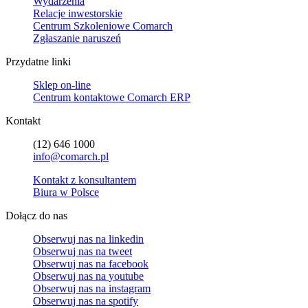
Wydarzenia
Relacje inwestorskie
Centrum Szkoleniowe Comarch
Zgłaszanie naruszeń
Przydatne linki
Sklep on-line
Centrum kontaktowe Comarch ERP
Kontakt
(12) 646 1000
info@comarch.pl
Kontakt z konsultantem
Biura w Polsce
Dołącz do nas
Obserwuj nas na
linkedin
Obserwuj nas na
tweet
Obserwuj nas na
facebook
Obserwuj nas na
youtube
Obserwuj nas na
instagram
Obserwuj nas na
spotify