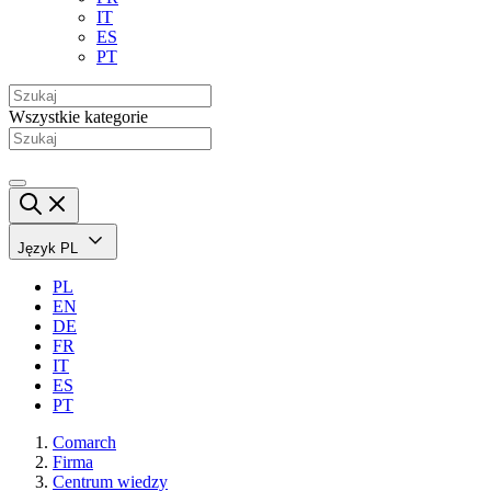
IT
ES
PT
Wszystkie kategorie
Język
PL
PL
EN
DE
FR
IT
ES
PT
Comarch
Firma
Centrum wiedzy