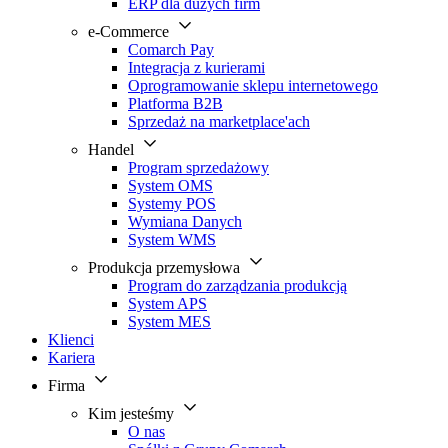
ERP dla dużych firm
e-Commerce
Comarch Pay
Integracja z kurierami
Oprogramowanie sklepu internetowego
Platforma B2B
Sprzedaż na marketplace'ach
Handel
Program sprzedażowy
System OMS
Systemy POS
Wymiana Danych
System WMS
Produkcja przemysłowa
Program do zarządzania produkcją
System APS
System MES
Klienci
Kariera
Firma
Kim jesteśmy
O nas