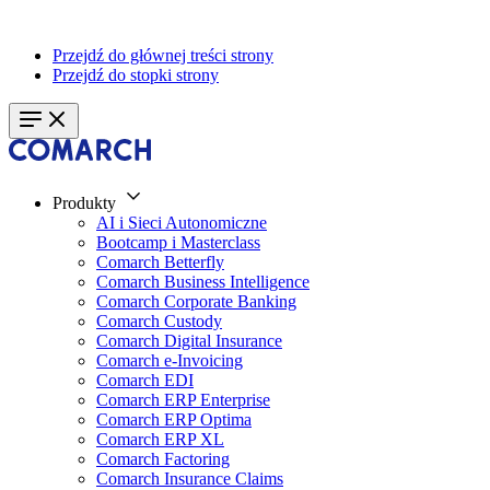
Przejdź do głównej treści strony
Przejdź do stopki strony
Produkty
AI i Sieci Autonomiczne
Bootcamp i Masterclass
Comarch Betterfly
Comarch Business Intelligence
Comarch Corporate Banking
Comarch Custody
Comarch Digital Insurance
Comarch e-Invoicing
Comarch EDI
Comarch ERP Enterprise
Comarch ERP Optima
Comarch ERP XL
Comarch Factoring
Comarch Insurance Claims