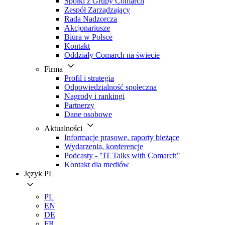
Spółki z Grupy Comarch
Zespół Zarządzający
Rada Nadzorcza
Akcjonariusze
Biura w Polsce
Kontakt
Oddziały Comarch na świecie
Firma
Profil i strategia
Odpowiedzialność społeczna
Nagrody i rankingi
Partnerzy
Dane osobowe
Aktualności
Informacje prasowe, raporty bieżące
Wydarzenia, konferencje
Podcasty - "IT Talks with Comarch"
Kontakt dla mediów
Język
PL
PL
EN
DE
FR