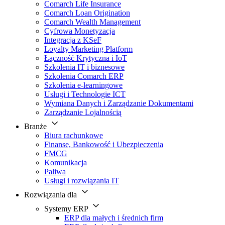
Comarch Life Insurance
Comarch Loan Origination
Comarch Wealth Management
Cyfrowa Monetyzacja
Integracja z KSeF
Loyalty Marketing Platform
Łączność Krytyczna i IoT
Szkolenia IT i biznesowe
Szkolenia Comarch ERP
Szkolenia e-learningowe
Usługi i Technologie ICT
Wymiana Danych i Zarządzanie Dokumentami
Zarządzanie Lojalnością
Branże
Biura rachunkowe
Finanse, Bankowość i Ubezpieczenia
FMCG
Komunikacja
Paliwa
Usługi i rozwiązania IT
Rozwiązania dla
Systemy ERP
ERP dla małych i średnich firm