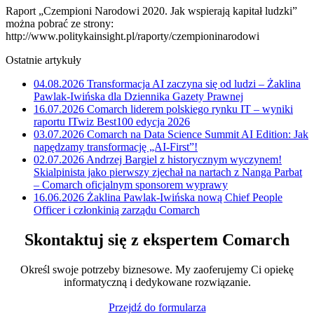
Raport „Czempioni Narodowi 2020. Jak wspierają kapitał ludzki”
można pobrać ze strony:
http://www.politykainsight.pl/raporty/czempioninarodowi
Ostatnie artykuły
04.08.2026
Transformacja AI zaczyna się od ludzi – Żaklina
Pawlak-Iwińska dla Dziennika Gazety Prawnej
16.07.2026
Comarch liderem polskiego rynku IT – wyniki
raportu ITwiz Best100 edycja 2026
03.07.2026
Comarch na Data Science Summit AI Edition: Jak
napędzamy transformację „AI-First”!
02.07.2026
Andrzej Bargiel z historycznym wyczynem!
Skialpinista jako pierwszy zjechał na nartach z Nanga Parbat
– Comarch oficjalnym sponsorem wyprawy
16.06.2026
Żaklina Pawlak-Iwińska nową Chief People
Officer i członkinią zarządu Comarch
Skontaktuj się z ekspertem Comarch
Określ swoje potrzeby biznesowe. My zaoferujemy Ci opiekę
informatyczną i dedykowane rozwiązanie.
Przejdź do formularza