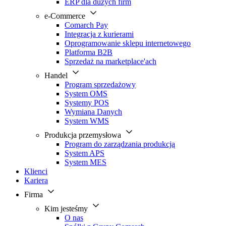
ERP dla dużych firm
e-Commerce
Comarch Pay
Integracja z kurierami
Oprogramowanie sklepu internetowego
Platforma B2B
Sprzedaż na marketplace'ach
Handel
Program sprzedażowy
System OMS
Systemy POS
Wymiana Danych
System WMS
Produkcja przemysłowa
Program do zarządzania produkcją
System APS
System MES
Klienci
Kariera
Firma
Kim jesteśmy
O nas