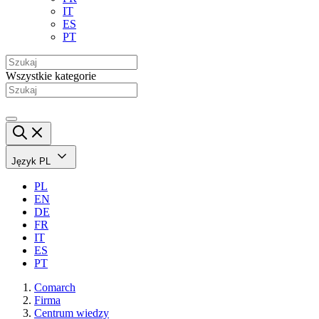
IT
ES
PT
Wszystkie kategorie
Język
PL
PL
EN
DE
FR
IT
ES
PT
Comarch
Firma
Centrum wiedzy