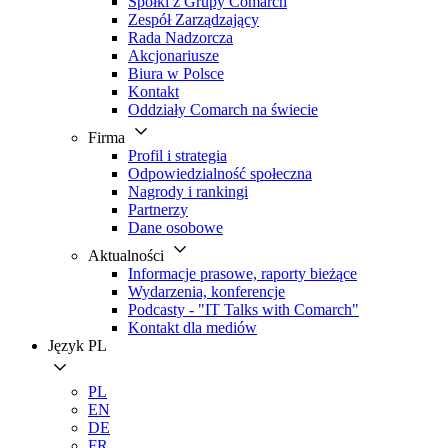
Spółki z Grupy Comarch
Zespół Zarządzający
Rada Nadzorcza
Akcjonariusze
Biura w Polsce
Kontakt
Oddziały Comarch na świecie
Firma
Profil i strategia
Odpowiedzialność społeczna
Nagrody i rankingi
Partnerzy
Dane osobowe
Aktualności
Informacje prasowe, raporty bieżące
Wydarzenia, konferencje
Podcasty - "IT Talks with Comarch"
Kontakt dla mediów
Język
PL
PL
EN
DE
FR