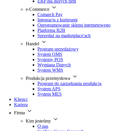
ERP dla dużych firm
e-Commerce
Comarch Pay
Integracja z kurierami
Oprogramowanie sklepu internetowego
Platforma B2B
Sprzedaż na marketplace'ach
Handel
Program sprzedażowy
System OMS
Systemy POS
Wymiana Danych
System WMS
Produkcja przemysłowa
Program do zarządzania produkcją
System APS
System MES
Klienci
Kariera
Firma
Kim jesteśmy
O nas