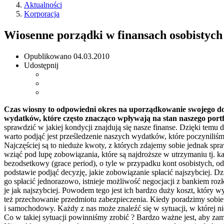
Aktualności
Korporacja
Wiosenne porządki w finansach osobistych
Opublikowano
04.03.2010
Udostępnij
Czas wiosny to odpowiedni okres na uporządkowanie swojego d
wydatków, które często znacząco wpływają na stan naszego portfe
sprawdzić w jakiej kondycji znajdują się nasze finanse. Dzięki tem
warto podjąć jest prześledzenie naszych wydatków, które poczyniliś
Najczęściej są to nieduże kwoty, z których zdajemy sobie jednak sp
wziąć pod lupę zobowiązania, które są najdroższe w utrzymaniu tj. 
bezodsetkowy (grace period), o tyle w przypadku kont osobistych, od
podstawie podjąć decyzję, jakie zobowiązanie spłacić najszybciej. D
go spłacić jednorazowo, istnieje możliwość negocjacji z bankiem rozło
je jak najszybciej. Powodem tego jest ich bardzo duży koszt, który w
też przechowanie przedmiotu zabezpieczenia. Kiedy poradzimy sobie 
i samochodowy. Każdy z nas może znaleźć się w sytuacji, w której ni
Co w takiej sytuacji powinniśmy zrobić ? Bardzo ważne jest, aby zamia