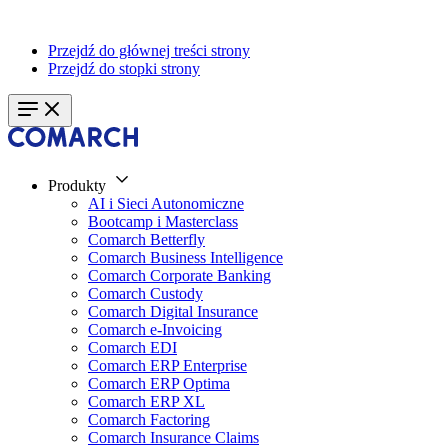
Przejdź do głównej treści strony
Przejdź do stopki strony
Produkty
AI i Sieci Autonomiczne
Bootcamp i Masterclass
Comarch Betterfly
Comarch Business Intelligence
Comarch Corporate Banking
Comarch Custody
Comarch Digital Insurance
Comarch e-Invoicing
Comarch EDI
Comarch ERP Enterprise
Comarch ERP Optima
Comarch ERP XL
Comarch Factoring
Comarch Insurance Claims