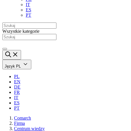
IT
ES
PT
Wszystkie kategorie
Język
PL
PL
EN
DE
FR
IT
ES
PT
Comarch
Firma
Centrum wiedzy