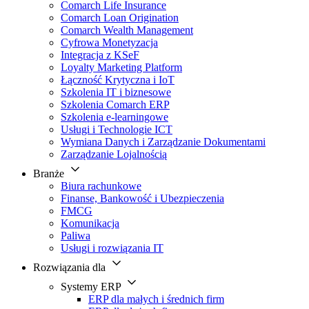
Comarch Life Insurance
Comarch Loan Origination
Comarch Wealth Management
Cyfrowa Monetyzacja
Integracja z KSeF
Loyalty Marketing Platform
Łączność Krytyczna i IoT
Szkolenia IT i biznesowe
Szkolenia Comarch ERP
Szkolenia e-learningowe
Usługi i Technologie ICT
Wymiana Danych i Zarządzanie Dokumentami
Zarządzanie Lojalnością
Branże
Biura rachunkowe
Finanse, Bankowość i Ubezpieczenia
FMCG
Komunikacja
Paliwa
Usługi i rozwiązania IT
Rozwiązania dla
Systemy ERP
ERP dla małych i średnich firm