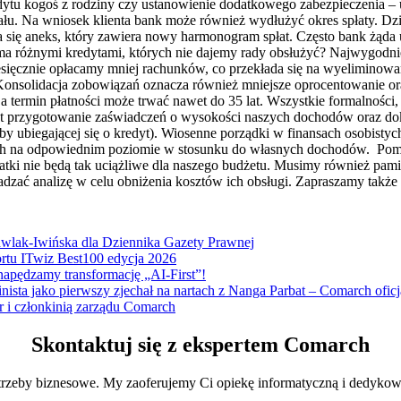
tu kogoś z rodziny czy ustanowienie dodatkowego zabezpieczenia – u
itału. Na wniosek klienta bank może również wydłużyć okres spłaty. D
za się aneks, który zawiera nowy harmonogram spłat. Często bank żąd
koma różnymi kredytami, których nie dajemy rady obsłużyć? Najwygodni
iesięcznie opłacamy mniej rachunków, co przekłada się na wyeliminow
e. Konsolidacja zobowiązań oznacza również mniejsze oprocentowanie or
 termin płatności może trwać nawet do 35 lat. Wszystkie formalności, z
st przygotowanie zaświadczeń o wysokości naszych dochodów oraz do
 ubiegającej się o kredyt). Wiosenne porządki w finansach osobistych
h na odpowiednim poziomie w stosunku do własnych dochodów. Pomocn
ki nie będą tak uciążliwe dla naszego budżetu. Musimy również pami
zać analizę w celu obniżenia kosztów ich obsługi. Zapraszamy także 
Pawlak-Iwińska dla Dziennika Gazety Prawnej
ortu ITwiz Best100 edycja 2026
napędzamy transformację „AI-First”!
nista jako pierwszy zjechał na nartach z Nanga Parbat – Comarch of
r i członkinią zarządu Comarch
Skontaktuj się z ekspertem Comarch
trzeby biznesowe. My zaoferujemy Ci opiekę informatyczną i dedykow