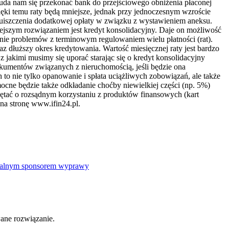
da nam się przekonać bank do przejściowego obniżenia płaconej
zięki temu raty będą mniejsze, jednak przy jednoczesnym wzroście
a uiszczenia dodatkowej opłaty w związku z wystawieniem aneksu.
ejszym rozwiązaniem jest kredyt konsolidacyjny. Daje on możliwość
anie problemów z terminowym regulowaniem wielu płatności (rat).
az dłuższy okres kredytowania. Wartość miesięcznej raty jest bardzo
 jakimi musimy się uporać starając się o kredyt konsolidacyjny
kumentów związanych z nieruchomością, jeśli będzie ona
 to nie tylko opanowanie i spłata uciążliwych zobowiązań, ale także
e będzie także odkładanie choćby niewielkiej części (np. 5%)
ętać o rozsądnym korzystaniu z produktów finansowych (kart
na stronę www.ifin24.pl.
icjalnym sponsorem wyprawy
ane rozwiązanie.