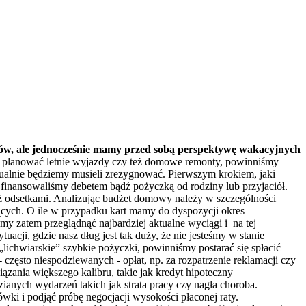
ów, ale jednocześnie mamy przed sobą perspektywę wakacyjnych
planować letnie wyjazdy czy też domowe remonty, powinniśmy
tualnie będziemy musieli zrezygnować. Pierwszym krokiem, jaki
y finansowaliśmy debetem bądź pożyczką od rodziny lub przyjaciół.
uż odsetkami. Analizując budżet domowy należy w szczególności
ących. O ile w przypadku kart mamy do dyspozycji okres
my zatem przeglądnąć najbardziej aktualne wyciągi i na tej
cji, gdzie nasz dług jest tak duży, że nie jesteśmy w stanie
 „lichwiarskie” szybkie pożyczki, powinniśmy postarać się spłacić
 często niespodziewanych - opłat, np. za rozpatrzenie reklamacji czy
zania większego kalibru, takie jak kredyt hipoteczny
zianych wydarzeń takich jak strata pracy czy nagła choroba.
ówki i podjąć próbę negocjacji wysokości płaconej raty.