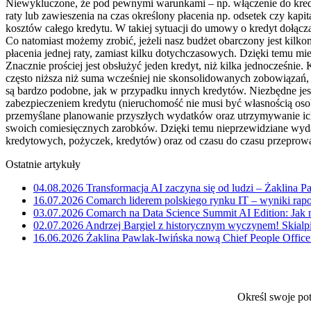
Niewykluczone, że pod pewnymi warunkami – np. włączenie do kredy
raty lub zawieszenia na czas określony płacenia np. odsetek czy kap
kosztów całego kredytu. W takiej sytuacji do umowy o kredyt dołąc
Co natomiast możemy zrobić, jeżeli nasz budżet obarczony jest kil
płacenia jednej raty, zamiast kilku dotychczasowych. Dzięki temu m
Znacznie prościej jest obsłużyć jeden kredyt, niż kilka jednocześni
często niższa niż suma wcześniej nie skonsolidowanych zobowiązań, a
są bardzo podobne, jak w przypadku innych kredytów. Niezbędne je
zabezpieczeniem kredytu (nieruchomość nie musi być własnością osoby
przemyślane planowanie przyszłych wydatków oraz utrzymywanie ic
swoich comiesięcznych zarobków. Dzięki temu nieprzewidziane wydat
kredytowych, pożyczek, kredytów) oraz od czasu do czasu przeprowad
Ostatnie artykuły
04.08.2026
Transformacja AI zaczyna się od ludzi – Żaklina 
16.07.2026
Comarch liderem polskiego rynku IT – wyniki rap
03.07.2026
Comarch na Data Science Summit AI Edition: Jak 
02.07.2026
Andrzej Bargiel z historycznym wyczynem! Skialpi
16.06.2026
Żaklina Pawlak-Iwińska nową Chief People Office
Określ swoje po