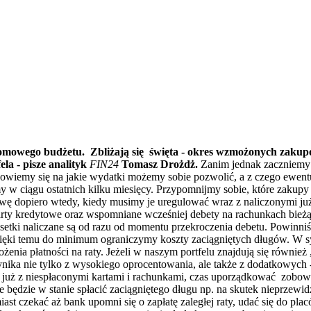
omowego budżetu. Zbliżają się święta - okres wzmożonych zakup
la - pisze analityk
FIN24
Tomasz Drożdż.
Zanim jednak zaczniemy 
u dowiemy się na jakie wydatki możemy sobie pozwolić, a z czego ewen
my w ciągu ostatnich kilku miesięcy. Przypomnijmy sobie, które zakup
rawę dopiero wtedy, kiedy musimy je uregulować wraz z naliczonymi j
karty kredytowe oraz wspomniane wcześniej debety na rachunkach bież
setki naliczane są od razu od momentu przekroczenia debetu. Powinniś
zięki temu do minimum ograniczymy koszty zaciągniętych długów. W sytua
żenia płatności na raty. Jeżeli w naszym portfelu znajdują się również
ynika nie tylko z wysokiego oprocentowania, ale także z dodatkowych -
już z niespłaconymi kartami i rachunkami, czas uporządkować zobowią
e będzie w stanie spłacić zaciągniętego długu np. na skutek nieprzewid
st czekać aż bank upomni się o zapłatę zaległej raty, udać się do plac