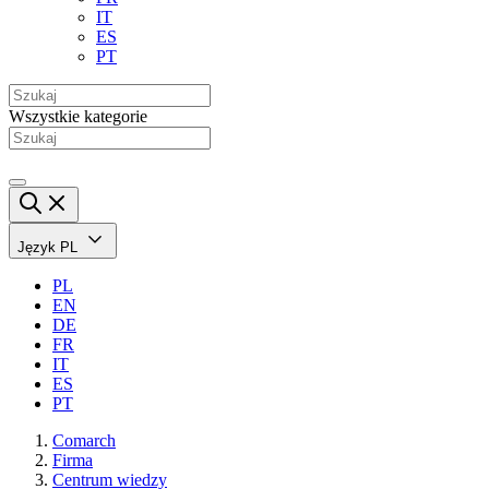
IT
ES
PT
Wszystkie kategorie
Język
PL
PL
EN
DE
FR
IT
ES
PT
Comarch
Firma
Centrum wiedzy