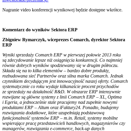
Nagranie video konferencji wynikowej będzie dostępne wkrótce.
Komentarz do wyników Sektora ERP
Zbigniew Rymarczyk, wiceprezes Comarch, dyrektor Sektora
ERP
Wyniki sprzedaży Comarch ERP w pierwszej połowie 2013 roku
są zdecydowanie lepsze niż osiągnięcia konkurencji. Co najmniej
równie dobrych wyników spodziewamy się w drugim półroczu.
Składa się na to kilka elementów – bardzo dobre produkty,
rozbudowana sieć Partnerów oraz silna marka Comarch. Jednak
czynnikiem decydującym jest innowacyjność naszej oferty. Comarch
systematycznie co roku wydaje kilkanaście procent przychodów
ze sprzedaży na działalność R&D. W obszarze ERP intensywnie
rozwijane są główne systemy z linii Comarch ERP – XL, Optima
i Egeria, a jednocześnie stale pracujemy nad zupełnie nowymi
produktami ERP – Altum oraz iFaktury24. Ponadto, budujemy
rozwiązania dodatkowe, które uzupełniają podstawową
funkcjonalność systemów ERP – m.in. Retail, systemy mobilne
wspierające pracę przedstawicieli handlowych, magazynierów czy
managerów, rozwiązania e-commerce, back-up danych