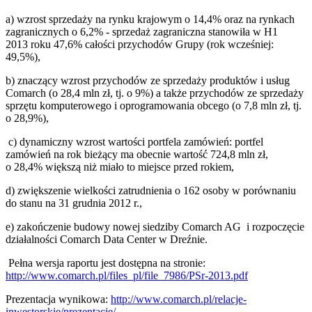
a) wzrost sprzedaży na rynku krajowym o 14,4% oraz na rynkach
zagranicznych o 6,2% - sprzedaż zagraniczna stanowiła w H1
2013 roku 47,6% całości przychodów Grupy (rok wcześniej:
49,5%),
b) znaczący wzrost przychodów ze sprzedaży produktów i usług
Comarch (o 28,4 mln zł, tj. o 9%) a także przychodów ze sprzedaży
sprzętu komputerowego i oprogramowania obcego (o 7,8 mln zł, tj.
o 28,9%),
c) dynamiczny wzrost wartości portfela zamówień: portfel
zamówień na rok bieżący ma obecnie wartość 724,8 mln zł,
o 28,4% większą niż miało to miejsce przed rokiem,
d) zwiększenie wielkości zatrudnienia o 162 osoby w porównaniu
do stanu na 31 grudnia 2012 r.,
e) zakończenie budowy nowej siedziby Comarch AG i rozpoczęcie
działalności Comarch Data Center w Dreźnie.
Pełna wersja raportu jest dostępna na stronie:
http://www.comarch.pl/files_pl/file_7986/PSr-2013.pdf
Prezentacja wynikowa:
http://www.comarch.pl/relacje-
inwestorskie/prezentacje/