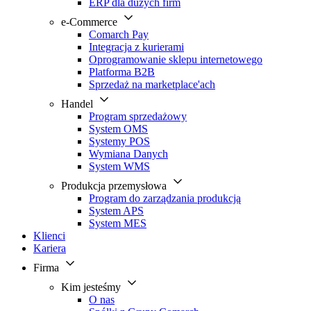
ERP dla dużych firm
e-Commerce
Comarch Pay
Integracja z kurierami
Oprogramowanie sklepu internetowego
Platforma B2B
Sprzedaż na marketplace'ach
Handel
Program sprzedażowy
System OMS
Systemy POS
Wymiana Danych
System WMS
Produkcja przemysłowa
Program do zarządzania produkcją
System APS
System MES
Klienci
Kariera
Firma
Kim jesteśmy
O nas