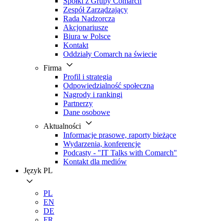
Spółki z Grupy Comarch
Zespół Zarządzający
Rada Nadzorcza
Akcjonariusze
Biura w Polsce
Kontakt
Oddziały Comarch na świecie
Firma
Profil i strategia
Odpowiedzialność społeczna
Nagrody i rankingi
Partnerzy
Dane osobowe
Aktualności
Informacje prasowe, raporty bieżące
Wydarzenia, konferencje
Podcasty - "IT Talks with Comarch"
Kontakt dla mediów
Język
PL
PL
EN
DE
FR