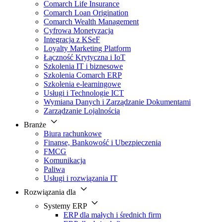
Comarch Life Insurance
Comarch Loan Origination
Comarch Wealth Management
Cyfrowa Monetyzacja
Integracja z KSeF
Loyalty Marketing Platform
Łączność Krytyczna i IoT
Szkolenia IT i biznesowe
Szkolenia Comarch ERP
Szkolenia e-learningowe
Usługi i Technologie ICT
Wymiana Danych i Zarządzanie Dokumentami
Zarządzanie Lojalnością
Branże
Biura rachunkowe
Finanse, Bankowość i Ubezpieczenia
FMCG
Komunikacja
Paliwa
Usługi i rozwiązania IT
Rozwiązania dla
Systemy ERP
ERP dla małych i średnich firm