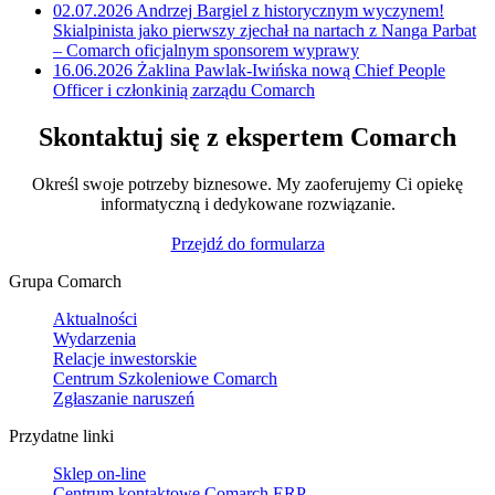
02.07.2026
Andrzej Bargiel z historycznym wyczynem!
Skialpinista jako pierwszy zjechał na nartach z Nanga Parbat
– Comarch oficjalnym sponsorem wyprawy
16.06.2026
Żaklina Pawlak-Iwińska nową Chief People
Officer i członkinią zarządu Comarch
Skontaktuj się z ekspertem Comarch
Określ swoje potrzeby biznesowe. My zaoferujemy Ci opiekę
informatyczną i dedykowane rozwiązanie.
Przejdź do formularza
Grupa Comarch
Aktualności
Wydarzenia
Relacje inwestorskie
Centrum Szkoleniowe Comarch
Zgłaszanie naruszeń
Przydatne linki
Sklep on-line
Centrum kontaktowe Comarch ERP