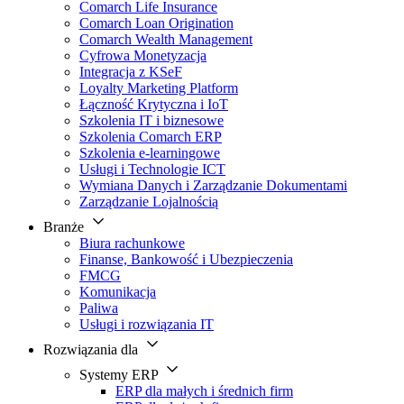
Comarch Life Insurance
Comarch Loan Origination
Comarch Wealth Management
Cyfrowa Monetyzacja
Integracja z KSeF
Loyalty Marketing Platform
Łączność Krytyczna i IoT
Szkolenia IT i biznesowe
Szkolenia Comarch ERP
Szkolenia e-learningowe
Usługi i Technologie ICT
Wymiana Danych i Zarządzanie Dokumentami
Zarządzanie Lojalnością
Branże
Biura rachunkowe
Finanse, Bankowość i Ubezpieczenia
FMCG
Komunikacja
Paliwa
Usługi i rozwiązania IT
Rozwiązania dla
Systemy ERP
ERP dla małych i średnich firm