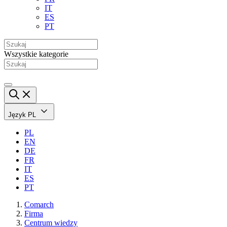
IT
ES
PT
Wszystkie kategorie
Język
PL
PL
EN
DE
FR
IT
ES
PT
Comarch
Firma
Centrum wiedzy