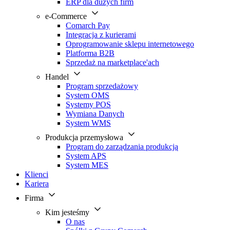
ERP dla dużych firm
e-Commerce
Comarch Pay
Integracja z kurierami
Oprogramowanie sklepu internetowego
Platforma B2B
Sprzedaż na marketplace'ach
Handel
Program sprzedażowy
System OMS
Systemy POS
Wymiana Danych
System WMS
Produkcja przemysłowa
Program do zarządzania produkcją
System APS
System MES
Klienci
Kariera
Firma
Kim jesteśmy
O nas