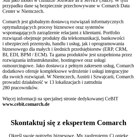
Suit jako model w chmurze Software as a Service (SaaS). W tym
przypadku dane są bezpiecznie przechowywane w Comarch Data
Center w Niemczech.
Comarch jest globalnym dostawcą rozwiązań informatycznych
optymalizujących procesy biznesowe oraz systemów
wspomagających zarządzenie relacjami z klientami. Portfolio
rozwiązań obejmuje produkty dla telekomunikacji, bankowości
i ubezpieczeń przemysłu, handlu i usług, jak i oprogramowania
biznesowego dla małych i średnich przedsiębiorstw (ERP, CRM,
BI, EDI, BPM / ECM). Ta gama produktów jest uzupełniona przez
rozwiązania infrastrukturalne, hostingowe oraz usługi
outsourcingowe. Jako dostawca z pełnym zakresem usług, Comarch
dodatkowo oferuje kompleksowe wdrożenie i usługi integracyjne
dla swoich rozwiązań. W Niemczech, Austrii i Szwajcarii, Comarch
prowadzi działalność w 13 lokalizacjach i zatrudnia
280 pracowników.
Więcej informacji na specjalnej stronie dedykowanej CeBIT
www.cebit.comarch.de
Skontaktuj się z ekspertem Comarch
Określ swoje potrzeby biznesowe. My zaoferujemy Ci opiekę