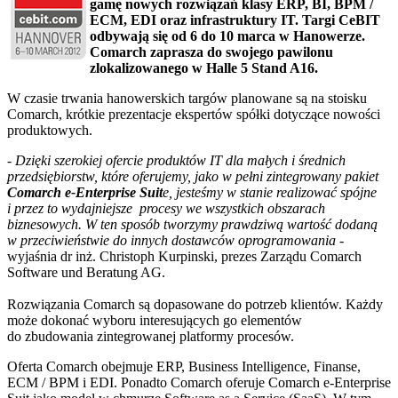
gamę nowych rozwiązań klasy ERP, BI, BPM /
ECM, EDI oraz infrastruktury IT. Targi CeBIT
odbywają się od 6 do 10 marca w Hanowerze.
Comarch zaprasza do swojego pawilonu
zlokalizowanego w Halle 5 Stand A16.
W czasie trwania hanowerskich targów planowane są na stoisku
Comarch, krótkie prezentacje ekspertów spółki dotyczące nowości
produktowych.
- Dzięki szerokiej ofercie produktów IT dla małych i średnich
przedsiębiorstw, które oferujemy, jako w pełni zintegrowany pakiet
Comarch e-Enterprise Suit
e, jesteśmy w stanie realizować spójne
i przez to wydajniejsze procesy we wszystkich obszarach
biznesowych. W ten sposób tworzymy prawdziwą wartość dodaną
w przeciwieństwie do innych dostawców oprogramowania
-
wyjaśnia dr inż. Christoph Kurpinski, prezes Zarządu Comarch
Software und Beratung AG.
Rozwiązania Comarch są dopasowane do potrzeb klientów. Każdy
może dokonać wyboru interesujących go elementów
do zbudowania zintegrowanej platformy procesów.
Oferta Comarch obejmuje ERP, Business Intelligence, Finanse,
ECM / BPM i EDI. Ponadto Comarch oferuje Comarch e-Enterprise