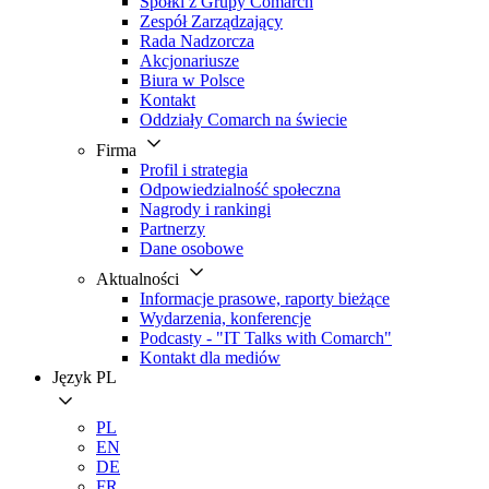
Spółki z Grupy Comarch
Zespół Zarządzający
Rada Nadzorcza
Akcjonariusze
Biura w Polsce
Kontakt
Oddziały Comarch na świecie
Firma
Profil i strategia
Odpowiedzialność społeczna
Nagrody i rankingi
Partnerzy
Dane osobowe
Aktualności
Informacje prasowe, raporty bieżące
Wydarzenia, konferencje
Podcasty - "IT Talks with Comarch"
Kontakt dla mediów
Język
PL
PL
EN
DE
FR