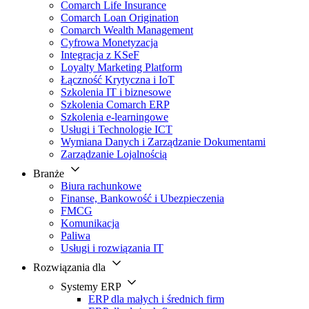
Comarch Life Insurance
Comarch Loan Origination
Comarch Wealth Management
Cyfrowa Monetyzacja
Integracja z KSeF
Loyalty Marketing Platform
Łączność Krytyczna i IoT
Szkolenia IT i biznesowe
Szkolenia Comarch ERP
Szkolenia e-learningowe
Usługi i Technologie ICT
Wymiana Danych i Zarządzanie Dokumentami
Zarządzanie Lojalnością
Branże
Biura rachunkowe
Finanse, Bankowość i Ubezpieczenia
FMCG
Komunikacja
Paliwa
Usługi i rozwiązania IT
Rozwiązania dla
Systemy ERP
ERP dla małych i średnich firm