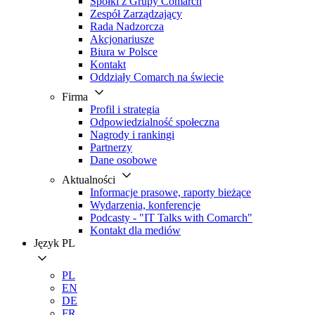
Spółki z Grupy Comarch
Zespół Zarządzający
Rada Nadzorcza
Akcjonariusze
Biura w Polsce
Kontakt
Oddziały Comarch na świecie
Firma
Profil i strategia
Odpowiedzialność społeczna
Nagrody i rankingi
Partnerzy
Dane osobowe
Aktualności
Informacje prasowe, raporty bieżące
Wydarzenia, konferencje
Podcasty - "IT Talks with Comarch"
Kontakt dla mediów
Język
PL
PL
EN
DE
FR