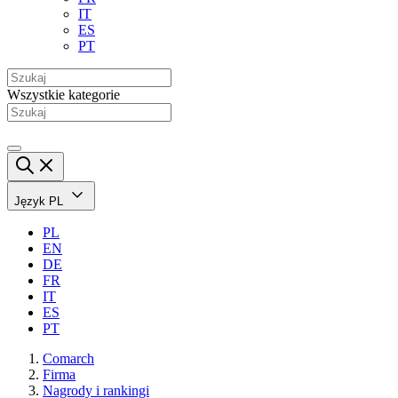
IT
ES
PT
Wszystkie kategorie
Język
PL
PL
EN
DE
FR
IT
ES
PT
Comarch
Firma
Nagrody i rankingi