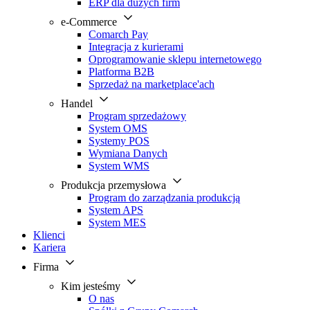
ERP dla dużych firm
e-Commerce
Comarch Pay
Integracja z kurierami
Oprogramowanie sklepu internetowego
Platforma B2B
Sprzedaż na marketplace'ach
Handel
Program sprzedażowy
System OMS
Systemy POS
Wymiana Danych
System WMS
Produkcja przemysłowa
Program do zarządzania produkcją
System APS
System MES
Klienci
Kariera
Firma
Kim jesteśmy
O nas