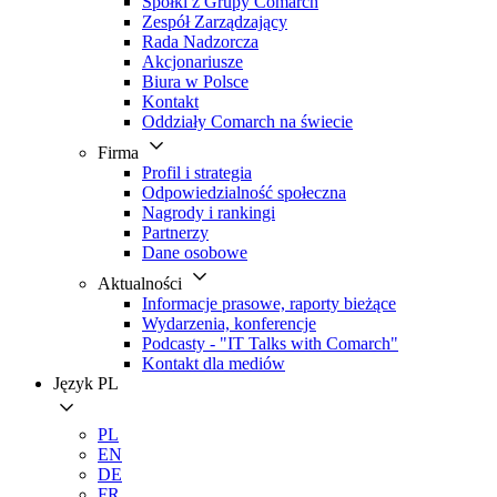
Spółki z Grupy Comarch
Zespół Zarządzający
Rada Nadzorcza
Akcjonariusze
Biura w Polsce
Kontakt
Oddziały Comarch na świecie
Firma
Profil i strategia
Odpowiedzialność społeczna
Nagrody i rankingi
Partnerzy
Dane osobowe
Aktualności
Informacje prasowe, raporty bieżące
Wydarzenia, konferencje
Podcasty - "IT Talks with Comarch"
Kontakt dla mediów
Język
PL
PL
EN
DE
FR