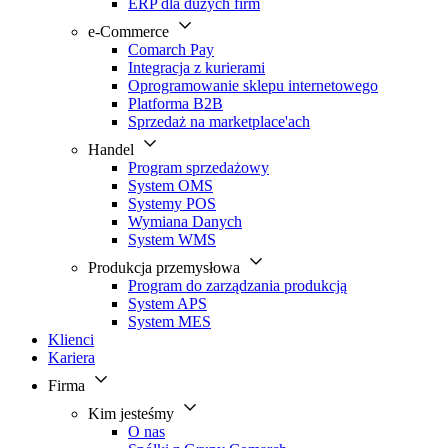
ERP dla dużych firm
e-Commerce
Comarch Pay
Integracja z kurierami
Oprogramowanie sklepu internetowego
Platforma B2B
Sprzedaż na marketplace'ach
Handel
Program sprzedażowy
System OMS
Systemy POS
Wymiana Danych
System WMS
Produkcja przemysłowa
Program do zarządzania produkcją
System APS
System MES
Klienci
Kariera
Firma
Kim jesteśmy
O nas