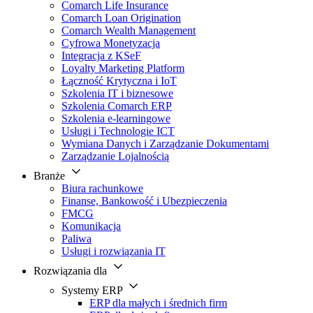
Comarch Life Insurance
Comarch Loan Origination
Comarch Wealth Management
Cyfrowa Monetyzacja
Integracja z KSeF
Loyalty Marketing Platform
Łączność Krytyczna i IoT
Szkolenia IT i biznesowe
Szkolenia Comarch ERP
Szkolenia e-learningowe
Usługi i Technologie ICT
Wymiana Danych i Zarządzanie Dokumentami
Zarządzanie Lojalnością
Branże
Biura rachunkowe
Finanse, Bankowość i Ubezpieczenia
FMCG
Komunikacja
Paliwa
Usługi i rozwiązania IT
Rozwiązania dla
Systemy ERP
ERP dla małych i średnich firm