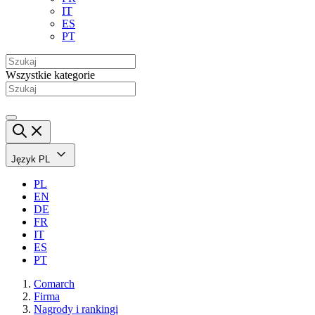
IT
ES
PT
Wszystkie kategorie
Język
PL
PL
EN
DE
FR
IT
ES
PT
Comarch
Firma
Nagrody i rankingi