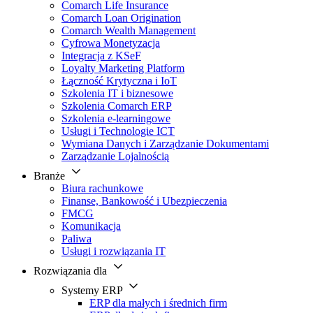
Comarch Life Insurance
Comarch Loan Origination
Comarch Wealth Management
Cyfrowa Monetyzacja
Integracja z KSeF
Loyalty Marketing Platform
Łączność Krytyczna i IoT
Szkolenia IT i biznesowe
Szkolenia Comarch ERP
Szkolenia e-learningowe
Usługi i Technologie ICT
Wymiana Danych i Zarządzanie Dokumentami
Zarządzanie Lojalnością
Branże
Biura rachunkowe
Finanse, Bankowość i Ubezpieczenia
FMCG
Komunikacja
Paliwa
Usługi i rozwiązania IT
Rozwiązania dla
Systemy ERP
ERP dla małych i średnich firm