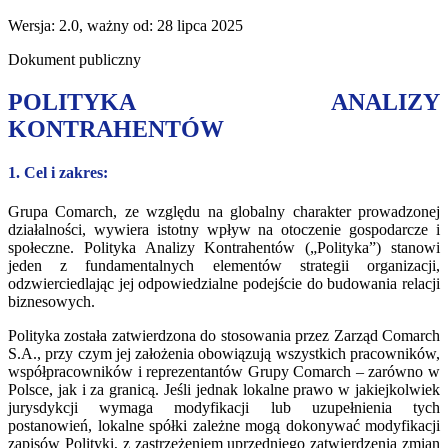
Wersja: 2.0, ważny od: 28 lipca 2025
Dokument publiczny
POLITYKA ANALIZY
KONTRAHENTÓW
1. Cel i zakres:
Grupa Comarch, ze względu na globalny charakter prowadzonej
działalności, wywiera istotny wpływ na otoczenie gospodarcze i
społeczne. Polityka Analizy Kontrahentów („Polityka”) stanowi
jeden z fundamentalnych elementów strategii organizacji,
odzwierciedlając jej odpowiedzialne podejście do budowania relacji
biznesowych.
Polityka została zatwierdzona do stosowania przez Zarząd Comarch
S.A., przy czym jej założenia obowiązują wszystkich pracowników,
współpracowników i reprezentantów Grupy Comarch – zarówno w
Polsce, jak i za granicą. Jeśli jednak lokalne prawo w jakiejkolwiek
jurysdykcji wymaga modyfikacji lub uzupełnienia tych
postanowień, lokalne spółki zależne mogą dokonywać modyfikacji
zapisów Polityki, z zastrzeżeniem uprzedniego zatwierdzenia zmian