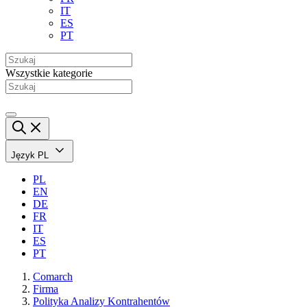
IT
ES
PT
Wszystkie kategorie
Język
PL
PL
EN
DE
FR
IT
ES
PT
Comarch
Firma
Polityka Analizy Kontrahentów