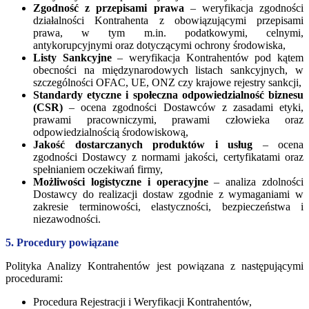
Zgodność z przepisami prawa
– weryfikacja zgodności
działalności Kontrahenta z obowiązującymi przepisami
prawa, w tym m.in. podatkowymi, celnymi,
antykorupcyjnymi oraz dotyczącymi ochrony środowiska,
Listy Sankcyjne
– weryfikacja Kontrahentów pod kątem
obecności na międzynarodowych listach sankcyjnych, w
szczególności OFAC, UE, ONZ czy krajowe rejestry sankcji,
Standardy etyczne i społeczna odpowiedzialność biznesu
(CSR)
– ocena zgodności Dostawców z zasadami etyki,
prawami pracowniczymi, prawami człowieka oraz
odpowiedzialnością środowiskową,
Jakość dostarczanych produktów i usług
– ocena
zgodności Dostawcy z normami jakości, certyfikatami oraz
spełnianiem oczekiwań firmy,
Możliwości logistyczne i operacyjne
– analiza zdolności
Dostawcy do realizacji dostaw zgodnie z wymaganiami w
zakresie terminowości, elastyczności, bezpieczeństwa i
niezawodności.
5. Procedury powiązane
Polityka Analizy Kontrahentów jest powiązana z następującymi
procedurami:
Procedura Rejestracji i Weryfikacji Kontrahentów,