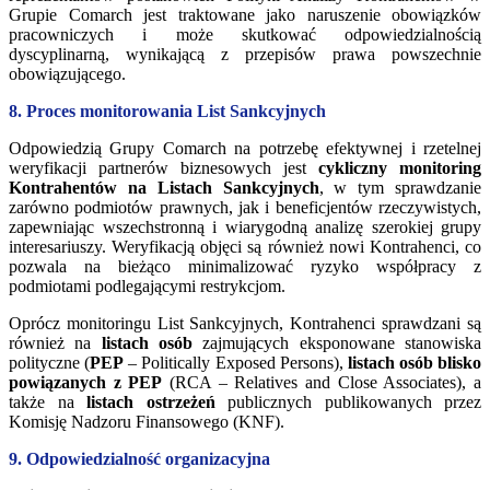
Grupie Comarch jest traktowane jako naruszenie obowiązków
pracowniczych i może skutkować odpowiedzialnością
dyscyplinarną, wynikającą z przepisów prawa powszechnie
obowiązującego.
8. Proces monitorowania List Sankcyjnych
Odpowiedzią Grupy Comarch na potrzebę efektywnej i rzetelnej
weryfikacji partnerów biznesowych jest
cykliczny monitoring
Kontrahentów na Listach Sankcyjnych
, w tym sprawdzanie
zarówno podmiotów prawnych, jak i beneficjentów rzeczywistych,
zapewniając wszechstronną i wiarygodną analizę szerokiej grupy
interesariuszy. Weryfikacją objęci są również nowi Kontrahenci, co
pozwala na bieżąco minimalizować ryzyko współpracy z
podmiotami podlegającymi restrykcjom.
Oprócz monitoringu List Sankcyjnych, Kontrahenci sprawdzani są
również na
listach osób
zajmujących eksponowane stanowiska
polityczne (
PEP
– Politically Exposed Persons),
listach osób blisko
powiązanych z PEP
(RCA – Relatives and Close Associates), a
także na
listach ostrzeżeń
publicznych publikowanych przez
Komisję Nadzoru Finansowego (KNF).
9. Odpowiedzialność organizacyjna