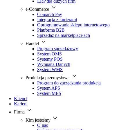
ERP dla dużych firm
e-Commerce
Comarch Pay
Integracja z kurierami
Oprogramowanie sklepu internetowego
Platforma B2B
Sprzedaż na marketplace'ach
Handel
Program sprzedażowy
System OMS
Systemy POS
Wymiana Danych
System WMS
Produkcja przemysłowa
Program do zarządzania produkcją
System APS
System MES
Klienci
Kariera
Firma
Kim jesteśmy
O nas