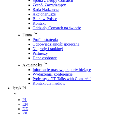
Spółki z Grupy Comarch
Zespół Zarządzający
Rada Nadzorcza
Akcjonariusze
Biura w Polsce
Kontakt
Oddziały Comarch na świecie
Firma
Profil i strategia
Odpowiedzialność społeczna
Nagrody i rankingi
Partnerzy
Dane osobowe
Aktualności
Informacje prasowe, raporty bieżące
Wydarzenia, konferencje
Podcasty - "IT Talks with Comarch"
Kontakt dla mediów
Język
PL
PL
EN
DE
FR