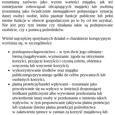
rozumianą zarówno jako wzrost wartości majątku, jak też
zmniejszenie zobowiązań obciążających majątek) lub osobistą
(rozumianą jako świadczenie niemajątkowe polepszające sytuację
danej osoby) osobie, która piastuje funkcje publiczne lub pełni
istotne funkcje w obrocie gospodarczym po to by cel ten uzyskać.
Nie jest przy tym istotne czy działania takie są podejmowane
osobiście, czy z pomocą pośredników.
Wśród najczęściej spotykanych działań o charakterze korupcyjnym
wyróżnia się, w szczególności:
przekupstwo/łapownictwo – w tym dwie jego odmiany:
bierną (nagabywanie, wymuszanie, zgoda na otrzymanie
korzyści, przyjęcie korzyści) i czynną (oferta, obietnica
wręczenia lub wręczenie korzyści).
wykorzystywanie środków oraz majątku
publicznego/prywatnego spółki do celów prywatnych lub
osobistych korzyści,
płatną protekcję/handel wpływami – rozumiane jako
powoływanie się na wpływy w instytucji dysponującej
środkami publicznymi albo wywołanie przekonania lub
utwierdzenie innej osoby w przekonaniu o istnieniu takich
wpływów, w tym proponowanie (aktywna płatna protekcja)
lub szukanie (bierna płatna protekcja) pośrednictwa
w załatwieniu sprawy w zamian za korzyść majątkową lub