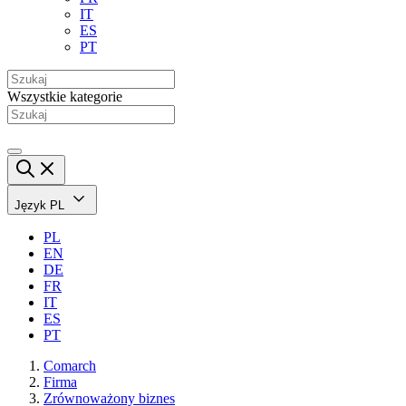
IT
ES
PT
Wszystkie kategorie
Język
PL
PL
EN
DE
FR
IT
ES
PT
Comarch
Firma
Zrównoważony biznes