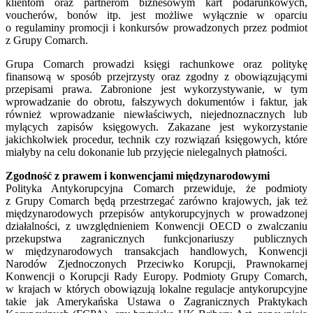
klientom oraz partnerom biznesowym kart podarunkowych,
voucherów, bonów itp. jest możliwe wyłącznie w oparciu
o regulaminy promocji i konkursów prowadzonych przez podmiot
z Grupy Comarch.
Grupa Comarch prowadzi księgi rachunkowe oraz politykę
finansową w sposób przejrzysty oraz zgodny z obowiązującymi
przepisami prawa. Zabronione jest wykorzystywanie, w tym
wprowadzanie do obrotu, fałszywych dokumentów i faktur, jak
również wprowadzanie niewłaściwych, niejednoznacznych lub
mylących zapisów księgowych. Zakazane jest wykorzystanie
jakichkolwiek procedur, technik czy rozwiązań księgowych, które
miałyby na celu dokonanie lub przyjęcie nielegalnych płatności.
Zgodność z prawem i konwencjami międzynarodowymi
Polityka Antykorupcyjna Comarch przewiduje, że podmioty
z Grupy Comarch będą przestrzegać zarówno krajowych, jak też
międzynarodowych przepisów antykorupcyjnych w prowadzonej
działalności, z uwzględnieniem Konwencji OECD o zwalczaniu
przekupstwa zagranicznych funkcjonariuszy publicznych
w międzynarodowych transakcjach handlowych, Konwencji
Narodów Zjednoczonych Przeciwko Korupcji, Prawnokarnej
Konwencji o Korupcji Rady Europy. Podmioty Grupy Comarch,
w krajach w których obowiązują lokalne regulacje antykorupcyjne
takie jak Amerykańska Ustawa o Zagranicznych Praktykach