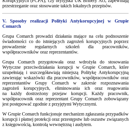
Korupcyjnych (FCPA), czy brytyjska UK Bribery Act, zapewniają
przestrzeganie oraz stosowanie takich lokalnych przepisów.
V. Sposoby realizacji Polityki Antykorupcyjnej w Grupie
Comarch
Grupa Comarch prowadzi działania mające na celu podnoszenie
świadomości co do istniejących zagrożeń korupcyjnych poprzez
prowadzenie regularnych szkoleń dla pracowników,
współpracowników oraz reprezentantów.
Grupa Comarch przygotowała oraz wdrożyła do stosowania
Wytyczne przeciwdziałania korupcji w Grupie Comarch, które
uzupełniają i uszczegóławiają niniejszą Politykę Antykorupcyjną
zawierając wskazówki dla pracowników, współpracowników oraz
reprezentantów Grupy Comarch w zakresie rozpoznawania
zagrożeń korupcyjnych, eliminowania ich oraz reagowania
na każdy dostrzeżony przejaw korupcji. Każdy pracownik,
współpracownik oraz reprezentant Grupy Comarch zobowiązany
jest postępować zgodnie z przyjętymi Wytycznymi.
W Grupie Comarch funkcjonuje mechanizm zgłaszania przypadków
korupcji i płatnej protekcji oraz przestępstw lub oszustw związanych
z księgowością, kontrolą wewnętrzną i audytem.