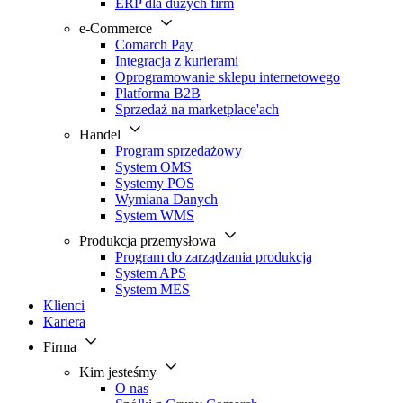
ERP dla dużych firm
e-Commerce
Comarch Pay
Integracja z kurierami
Oprogramowanie sklepu internetowego
Platforma B2B
Sprzedaż na marketplace'ach
Handel
Program sprzedażowy
System OMS
Systemy POS
Wymiana Danych
System WMS
Produkcja przemysłowa
Program do zarządzania produkcją
System APS
System MES
Klienci
Kariera
Firma
Kim jesteśmy
O nas