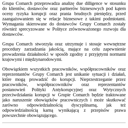
Grupa Comarch przeprowadza analizę due dilligence w stosunku
do klientów, dostawców oraz partnerów biznesowych pod kątem
oceny ryzyka korupcji oraz prania brudnych pieniędzy, przed
zaangażowaniem się w relacje biznesowe z takimi podmiotami.
Wymagania skierowane do dostawców Grupy Comarch zostały
również sprecyzowane w Polityce zrównoważonego rozwoju dla
dostawców.
Grupa Comarch stworzyła oraz utrzymuje i stosuje wewnętrzne
procedury zarzadzania jakością, mające na celu zapewnienie
prowadzenia działalności w sposób zgodny z przyjętymi normami
krajowymi i międzynarodowymi.
Obowiązkiem wszystkich pracowników, współpracowników oraz
reprezentantów Grupy Comarch jest unikanie sytuacji i działań,
które mogą prowadzić do korupcji. Nieprzestrzeganie przez
pracowników, współpracowników oraz reprezentantów
postanowień Polityki Antykorupcyjnej oraz Wytycznych
przeciwdziałania korupcji w Grupie Comarch będzie traktowane
jako naruszenie obowiązków pracowniczych i może skutkować
zarówno odpowiedzialnością dyscyplinarną, jak też
odpowiedzialnością karną wynikającą z przepisów prawa
powszechnie obowiązującego.