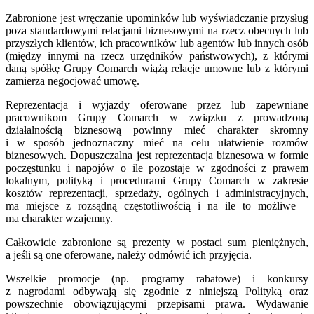
Zabronione jest wręczanie upominków lub wyświadczanie przysług
poza standardowymi relacjami biznesowymi na rzecz obecnych lub
przyszłych klientów, ich pracowników lub agentów lub innych osób
(między innymi na rzecz urzędników państwowych), z którymi
daną spółkę Grupy Comarch wiążą relacje umowne lub z którymi
zamierza negocjować umowę.
Reprezentacja i wyjazdy oferowane przez lub zapewniane
pracownikom Grupy Comarch w związku z prowadzoną
działalnością biznesową powinny mieć charakter skromny
i w sposób jednoznaczny mieć na celu ułatwienie rozmów
biznesowych. Dopuszczalna jest reprezentacja biznesowa w formie
poczęstunku i napojów o ile pozostaje w zgodności z prawem
lokalnym, polityką i procedurami Grupy Comarch w zakresie
kosztów reprezentacji, sprzedaży, ogólnych i administracyjnych,
ma miejsce z rozsądną częstotliwością i na ile to możliwe –
ma charakter wzajemny.
Całkowicie zabronione są prezenty w postaci sum pieniężnych,
a jeśli są one oferowane, należy odmówić ich przyjęcia.
Wszelkie promocje (np. programy rabatowe) i konkursy
z nagrodami odbywają się zgodnie z niniejszą Polityką oraz
powszechnie obowiązującymi przepisami prawa. Wydawanie