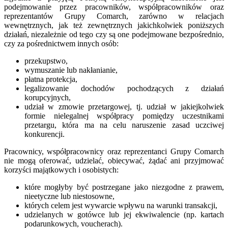
podejmowanie przez pracowników, współpracowników oraz
reprezentantów Grupy Comarch, zarówno w relacjach
wewnętrznych, jak też zewnętrznych jakichkolwiek poniższych
działań, niezależnie od tego czy są one podejmowane bezpośrednio,
czy za pośrednictwem innych osób:
przekupstwo,
wymuszanie lub nakłanianie,
płatna protekcja,
legalizowanie dochodów pochodzących z działań
korupcyjnych,
udział w zmowie przetargowej, tj. udział w jakiejkolwiek
formie nielegalnej współpracy pomiędzy uczestnikami
przetargu, która ma na celu naruszenie zasad uczciwej
konkurencji.
Pracownicy, współpracownicy oraz reprezentanci Grupy Comarch
nie mogą oferować, udzielać, obiecywać, żądać ani przyjmować
korzyści majątkowych i osobistych:
które mogłyby być postrzegane jako niezgodne z prawem,
nieetyczne lub niestosowne,
których celem jest wywarcie wpływu na warunki transakcji,
udzielanych w gotówce lub jej ekwiwalencie (np. kartach
podarunkowych, voucherach).