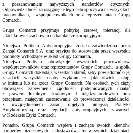
z poszanowaniem najwyższych standardów etycznych.
Odpowiedzialność za osiągnięcie tego celu spoczywa na wszystkich
pracownikach, współpracownikach oraz reprezentantach Grupy
Comarch.
Grupa Comarch przyjmuje politykę zerowej tolerancji dla
jakichkolwiek zachowań o charakterze korupcyjnym.
Niniejsza Polityka Antykorupcyjna została zatwierdzona przez
Zarząd Comarch S.A. oraz przyjęta do stosowania przez wszystkie
podmioty wchodzące w skład Grupy Comarch.
Niniejsza Polityka obowiązuje wszystkich pracowników,
współpracowników oraz reprezentantów Grupy Comarch, a spółki
Grupy Comarch dokładają wszelkich starań, żeby powiadomić o jej
zasadach wszystkie osoby wykonujące jakiekolwiek usługi
w imieniu lub na rzecz Grupy Comarch. Na osobach tych ciąży
obowiązek zapewnienia zgodności podejmowanych działań
z prawem lokalnym, krajowym i międzynarodowym oraz
przepisami mającymi zastosowanie do prowadzonej działalności,
z uwzględnieniem zasad objętych niniejszą Polityką
Antykorupcyjną oraz regulacji antykorupcyjnych zawartych
w Kodeksie Etyki Comarch.
Ponadto, Grupa Comarch wspiera i zachęca swoich klientów,
partnerów biznesowych i dostawców, aby w swoich działaniach