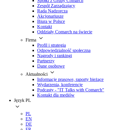
Spółki z Grupy Comarch
Zespół Zarządzający
Rada Nadzorcza
Akcjonariusze
Biura w Polsce
Kontakt
Oddziały Comarch na świecie
Firma
Profil i strategia
Odpowiedzialność społeczna
Nagrody i rankingi
Partnerzy
Dane osobowe
Aktualności
Informacje prasowe, raporty bieżące
Wydarzenia, konferencje
Podcasty - "IT Talks with Comarch"
Kontakt dla mediów
Język
PL
PL
EN
DE
FR