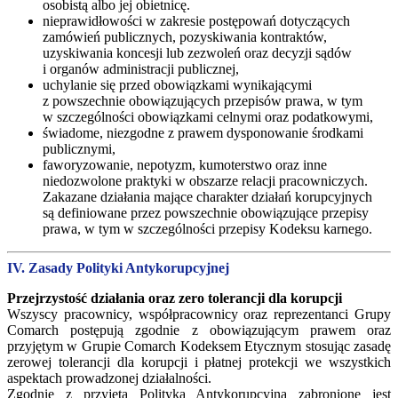
osobistą albo jej obietnicę.
nieprawidłowości w zakresie postępowań dotyczących
zamówień publicznych, pozyskiwania kontraktów,
uzyskiwania koncesji lub zezwoleń oraz decyzji sądów
i organów administracji publicznej,
uchylanie się przed obowiązkami wynikającymi
z powszechnie obowiązujących przepisów prawa, w tym
w szczególności obowiązkami celnymi oraz podatkowymi,
świadome, niezgodne z prawem dysponowanie środkami
publicznymi,
faworyzowanie, nepotyzm, kumoterstwo oraz inne
niedozwolone praktyki w obszarze relacji pracowniczych.
Zakazane działania mające charakter działań korupcyjnych
są definiowane przez powszechnie obowiązujące przepisy
prawa, w tym w szczególności przepisy Kodeksu karnego.
IV. Zasady Polityki Antykorupcyjnej
Przejrzystość działania oraz zero tolerancji dla korupcji
Wszyscy pracownicy, współpracownicy oraz reprezentanci Grupy
Comarch postępują zgodnie z obowiązującym prawem oraz
przyjętym w Grupie Comarch Kodeksem Etycznym stosując zasadę
zerowej tolerancji dla korupcji i płatnej protekcji we wszystkich
aspektach prowadzonej działalności.
Zgodnie z przyjętą Polityką Antykorupcyjną zabronione jest