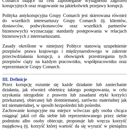
Comarch mające na celu zapobieganie wystąpieniu zagrożeń
korupcyjnych oraz reagowanie na jakiekolwiek przejawy korupcji.
Polityka antykorupcyjna Grupy Comarch jest skierowana również
do wszelkich interesariuszy Grupy Comarch (tj. klientów,
dostawców, podwykonawców oraz wszelkich partnerów
biznesowych) wyznaczając standardy postępowania w relacjach
biznesowych z interesariuszami.
Zasady określone w niniejszej Polityce stanowią uzupełnienie
przepisów prawa krajowego i międzynarodowego w zakresie
przeciwdziałania korupcji, a obowiązek przestrzegania tych
przepisów ciąży na każdym pracowniku, współpracowniku oraz
reprezentancie Grupy Comarch.
III. Definicje
Przez korupcję rozumie się każde działanie lub zaniechanie
działania, jak również obietnicę takiego postępowania, w celu
uzyskania niezgodnie z prawem lub zasadami etyki korzyści
przekazanej, obiecanej lub domniemanej, zarówno materialnej jak
też niematerialnej, w sposób bezpośredni lub pośredni.
Zachowanie korupcyjne ma miejsce wówczas gdy osoba chcąca
osiągnąć jakiś cel dla siebie lub reprezentowanego przez siebie
podmiotu albo osoby obiecuje, proponuje lub wręcza korzyść
majątkową (tj. korzyść której wartość da się wyrazić w pieniądzu