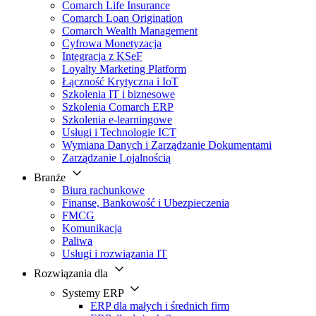
Comarch Life Insurance
Comarch Loan Origination
Comarch Wealth Management
Cyfrowa Monetyzacja
Integracja z KSeF
Loyalty Marketing Platform
Łączność Krytyczna i IoT
Szkolenia IT i biznesowe
Szkolenia Comarch ERP
Szkolenia e-learningowe
Usługi i Technologie ICT
Wymiana Danych i Zarządzanie Dokumentami
Zarządzanie Lojalnością
Branże
Biura rachunkowe
Finanse, Bankowość i Ubezpieczenia
FMCG
Komunikacja
Paliwa
Usługi i rozwiązania IT
Rozwiązania dla
Systemy ERP
ERP dla małych i średnich firm