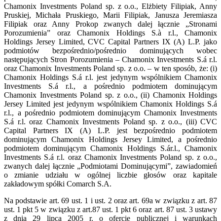
Chamonix Investments Poland sp. z o.o., Elżbiety Filipiak, Anny
Pruskiej, Michała Pruskiego, Marii Filipiak, Janusza Jeremiasza
Filipiak oraz Anny Prokop zwanych dalej łącznie „Stronami
Porozumienia” oraz Chamonix Holdings S.à r.l., Chamonix
Holdings Jersey Limited, CVC Capital Partners IX (A) L.P. jako
podmiotów bezpośrednio/pośrednio dominujących wobec
następujących Stron Porozumienia – Chamonix Investments S.á r.l.
oraz Chamonix Investments Poland sp. z o.o. – w ten sposób, że: (i)
Chamonix Holdings S.á r.l. jest jedynym wspólnikiem Chamonix
Investments S.á r.l., a pośrednio podmiotem dominującym
Chamonix Investments Poland sp. z o.o., (ii) Chamonix Holdings
Jersey Limited jest jedynym wspólnikiem Chamonix Holdings S.á
r.l., a pośrednio podmiotem dominującym Chamonix Investments
S.á r.l. oraz Chamonix Investments Poland sp. z o.o., (iii) CVC
Capital Partners IX (A) L.P. jest bezpośrednio podmiotem
dominującym Chamonix Holdings Jersey Limited, a pośrednio
podmiotem dominującym Chamonix Holdings S.ár.l., Chamonix
Investments S.á r.l. oraz Chamonix Investments Poland sp. z o.o.,
zwanych dalej łącznie „Podmiotami Dominującymi”, zawiadomień
o zmianie udziału w ogólnej liczbie głosów oraz kapitale
zakładowym spółki Comarch S.A.
Na podstawie art. 69 ust. 1 i ust. 2 oraz art. 69a w związku z art. 87
ust. 1 pkt 5 w związku z art.87 ust. 1 pkt 6 oraz art. 87 ust. 3 ustawy
z dnia 29 lipca 2005 r. o ofercie publicznej i warunkach