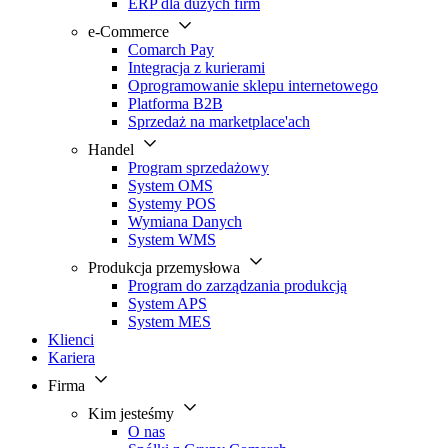
ERP dla dużych firm
e-Commerce
Comarch Pay
Integracja z kurierami
Oprogramowanie sklepu internetowego
Platforma B2B
Sprzedaż na marketplace'ach
Handel
Program sprzedażowy
System OMS
Systemy POS
Wymiana Danych
System WMS
Produkcja przemysłowa
Program do zarządzania produkcją
System APS
System MES
Klienci
Kariera
Firma
Kim jesteśmy
O nas