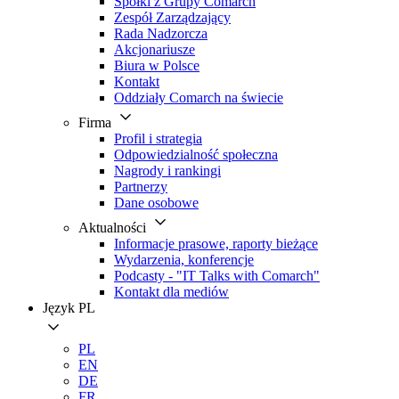
Spółki z Grupy Comarch
Zespół Zarządzający
Rada Nadzorcza
Akcjonariusze
Biura w Polsce
Kontakt
Oddziały Comarch na świecie
Firma
Profil i strategia
Odpowiedzialność społeczna
Nagrody i rankingi
Partnerzy
Dane osobowe
Aktualności
Informacje prasowe, raporty bieżące
Wydarzenia, konferencje
Podcasty - "IT Talks with Comarch"
Kontakt dla mediów
Język
PL
PL
EN
DE
FR