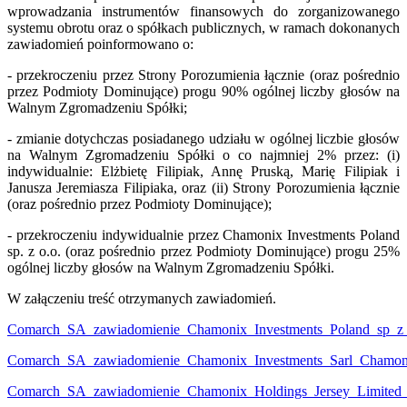
wprowadzania instrumentów finansowych do zorganizowanego
systemu obrotu oraz o spółkach publicznych, w ramach dokonanych
zawiadomień poinformowano o:
- przekroczeniu przez Strony Porozumienia łącznie (oraz pośrednio
przez Podmioty Dominujące) progu 90% ogólnej liczby głosów na
Walnym Zgromadzeniu Spółki;
- zmianie dotychczas posiadanego udziału w ogólnej liczbie głosów
na Walnym Zgromadzeniu Spółki o co najmniej 2% przez: (i)
indywidualnie: Elżbietę Filipiak, Annę Pruską, Marię Filipiak i
Janusza Jeremiasza Filipiaka, oraz (ii) Strony Porozumienia łącznie
(oraz pośrednio przez Podmioty Dominujące);
- przekroczeniu indywidualnie przez Chamonix Investments Poland
sp. z o.o. (oraz pośrednio przez Podmioty Dominujące) progu 25%
ogólnej liczby głosów na Walnym Zgromadzeniu Spółki.
W załączeniu treść otrzymanych zawiadomień.
Comarch_SA_zawiadomienie_Chamonix_Investments_Poland_sp_z_
Comarch_SA_zawiadomienie_Chamonix_Investments_Sarl_Chamoni
Comarch_SA_zawiadomienie_Chamonix_Holdings_Jersey_Limited_