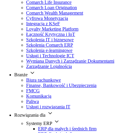
Comarch Life Insurance
Comarch Loan Origination
Comarch Wealth Management
Cyfrowa Monetyzacja
Integracja z KSeF
Loyalty Marketing Platform
Łączność Krytyczna i IoT
Szkolenia IT i biznesowe
Szkolenia Comarch ERP
Szkolenia e-learningowe
Usługi i Technologie ICT
Wymiana Danych i Zarządzanie Dokumentami
Zarządzanie Lojalnością
Branże
Biura rachunkowe
Finanse, Bankowość i Ubezpieczenia
FMCG
Komunikacja
Paliwa
Usługi i rozwiązania IT
Rozwiązania dla
Systemy ERP
ERP dla małych i średnich firm