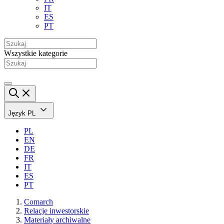
IT
ES
PT
Wszystkie kategorie
Język
PL
PL
EN
DE
FR
IT
ES
PT
Comarch
Relacje inwestorskie
Materiały archiwalne