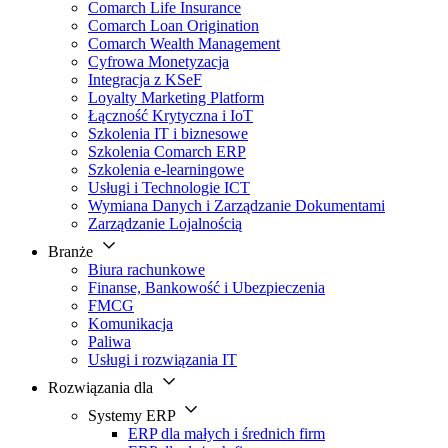
Comarch Life Insurance
Comarch Loan Origination
Comarch Wealth Management
Cyfrowa Monetyzacja
Integracja z KSeF
Loyalty Marketing Platform
Łączność Krytyczna i IoT
Szkolenia IT i biznesowe
Szkolenia Comarch ERP
Szkolenia e-learningowe
Usługi i Technologie ICT
Wymiana Danych i Zarządzanie Dokumentami
Zarządzanie Lojalnością
Branże
Biura rachunkowe
Finanse, Bankowość i Ubezpieczenia
FMCG
Komunikacja
Paliwa
Usługi i rozwiązania IT
Rozwiązania dla
Systemy ERP
ERP dla małych i średnich firm