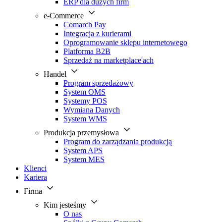
ERP dla dużych firm
e-Commerce
Comarch Pay
Integracja z kurierami
Oprogramowanie sklepu internetowego
Platforma B2B
Sprzedaż na marketplace'ach
Handel
Program sprzedażowy
System OMS
Systemy POS
Wymiana Danych
System WMS
Produkcja przemysłowa
Program do zarządzania produkcją
System APS
System MES
Klienci
Kariera
Firma
Kim jesteśmy
O nas