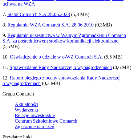
uchwał na WZA
7.
Statut Comarch S.A.28.06.2023
(5,8 MB)
8.
Regulamin WZA Comarch S.A. 28.06.2010
(0,3MB)
9.
Regulamin uczestnictwa w Walnym Zgromadzeniu Comarch
S.A. za pośrednictwem środków komunikacji elektronicznej
(5,5MB)
10.
Oświadczenie o udziale w e-WZ Comarch S.A.
(5,5 MB)
11.
Sprawozdanie Rady Nadzorczej o wynagrodzeniach
(0,6 MB)
12.
Raport biegłego z oceny sprawozdania Rady Nadzorczej
o wynagrodzeniach
(0,3 MB)
Grupa Comarch
Aktualności
Wydarzenia
Relacje inwestorskie
Centrum Szkoleniowe Comarch
Zgłaszanie naruszeń
Przydatne linki