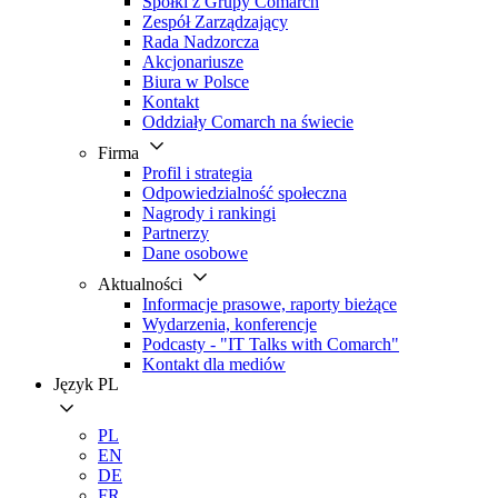
Spółki z Grupy Comarch
Zespół Zarządzający
Rada Nadzorcza
Akcjonariusze
Biura w Polsce
Kontakt
Oddziały Comarch na świecie
Firma
Profil i strategia
Odpowiedzialność społeczna
Nagrody i rankingi
Partnerzy
Dane osobowe
Aktualności
Informacje prasowe, raporty bieżące
Wydarzenia, konferencje
Podcasty - "IT Talks with Comarch"
Kontakt dla mediów
Język
PL
PL
EN
DE
FR