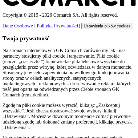
Copyright © 2015 - 2026 Comarch SA. All rights reserved.
Dane Osobowe i Polityka Prywatności
|
Ustawienia plików cookies
Twoja prywatność
Na stronach internetowych GK Comarch zarówno my jak i nasi
partnerzy stosujemy pliki cookie i targetowanie. Pliki cookie
(inaczej „ciasteczka”) to niewielkie pliki tekstowe wysyłane do
przeglądarki przez witrynę, którą odwiedzasz w danym momencie.
Stosujemy je w celu zapewnienia prawidłowego funkcjonowania
strony oraz w celach analitycznych, statystycznych,
marketingowych i reklamowych – do serwowanie reklam, których
treść jest oparta na odwiedzanych przez Ciebie stronach GK
Comarch (remarketing).
Zgodę na pliki cookie możesz wyrazić, klikając „Zaakceptuj
wszystkie”. Jeśli chcesz dostosować swoje wybory, kliknij
„Ustawienia”. Możesz w dowolnym momencie cofnąć pierwotnie
udzieloną zgodę lub dokonać zmiany preferencji, klikając przycisk
„Ustawienia”.
Korzystanie z plików cookie we wskazanych powyżej celach