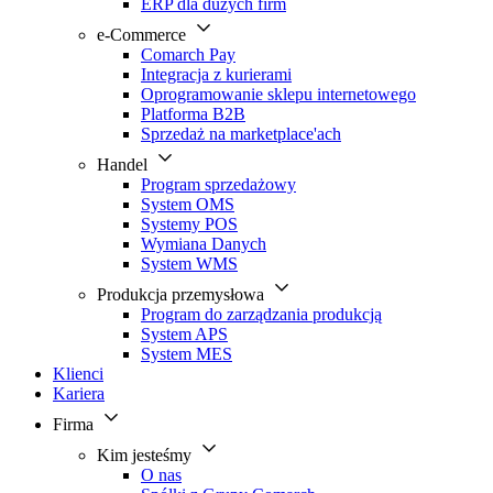
ERP dla dużych firm
e-Commerce
Comarch Pay
Integracja z kurierami
Oprogramowanie sklepu internetowego
Platforma B2B
Sprzedaż na marketplace'ach
Handel
Program sprzedażowy
System OMS
Systemy POS
Wymiana Danych
System WMS
Produkcja przemysłowa
Program do zarządzania produkcją
System APS
System MES
Klienci
Kariera
Firma
Kim jesteśmy
O nas