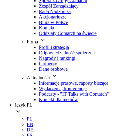
Spółki z Grupy Comarch
Zespół Zarządzający
Rada Nadzorcza
Akcjonariusze
Biura w Polsce
Kontakt
Oddziały Comarch na świecie
Firma
Profil i strategia
Odpowiedzialność społeczna
Nagrody i rankingi
Partnerzy
Dane osobowe
Aktualności
Informacje prasowe, raporty bieżące
Wydarzenia, konferencje
Podcasty - "IT Talks with Comarch"
Kontakt dla mediów
Język
PL
PL
EN
DE
FR