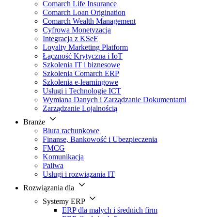
Comarch Life Insurance
Comarch Loan Origination
Comarch Wealth Management
Cyfrowa Monetyzacja
Integracja z KSeF
Loyalty Marketing Platform
Łączność Krytyczna i IoT
Szkolenia IT i biznesowe
Szkolenia Comarch ERP
Szkolenia e-learningowe
Usługi i Technologie ICT
Wymiana Danych i Zarządzanie Dokumentami
Zarządzanie Lojalnością
Branże
Biura rachunkowe
Finanse, Bankowość i Ubezpieczenia
FMCG
Komunikacja
Paliwa
Usługi i rozwiązania IT
Rozwiązania dla
Systemy ERP
ERP dla małych i średnich firm