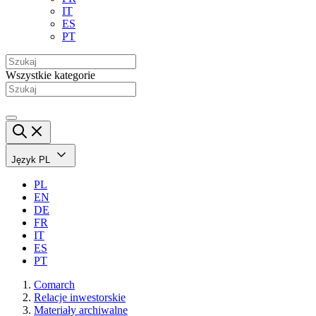
IT
ES
PT
Wszystkie kategorie
Język
PL
PL
EN
DE
FR
IT
ES
PT
Comarch
Relacje inwestorskie
Materiały archiwalne