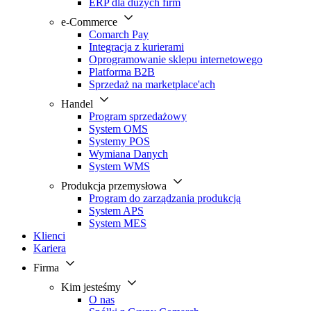
ERP dla dużych firm
e-Commerce
Comarch Pay
Integracja z kurierami
Oprogramowanie sklepu internetowego
Platforma B2B
Sprzedaż na marketplace'ach
Handel
Program sprzedażowy
System OMS
Systemy POS
Wymiana Danych
System WMS
Produkcja przemysłowa
Program do zarządzania produkcją
System APS
System MES
Klienci
Kariera
Firma
Kim jesteśmy
O nas