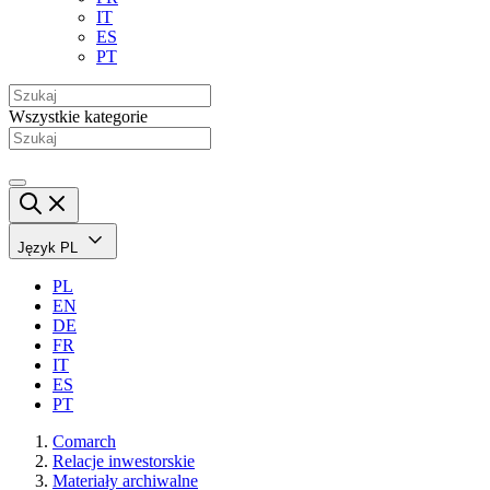
IT
ES
PT
Wszystkie kategorie
Język
PL
PL
EN
DE
FR
IT
ES
PT
Comarch
Relacje inwestorskie
Materiały archiwalne