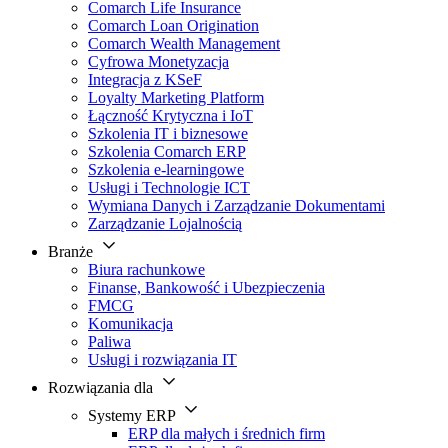
Comarch Life Insurance
Comarch Loan Origination
Comarch Wealth Management
Cyfrowa Monetyzacja
Integracja z KSeF
Loyalty Marketing Platform
Łączność Krytyczna i IoT
Szkolenia IT i biznesowe
Szkolenia Comarch ERP
Szkolenia e-learningowe
Usługi i Technologie ICT
Wymiana Danych i Zarządzanie Dokumentami
Zarządzanie Lojalnością
Branże
Biura rachunkowe
Finanse, Bankowość i Ubezpieczenia
FMCG
Komunikacja
Paliwa
Usługi i rozwiązania IT
Rozwiązania dla
Systemy ERP
ERP dla małych i średnich firm