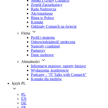
Spółki z Grupy Comarch
Zespół Zarządzający
Rada Nadzorcza
Akcjonariusze
Biura w Polsce
Kontakt
Oddziały Comarch na świecie
Firma
Profil i strategia
Odpowiedzialność społeczna
Nagrody i rankingi
Partnerzy
Dane osobowe
Aktualności
Informacje prasowe, raporty bieżące
Wydarzenia, konferencje
Podcasty - "IT Talks with Comarch"
Kontakt dla mediów
Język
PL
PL
EN
DE
FR