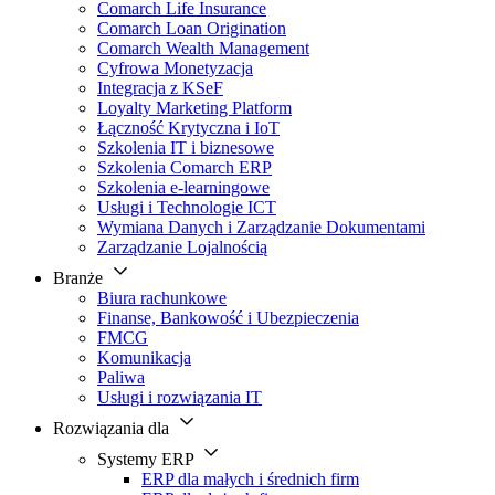
Comarch Life Insurance
Comarch Loan Origination
Comarch Wealth Management
Cyfrowa Monetyzacja
Integracja z KSeF
Loyalty Marketing Platform
Łączność Krytyczna i IoT
Szkolenia IT i biznesowe
Szkolenia Comarch ERP
Szkolenia e-learningowe
Usługi i Technologie ICT
Wymiana Danych i Zarządzanie Dokumentami
Zarządzanie Lojalnością
Branże
Biura rachunkowe
Finanse, Bankowość i Ubezpieczenia
FMCG
Komunikacja
Paliwa
Usługi i rozwiązania IT
Rozwiązania dla
Systemy ERP
ERP dla małych i średnich firm