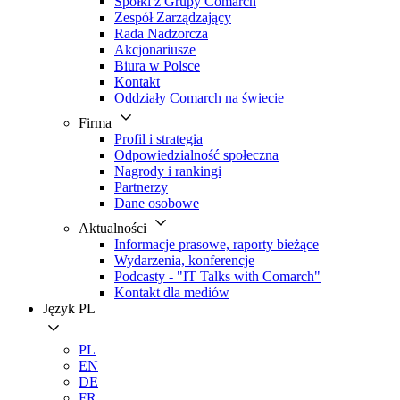
Spółki z Grupy Comarch
Zespół Zarządzający
Rada Nadzorcza
Akcjonariusze
Biura w Polsce
Kontakt
Oddziały Comarch na świecie
Firma
Profil i strategia
Odpowiedzialność społeczna
Nagrody i rankingi
Partnerzy
Dane osobowe
Aktualności
Informacje prasowe, raporty bieżące
Wydarzenia, konferencje
Podcasty - "IT Talks with Comarch"
Kontakt dla mediów
Język
PL
PL
EN
DE
FR