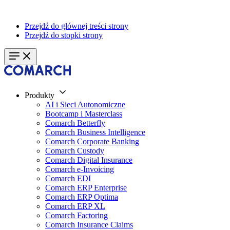
Przejdź do głównej treści strony
Przejdź do stopki strony
Produkty
AI i Sieci Autonomiczne
Bootcamp i Masterclass
Comarch Betterfly
Comarch Business Intelligence
Comarch Corporate Banking
Comarch Custody
Comarch Digital Insurance
Comarch e-Invoicing
Comarch EDI
Comarch ERP Enterprise
Comarch ERP Optima
Comarch ERP XL
Comarch Factoring
Comarch Insurance Claims