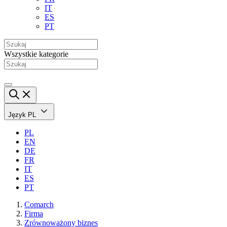
IT
ES
PT
Wszystkie kategorie
Język
PL
PL
EN
DE
FR
IT
ES
PT
Comarch
Firma
Zrównoważony biznes