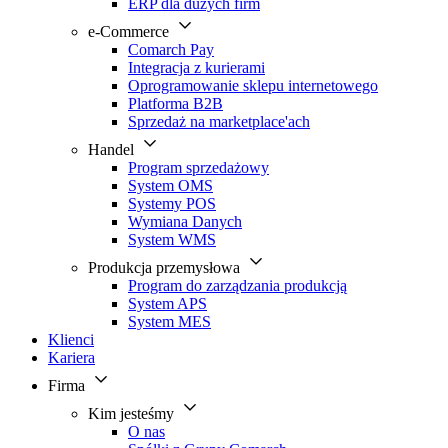
ERP dla dużych firm
e-Commerce
Comarch Pay
Integracja z kurierami
Oprogramowanie sklepu internetowego
Platforma B2B
Sprzedaż na marketplace'ach
Handel
Program sprzedażowy
System OMS
Systemy POS
Wymiana Danych
System WMS
Produkcja przemysłowa
Program do zarządzania produkcją
System APS
System MES
Klienci
Kariera
Firma
Kim jesteśmy
O nas