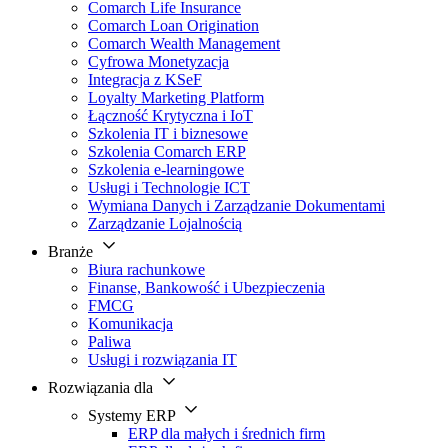
Comarch Life Insurance
Comarch Loan Origination
Comarch Wealth Management
Cyfrowa Monetyzacja
Integracja z KSeF
Loyalty Marketing Platform
Łączność Krytyczna i IoT
Szkolenia IT i biznesowe
Szkolenia Comarch ERP
Szkolenia e-learningowe
Usługi i Technologie ICT
Wymiana Danych i Zarządzanie Dokumentami
Zarządzanie Lojalnością
Branże
Biura rachunkowe
Finanse, Bankowość i Ubezpieczenia
FMCG
Komunikacja
Paliwa
Usługi i rozwiązania IT
Rozwiązania dla
Systemy ERP
ERP dla małych i średnich firm