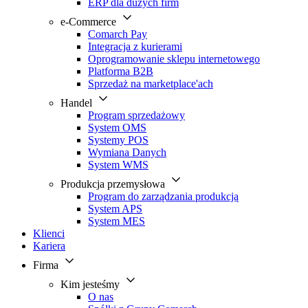
ERP dla dużych firm
e-Commerce
Comarch Pay
Integracja z kurierami
Oprogramowanie sklepu internetowego
Platforma B2B
Sprzedaż na marketplace'ach
Handel
Program sprzedażowy
System OMS
Systemy POS
Wymiana Danych
System WMS
Produkcja przemysłowa
Program do zarządzania produkcją
System APS
System MES
Klienci
Kariera
Firma
Kim jesteśmy
O nas