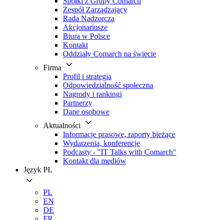
Spółki z Grupy Comarch
Zespół Zarządzający
Rada Nadzorcza
Akcjonariusze
Biura w Polsce
Kontakt
Oddziały Comarch na świecie
Firma
Profil i strategia
Odpowiedzialność społeczna
Nagrody i rankingi
Partnerzy
Dane osobowe
Aktualności
Informacje prasowe, raporty bieżące
Wydarzenia, konferencje
Podcasty - "IT Talks with Comarch"
Kontakt dla mediów
Język
PL
PL
EN
DE
FR