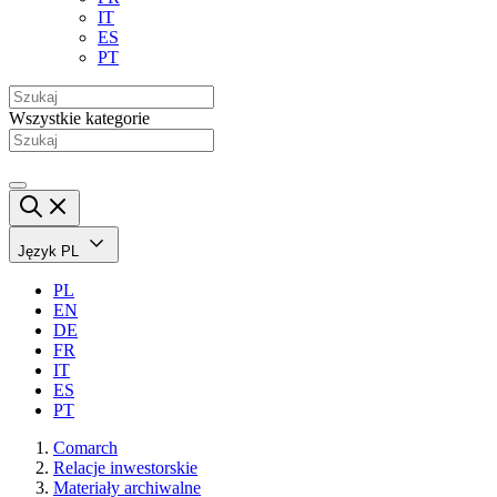
IT
ES
PT
Wszystkie kategorie
Język
PL
PL
EN
DE
FR
IT
ES
PT
Comarch
Relacje inwestorskie
Materiały archiwalne