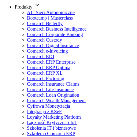
Produkty
AI i Sieci Autonomiczne
Bootcamp i Masterclass
Comarch Betterfly
Comarch Business Intelligence
Comarch Corporate Banking
Comarch Custody
Comarch Digital Insurance
Comarch e-Invoicing
Comarch EDI
Comarch ERP Enterprise
Comarch ERP Optima
Comarch ERP XL
Comarch Factoring
Comarch Insurance Claims
Comarch Life Insurance
Comarch Loan Origination
Comarch Wealth Management
Cyfrowa Monetyzacja
Integracja z KSeF
Loyalty Marketing Platform
Łączność Krytyczna i IoT
Szkolenia IT i biznesowe
Szkolenia Comarch ERP