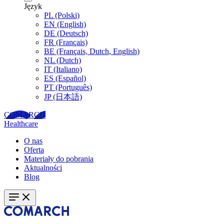
Język
PL
(Polski)
EN
(English)
DE
(Deutsch)
FR
(Français)
BE
(Français, Dutch, English)
NL
(Dutch)
IT
(Italiano)
ES
(Español)
PT
(Português)
JP
(日本語)
COMARCH
Healthcare
O nas
Oferta
Materiały do pobrania
Aktualności
Blog