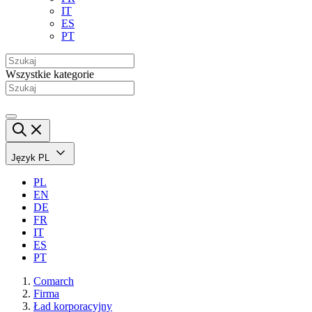
IT
ES
PT
Wszystkie kategorie
Język
PL
PL
EN
DE
FR
IT
ES
PT
Comarch
Firma
Ład korporacyjny