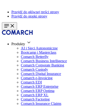
Przejdź do głównej treści strony
Przejdź do stopki strony
Produkty
AI i Sieci Autonomiczne
Bootcamp i Masterclass
Comarch Betterfly
Comarch Business Intelligence
Comarch Corporate Banking
Comarch Custody
Comarch Digital Insurance
Comarch e-Invoicing
Comarch EDI
Comarch ERP Enterprise
Comarch ERP Optima
Comarch ERP XL
Comarch Factoring
Comarch Insurance Claims