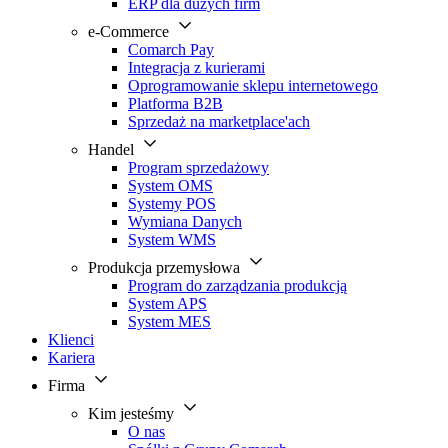
ERP dla dużych firm
e-Commerce
Comarch Pay
Integracja z kurierami
Oprogramowanie sklepu internetowego
Platforma B2B
Sprzedaż na marketplace'ach
Handel
Program sprzedażowy
System OMS
Systemy POS
Wymiana Danych
System WMS
Produkcja przemysłowa
Program do zarządzania produkcją
System APS
System MES
Klienci
Kariera
Firma
Kim jesteśmy
O nas