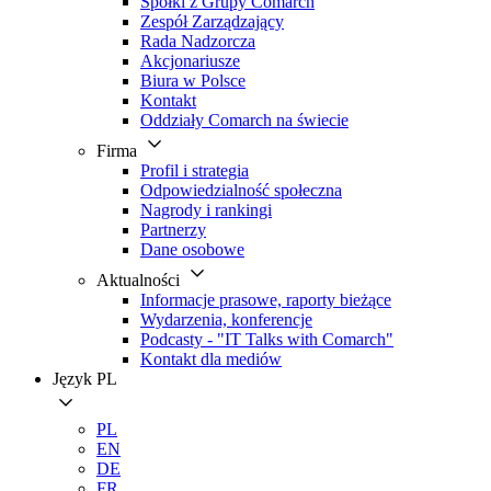
Spółki z Grupy Comarch
Zespół Zarządzający
Rada Nadzorcza
Akcjonariusze
Biura w Polsce
Kontakt
Oddziały Comarch na świecie
Firma
Profil i strategia
Odpowiedzialność społeczna
Nagrody i rankingi
Partnerzy
Dane osobowe
Aktualności
Informacje prasowe, raporty bieżące
Wydarzenia, konferencje
Podcasty - "IT Talks with Comarch"
Kontakt dla mediów
Język
PL
PL
EN
DE
FR