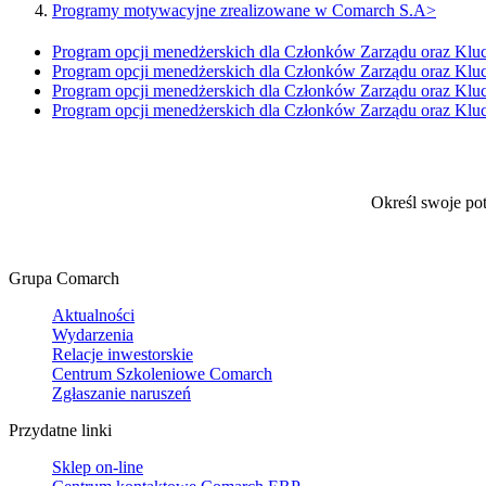
Programy motywacyjne zrealizowane w Comarch S.A>
Program opcji menedżerskich dla Członków Zarządu oraz Klu
Program opcji menedżerskich dla Członków Zarządu oraz Klu
Program opcji menedżerskich dla Członków Zarządu oraz Klu
Program opcji menedżerskich dla Członków Zarządu oraz Klu
Określ swoje po
Grupa Comarch
Aktualności
Wydarzenia
Relacje inwestorskie
Centrum Szkoleniowe Comarch
Zgłaszanie naruszeń
Przydatne linki
Sklep on-line