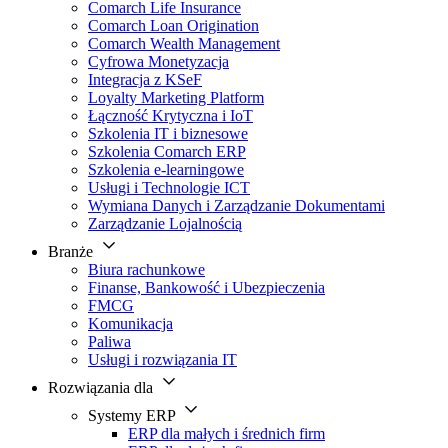
Comarch Life Insurance
Comarch Loan Origination
Comarch Wealth Management
Cyfrowa Monetyzacja
Integracja z KSeF
Loyalty Marketing Platform
Łączność Krytyczna i IoT
Szkolenia IT i biznesowe
Szkolenia Comarch ERP
Szkolenia e-learningowe
Usługi i Technologie ICT
Wymiana Danych i Zarządzanie Dokumentami
Zarządzanie Lojalnością
Branże
Biura rachunkowe
Finanse, Bankowość i Ubezpieczenia
FMCG
Komunikacja
Paliwa
Usługi i rozwiązania IT
Rozwiązania dla
Systemy ERP
ERP dla małych i średnich firm