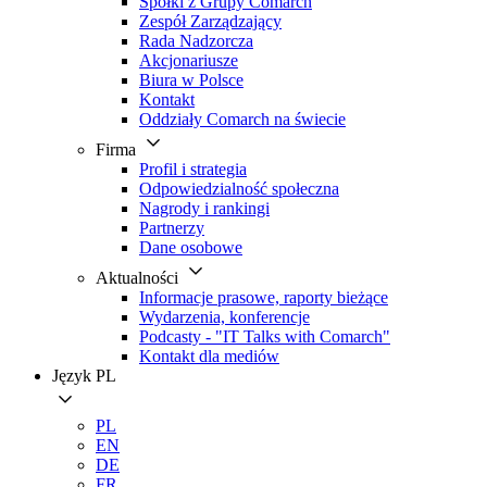
Spółki z Grupy Comarch
Zespół Zarządzający
Rada Nadzorcza
Akcjonariusze
Biura w Polsce
Kontakt
Oddziały Comarch na świecie
Firma
Profil i strategia
Odpowiedzialność społeczna
Nagrody i rankingi
Partnerzy
Dane osobowe
Aktualności
Informacje prasowe, raporty bieżące
Wydarzenia, konferencje
Podcasty - "IT Talks with Comarch"
Kontakt dla mediów
Język
PL
PL
EN
DE
FR