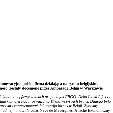
nnowacyjna polska firma działająca na rynku belgijskim.
ność, zostały docenione przez Ambasadę Belgii w Warszawie.
okonania tej firmy w takich grupach jak ERGO, Delta Lloyd Life czy
gijskim, oferującą rozwiązania IT dla wszystkich branż. Dlatego było
czym i zaprezentować, jak rozwija biznes w Belgii. Życzymy
chodniej –
mówi Nicolas Neve de Mevergnies, Attaché Ekonomiczny