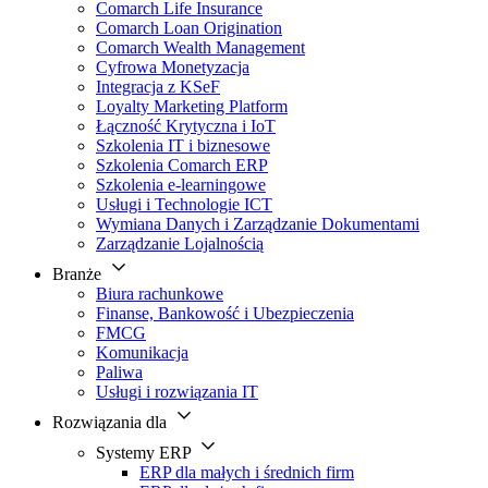
Comarch Life Insurance
Comarch Loan Origination
Comarch Wealth Management
Cyfrowa Monetyzacja
Integracja z KSeF
Loyalty Marketing Platform
Łączność Krytyczna i IoT
Szkolenia IT i biznesowe
Szkolenia Comarch ERP
Szkolenia e-learningowe
Usługi i Technologie ICT
Wymiana Danych i Zarządzanie Dokumentami
Zarządzanie Lojalnością
Branże
Biura rachunkowe
Finanse, Bankowość i Ubezpieczenia
FMCG
Komunikacja
Paliwa
Usługi i rozwiązania IT
Rozwiązania dla
Systemy ERP
ERP dla małych i średnich firm