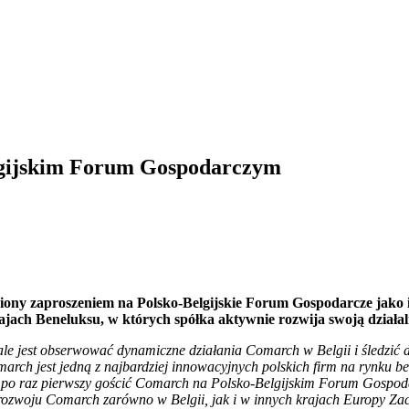
elgijskim Forum Gospodarczym
ony zaproszeniem na Polsko-Belgijskie Forum Gospodarcze jako i
ach Beneluksu, w których spółka aktywnie rozwija swoją działal
le jest obserwować dynamiczne działania Comarch w Belgii i śledzić d
rch jest jedną z najbardziej innowacyjnych polskich firm na rynku bel
po raz pierwszy gościć Comarch na Polsko-Belgijskim Forum Gospodar
rozwoju Comarch zarówno w Belgii, jak i w innych krajach Europy Za