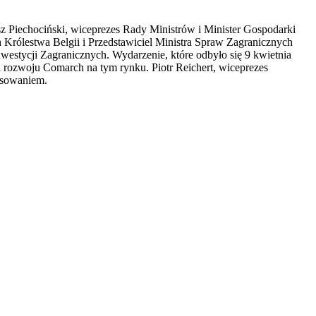
sz Piechociński, wiceprezes Rady Ministrów i Minister Gospodarki
 Królestwa Belgii i Przedstawiciel Ministra Spraw Zagranicznych
nwestycji Zagranicznych. Wydarzenie, które odbyło się 9 kwietnia
i rozwoju Comarch na tym rynku. Piotr Reichert, wiceprezes
resowaniem.