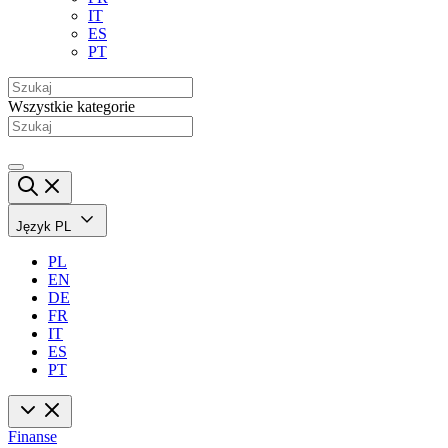
IT
ES
PT
Wszystkie kategorie
Język
PL
PL
EN
DE
FR
IT
ES
PT
Finanse