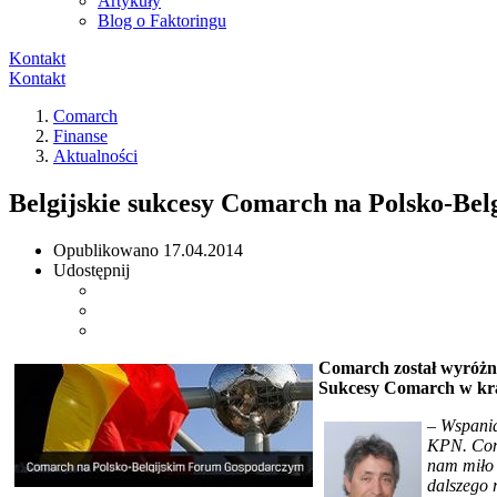
Artykuły
Blog o Faktoringu
Kontakt
Kontakt
Comarch
Finanse
Aktualności
Belgijskie sukcesy Comarch na Polsko-B
Opublikowano
17.04.2014
Udostępnij
Comarch został wyróżni
Sukcesy Comarch w kraj
– Wspania
KPN. Coma
nam miło 
dalszego 