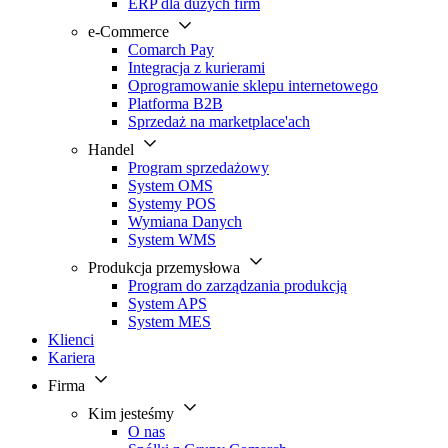
ERP dla dużych firm
e-Commerce
Comarch Pay
Integracja z kurierami
Oprogramowanie sklepu internetowego
Platforma B2B
Sprzedaż na marketplace'ach
Handel
Program sprzedażowy
System OMS
Systemy POS
Wymiana Danych
System WMS
Produkcja przemysłowa
Program do zarządzania produkcją
System APS
System MES
Klienci
Kariera
Firma
Kim jesteśmy
O nas