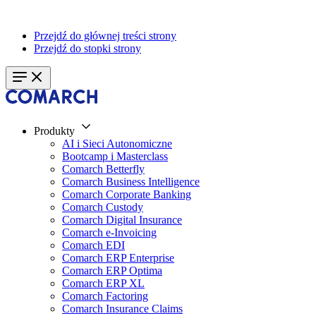
Przejdź do głównej treści strony
Przejdź do stopki strony
Produkty
AI i Sieci Autonomiczne
Bootcamp i Masterclass
Comarch Betterfly
Comarch Business Intelligence
Comarch Corporate Banking
Comarch Custody
Comarch Digital Insurance
Comarch e-Invoicing
Comarch EDI
Comarch ERP Enterprise
Comarch ERP Optima
Comarch ERP XL
Comarch Factoring
Comarch Insurance Claims