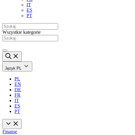
IT
ES
PT
Wszystkie kategorie
Język
PL
PL
EN
DE
FR
IT
ES
PT
Finanse