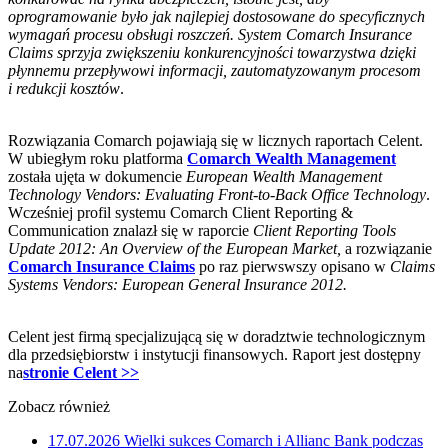
oprogramowanie było jak najlepiej dostosowane do specyficznych
wymagań procesu obsługi roszczeń. System Comarch Insurance
Claims sprzyja zwiększeniu konkurencyjności towarzystwa dzięki
płynnemu przepływowi informacji, zautomatyzowanym procesom
i redukcji kosztów
.
Rozwiązania Comarch pojawiają się w licznych raportach Celent.
W ubiegłym roku platforma
Comarch Wealth Management
została ujęta w dokumencie
European Wealth Management
Technology Vendors: Evaluating Front-to-Back Office Technology
.
Wcześniej profil systemu Comarch Client Reporting &
Communication znalazł się w raporcie
Client Reporting Tools
Update 2012: An Overview of the European Market,
a rozwiązanie
Comarch Insurance Claims
po raz pierwswszy opisano w
Claims
Systems Vendors: European General Insurance 2012.
Celent jest firmą specjalizującą się w doradztwie technologicznym
dla przedsiębiorstw i instytucji finansowych. Raport jest dostępny
na
stronie Celent >>
Zobacz również
17.07.2026
Wielki sukces Comarch i Allianc Bank podczas