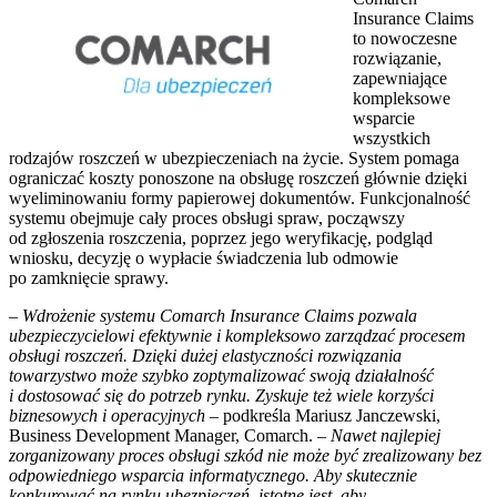
Insurance Claims
to nowoczesne
rozwiązanie,
zapewniające
kompleksowe
wsparcie
wszystkich
rodzajów roszczeń w ubezpieczeniach na życie. System pomaga
ograniczać koszty ponoszone na obsługę roszczeń głównie dzięki
wyeliminowaniu formy papierowej dokumentów. Funkcjonalność
systemu obejmuje cały proces obsługi spraw, począwszy
od zgłoszenia roszczenia, poprzez jego weryfikację, podgląd
wniosku, decyzję o wypłacie świadczenia lub odmowie
po zamknięcie sprawy.
–
Wdrożenie systemu Comarch Insurance Claims pozwala
ubezpieczycielowi efektywnie i kompleksowo zarządzać procesem
obsługi roszczeń. Dzięki dużej elastyczności rozwiązania
towarzystwo może szybko zoptymalizować swoją działalność
i dostosować się do potrzeb rynku. Zyskuje też wiele korzyści
biznesowych i operacyjnych
– podkreśla Mariusz Janczewski,
Business Development Manager, Comarch. –
Nawet najlepiej
zorganizowany proces obsługi szkód nie może być zrealizowany bez
odpowiedniego wsparcia informatycznego. Aby skutecznie
konkurować na rynku ubezpieczeń, istotne jest, aby