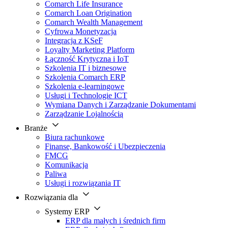
Comarch Life Insurance
Comarch Loan Origination
Comarch Wealth Management
Cyfrowa Monetyzacja
Integracja z KSeF
Loyalty Marketing Platform
Łączność Krytyczna i IoT
Szkolenia IT i biznesowe
Szkolenia Comarch ERP
Szkolenia e-learningowe
Usługi i Technologie ICT
Wymiana Danych i Zarządzanie Dokumentami
Zarządzanie Lojalnością
Branże
Biura rachunkowe
Finanse, Bankowość i Ubezpieczenia
FMCG
Komunikacja
Paliwa
Usługi i rozwiązania IT
Rozwiązania dla
Systemy ERP
ERP dla małych i średnich firm