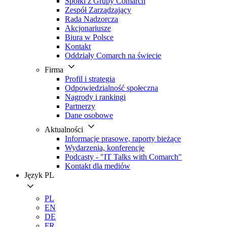
Spółki z Grupy Comarch
Zespół Zarządzający
Rada Nadzorcza
Akcjonariusze
Biura w Polsce
Kontakt
Oddziały Comarch na świecie
Firma
Profil i strategia
Odpowiedzialność społeczna
Nagrody i rankingi
Partnerzy
Dane osobowe
Aktualności
Informacje prasowe, raporty bieżące
Wydarzenia, konferencje
Podcasty - "IT Talks with Comarch"
Kontakt dla mediów
Język
PL
PL
EN
DE
FR