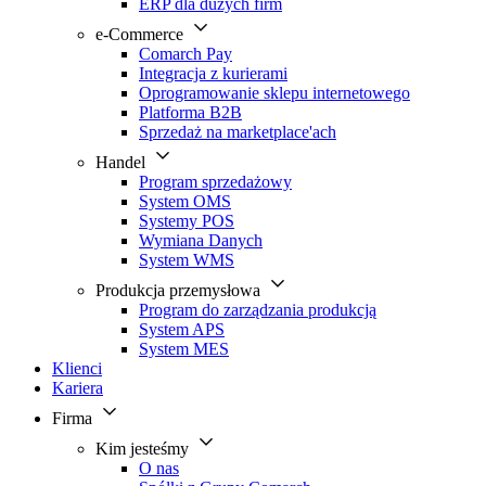
ERP dla dużych firm
e-Commerce
Comarch Pay
Integracja z kurierami
Oprogramowanie sklepu internetowego
Platforma B2B
Sprzedaż na marketplace'ach
Handel
Program sprzedażowy
System OMS
Systemy POS
Wymiana Danych
System WMS
Produkcja przemysłowa
Program do zarządzania produkcją
System APS
System MES
Klienci
Kariera
Firma
Kim jesteśmy
O nas