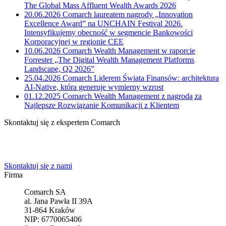
The Global Mass Affluent Wealth Awards 2026
20.06.2026
Comarch laureatem nagrody „Innovation
Excellence Award” na UNCHAIN Festival 2026.
Intensyfikujemy obecność w segmencie Bankowości
Korporacyjnej w regionie CEE
10.06.2026
Comarch Wealth Management w raporcie
Forrester „The Digital Wealth Management Platforms
Landscape, Q2 2026”
25.04.2026
Comarch Liderem Świata Finansów: architektura
AI-Native, która generuje wymierny wzrost
01.12.2025
Comarch Wealth Management z nagrodą za
Najlepsze Rozwiązanie Komunikacji z Klientem
Skontaktuj się z ekspertem Comarch
Powiedz nam o potrzebach Twojej firmy. Znajdziemy idealne
rozwiązanie.
Skontaktuj się z nami
Firma
Comarch SA
al. Jana Pawła II 39A
31-864 Kraków
NIP: 6770065406