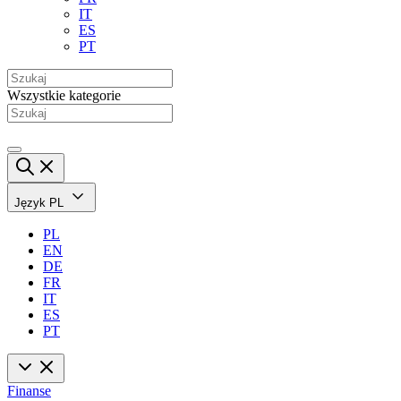
IT
ES
PT
Wszystkie kategorie
Język
PL
PL
EN
DE
FR
IT
ES
PT
Finanse