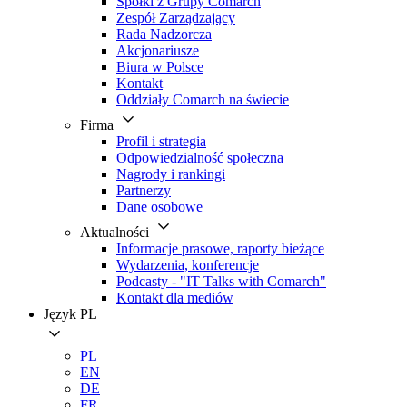
Spółki z Grupy Comarch
Zespół Zarządzający
Rada Nadzorcza
Akcjonariusze
Biura w Polsce
Kontakt
Oddziały Comarch na świecie
Firma
Profil i strategia
Odpowiedzialność społeczna
Nagrody i rankingi
Partnerzy
Dane osobowe
Aktualności
Informacje prasowe, raporty bieżące
Wydarzenia, konferencje
Podcasty - "IT Talks with Comarch"
Kontakt dla mediów
Język
PL
PL
EN
DE
FR