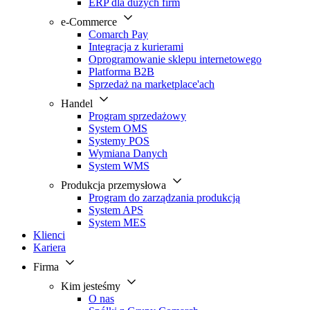
ERP dla dużych firm
e-Commerce
Comarch Pay
Integracja z kurierami
Oprogramowanie sklepu internetowego
Platforma B2B
Sprzedaż na marketplace'ach
Handel
Program sprzedażowy
System OMS
Systemy POS
Wymiana Danych
System WMS
Produkcja przemysłowa
Program do zarządzania produkcją
System APS
System MES
Klienci
Kariera
Firma
Kim jesteśmy
O nas