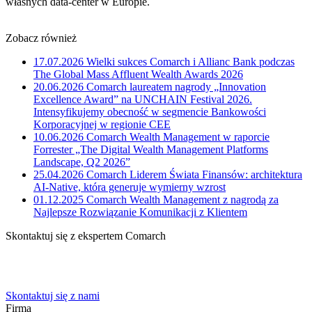
własnych data-center w Europie.
Zobacz również
17.07.2026
Wielki sukces Comarch i Allianc Bank podczas
The Global Mass Affluent Wealth Awards 2026
20.06.2026
Comarch laureatem nagrody „Innovation
Excellence Award” na UNCHAIN Festival 2026.
Intensyfikujemy obecność w segmencie Bankowości
Korporacyjnej w regionie CEE
10.06.2026
Comarch Wealth Management w raporcie
Forrester „The Digital Wealth Management Platforms
Landscape, Q2 2026”
25.04.2026
Comarch Liderem Świata Finansów: architektura
AI-Native, która generuje wymierny wzrost
01.12.2025
Comarch Wealth Management z nagrodą za
Najlepsze Rozwiązanie Komunikacji z Klientem
Skontaktuj się z ekspertem Comarch
Powiedz nam o potrzebach Twojej firmy. Znajdziemy idealne
rozwiązanie.
Skontaktuj się z nami
Firma