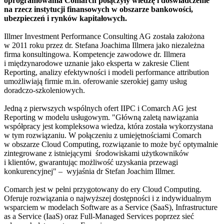
oprogramowania Comarch połączyły wiedzę i doświadczenie
na rzecz instytucji finansowych w obszarze bankowości,
ubezpieczeń i rynków kapitałowych.
Illmer Investment Performance Consulting AG została założona
w 2011 roku przez dr. Stefana Joachima Illmera jako niezależna
firma konsultingowa. Kompetencje zawodowe dr. Illmera
i międzynarodowe uznanie jako eksperta w zakresie Client
Reporting, analizy efektywności i modeli performance attribution
umożliwiają firmie m.in. oferowanie szerokiej gamy usług
doradczo-szkoleniowych.
Jedną z pierwszych wspólnych ofert IIPC i Comarch AG jest
Reporting w modelu usługowym. "Główną zaletą nawiązania
współpracy jest kompleksowa wiedza, która została wykorzystana
w tym rozwiązaniu. W połączeniu z umiejętnościami Comarch
w obszarze Cloud Computing, rozwiązanie to może być optymalnie
zintegrowane z istniejącymi środowiskami użytkowników
i klientów, gwarantując możliwość uzyskania przewagi
konkurencyjnej" – wyjaśnia dr Stefan Joachim Illmer.
Comarch jest w pełni przygotowany do ery Cloud Computing.
Oferuje rozwiązania o najwyższej dostępności i z indywidualnym
wsparciem w modelach Software as a Service (SaaS), Infrastructure
as a Service (IaaS) oraz Full-Managed Services poprzez sieć