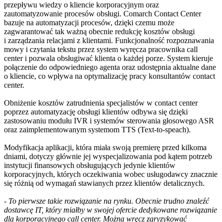
przepływu wiedzy o kliencie korporacyjnym oraz
zautomatyzowanie procesów obsługi. Comarch Contact Center
bazuje na automatyzacji procesów, dzięki czemu może
zagwarantować tak ważną obecnie redukcję kosztów obsługi
i zarządzania relacjami z klientami. Funkcjonalność rozpoznawania
mowy i czytania tekstu przez system wyręcza pracownika call
center i pozwala obsługiwać klienta o każdej porze. System kieruje
połączenie do odpowiedniego agenta oraz udostępnia aktualne dane
o kliencie, co wpływa na optymalizację pracy konsultantów contact
center.
Obniżenie kosztów zatrudnienia specjalistów w contact center
poprzez automatyzację obsługi klientów odbywa się dzięki
zastosowaniu modułu IVR i systemów sterowania głosowego ASR
oraz zaimplementowanym systemom TTS (Text-to-speach).
Modyfikacja aplikacji, która miała swoją premierę przed kilkoma
dniami, dotyczy głównie jej wyspecjalizowania pod kątem potrzeb
instytucji finansowych obsługujących jedynie klientów
korporacyjnych, których oczekiwania wobec usługodawcy znacznie
się różnią od wymagań stawianych przez klientów detalicznych.
- To pierwsze takie rozwiązanie na rynku. Obecnie trudno znaleźć
dostawcę IT, który miałby w swojej ofercie dedykowane rozwiązanie
dla korporacyjnego call center. Można wręcz zaryzykować