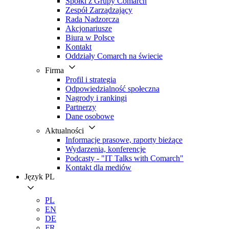
Spółki z Grupy Comarch
Zespół Zarządzający
Rada Nadzorcza
Akcjonariusze
Biura w Polsce
Kontakt
Oddziały Comarch na świecie
Firma
Profil i strategia
Odpowiedzialność społeczna
Nagrody i rankingi
Partnerzy
Dane osobowe
Aktualności
Informacje prasowe, raporty bieżące
Wydarzenia, konferencje
Podcasty - "IT Talks with Comarch"
Kontakt dla mediów
Język
PL
PL
EN
DE
FR