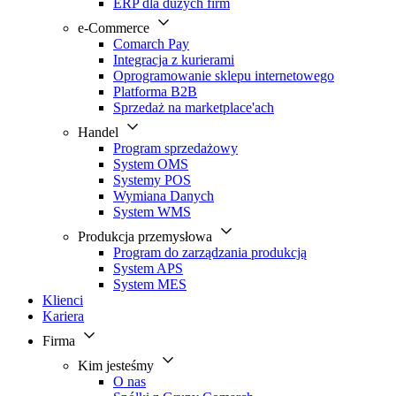
ERP dla dużych firm
e-Commerce
Comarch Pay
Integracja z kurierami
Oprogramowanie sklepu internetowego
Platforma B2B
Sprzedaż na marketplace'ach
Handel
Program sprzedażowy
System OMS
Systemy POS
Wymiana Danych
System WMS
Produkcja przemysłowa
Program do zarządzania produkcją
System APS
System MES
Klienci
Kariera
Firma
Kim jesteśmy
O nas