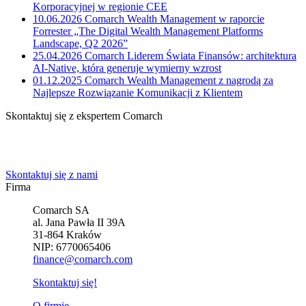
Korporacyjnej w regionie CEE
10.06.2026
Comarch Wealth Management w raporcie
Forrester „The Digital Wealth Management Platforms
Landscape, Q2 2026”
25.04.2026
Comarch Liderem Świata Finansów: architektura
AI-Native, która generuje wymierny wzrost
01.12.2025
Comarch Wealth Management z nagrodą za
Najlepsze Rozwiązanie Komunikacji z Klientem
Skontaktuj się z ekspertem Comarch
Powiedz nam o potrzebach Twojej firmy. Znajdziemy idealne
rozwiązanie.
Skontaktuj się z nami
Firma
Comarch SA
al. Jana Pawła II 39A
31-864 Kraków
NIP: 6770065406
finance@comarch.com
Skontaktuj się!
O firmie