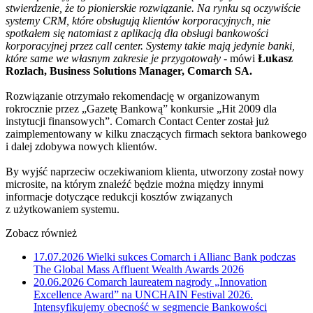
stwierdzenie, że to pionierskie rozwiązanie. Na rynku są oczywiście
systemy CRM, które obsługują klientów korporacyjnych, nie
spotkałem się natomiast z aplikacją dla obsługi bankowości
korporacyjnej przez call center. Systemy takie mają jedynie banki,
które same we własnym zakresie je przygotowały
- mówi
Łukasz
Rozlach, Business Solutions Manager, Comarch SA.
Rozwiązanie otrzymało rekomendację w organizowanym
rokrocznie przez „Gazetę Bankową” konkursie „Hit 2009 dla
instytucji finansowych”. Comarch Contact Center został już
zaimplementowany w kilku znaczących firmach sektora bankowego
i dalej zdobywa nowych klientów.
By wyjść naprzeciw oczekiwaniom klienta, utworzony został nowy
microsite, na którym znaleźć będzie można między innymi
informacje dotyczące redukcji kosztów związanych
z użytkowaniem systemu.
Zobacz również
17.07.2026
Wielki sukces Comarch i Allianc Bank podczas
The Global Mass Affluent Wealth Awards 2026
20.06.2026
Comarch laureatem nagrody „Innovation
Excellence Award” na UNCHAIN Festival 2026.
Intensyfikujemy obecność w segmencie Bankowości