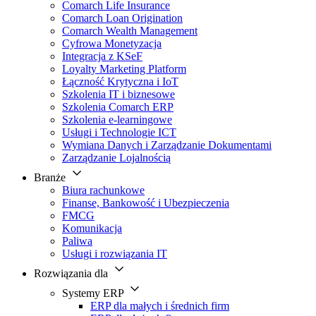
Comarch Life Insurance
Comarch Loan Origination
Comarch Wealth Management
Cyfrowa Monetyzacja
Integracja z KSeF
Loyalty Marketing Platform
Łączność Krytyczna i IoT
Szkolenia IT i biznesowe
Szkolenia Comarch ERP
Szkolenia e-learningowe
Usługi i Technologie ICT
Wymiana Danych i Zarządzanie Dokumentami
Zarządzanie Lojalnością
Branże
Biura rachunkowe
Finanse, Bankowość i Ubezpieczenia
FMCG
Komunikacja
Paliwa
Usługi i rozwiązania IT
Rozwiązania dla
Systemy ERP
ERP dla małych i średnich firm