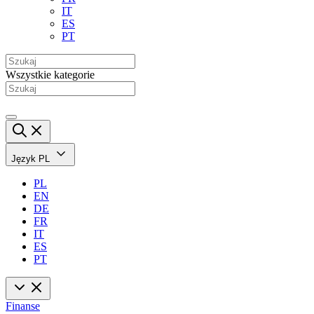
IT
ES
PT
Wszystkie kategorie
Język
PL
PL
EN
DE
FR
IT
ES
PT
Finanse